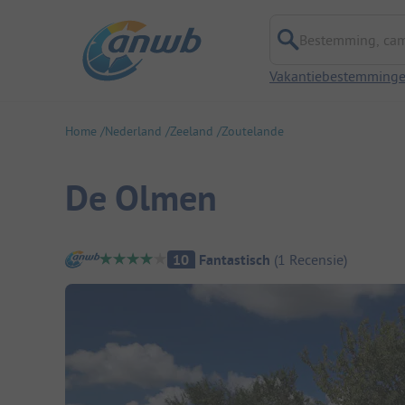
Bestemming, campi
Vakantiebestemming
Home
Nederland
Zeeland
Zoutelande
De Olmen
Camping overzicht
10
Fantastisch
(
1
Recensie
)