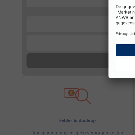
...
...
...
Helder & duidelijk
Transparante prijzen, geen verborgen kosten