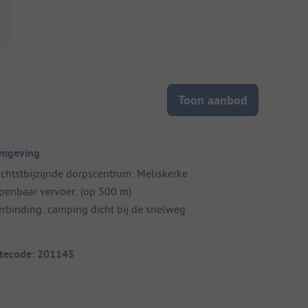
Toon aanbod
mgeving
ichtstbijzijnde dorpscentrum: Meliskerke
penbaar vervoer: (op 500 m)
erbinding: camping dicht bij de snelweg
itecode: 201145