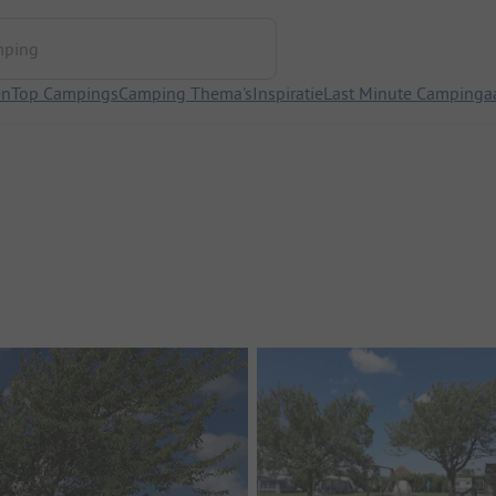
ng
en
Top Campings
Camping Thema's
Inspiratie
Last Minute Campinga