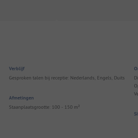
Verblijf
O
Gesproken talen bij receptie: Nederlands, Engels, Duits
D
O
V
Afmetingen
Staanplaatsgrootte: 100 - 150 m²
S