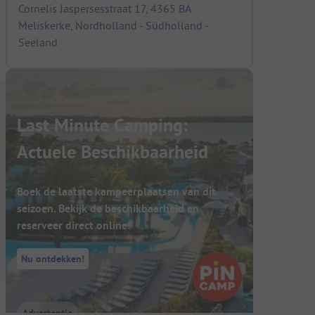
Cornelis Jaspersesstraat 17, 4365 BA
Meliskerke, Nordholland - Südholland -
Seeland
Last Minute Camping:
Actuele Beschikbaarheid
Boek de laatste kampeerplaatsen van dit
seizoen. Bekijk de beschikbaarheid en
reserveer direct online!
Nu ontdekken!