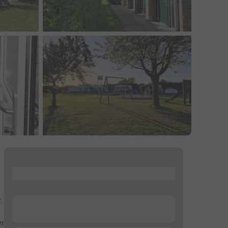
...
.
...
er