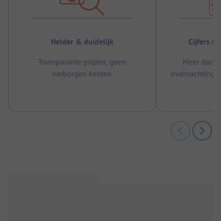
Helder & duidelijk
Cijfers s
Transparante prijzen, geen
Meer dan 5
verborgen kosten
overnachtingen
m