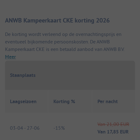
ANWB Kampeerkaart CKE korting 2026
De korting wordt verleend op de overnachtingsprijs en
eventueel bijkomende persoonskosten. De ANWB
Kampeerkaart CKE is een betaald aanbod van ANWB B.V.
Meer
Staanplaats
Laagseizoen
Korting %
Per nacht
Van
21,00 EUR
03-04
-
27-06
-
15%
Van
17,85 EUR