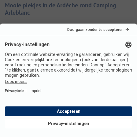
Mooie plekjes in de Ardèche rond Camping
Arleblanc
De Ardèche heeft tal van natuurlijke rijkdommen die goed
bereikbaar zijn vanaf Camping Arleblanc, zoals de immense
kloof Gorges de l’Ardèche, de indrukwekkende Pont d’Arc
over de rivier en de Grot van Chauvet met zijn tienduizenden
jaren oude muurschilderingen.
Aparte rotsformaties
Natuurliefhebbers en avontuurlijke gezinnen brengen een
bezoek aan Bois de Païolive, op 25 minuten rijden van
Camping Arleblanc. Dit bijzondere bos wordt gekenmerkt
door aparte rotsformaties die opduiken tussen de groene
bomen. De rotsen danken hun speelse vormen aan de erosie
die plaatsvond over een periode van miljoenen jaren.
Bekijk deals