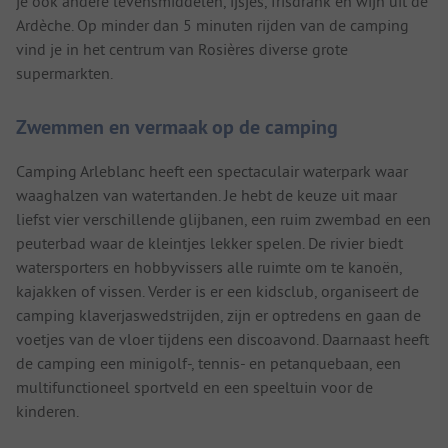
je ook andere levensmiddelen, ijsjes, frisdrank en wijn uit de
Ardèche. Op minder dan 5 minuten rijden van de camping
vind je in het centrum van Rosières diverse grote
supermarkten.
Zwemmen en vermaak op de camping
Camping Arleblanc heeft een spectaculair waterpark waar
waaghalzen van watertanden. Je hebt de keuze uit maar
liefst vier verschillende glijbanen, een ruim zwembad en een
peuterbad waar de kleintjes lekker spelen. De rivier biedt
watersporters en hobbyvissers alle ruimte om te kanoën,
kajakken of vissen. Verder is er een kidsclub, organiseert de
camping klaverjaswedstrijden, zijn er optredens en gaan de
voetjes van de vloer tijdens een discoavond. Daarnaast heeft
de camping een minigolf-, tennis- en petanquebaan, een
multifunctioneel sportveld en een speeltuin voor de
kinderen.