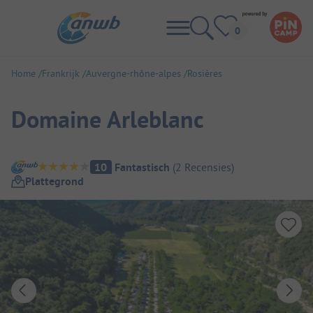
Home
Frankrijk
Auvergne-rhône-alpes
Rosières
Domaine Arleblanc
Camping overzicht
10
Fantastisch
(
2
Recensies
)
Plattegrond