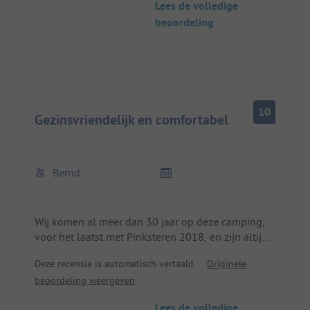
Lees de volledige
beoordeling
10
Gezinsvriendelijk en comfortabel
Bernd
Wij komen al meer dan 30 jaar op deze camping,
voor het laatst met Pinksteren 2018, en zijn altijd
meer dan tevreden geweest. De familie en het
Deze recensie is automatisch vertaald.
Originele
personeel zijn erg vriendelijk en meer dan
beoordeling weergeven
behulpzaam. Of het nu op een van de ruime
plaatsen is of in de zeer comfortabele en schone
Lees de volledige