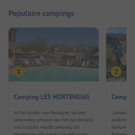
Populaire campings
Camping LES HORTENSIAS
Camping
In het zuiden van Bretagne, op een
Camping Le
steenworp afstand van het zandstrand
Ardèche Bel
van Loctudy, wacht camping Les
kampeervak
Hortensias zijn gasten op met rustig
Platanes bi