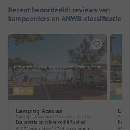
Recent beoordeeld: reviews van
kampeerders en ANWB-classificatie
Hier ontbreken nog foto's. We werken eraan
Camping Acacias
Camp
Frankrijk - Auvergne-rhône-alpes - Rosières
Frankr
Erg prettig en relaxt verblijf gehad
Rust 
##### Voordelen ##### De camping is
##### Vo