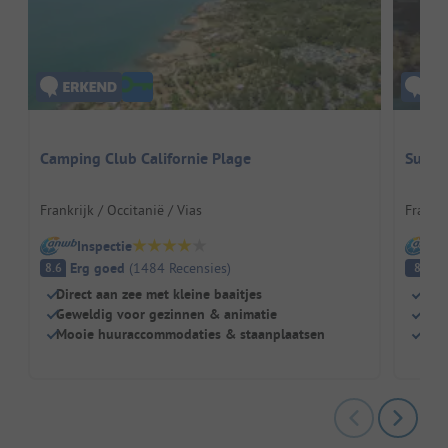
Camping Club Californie Plage
Sunêli
Frankrijk / Occitanië / Vias
Frankri
Inspectie
I
Erg goed
(
1484
Recensies
)
E
8.6
8
Direct aan zee met kleine baaitjes
Schi
Geweldig voor gezinnen & animatie
Idea
Mooie huuraccommodaties & staanplaatsen
Zwem