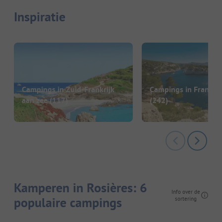
Inspiratie
Campings in Zuid-Frankrijk
Campings in Frankrij
aan zee
(117)
(242)
Kamperen in Rosières: 6
Info over de
populaire campings
sortering