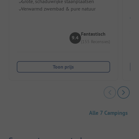
Grote, schaduwrijke staanplaatsen
I
Verwarmd zwembad & pure natuur
Sta
Fantastisch
9.4
(155 Recensies)
Huu
Toon prijs
Alle 7 Campings