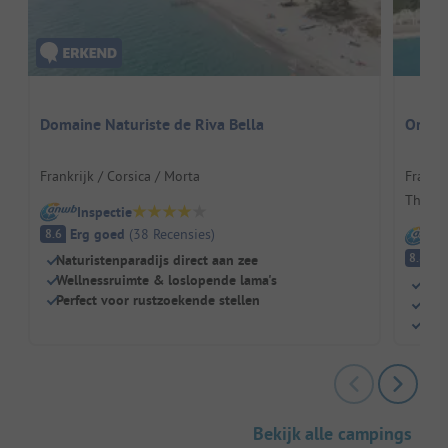
Domaine Naturiste de Riva Bella
Origan
Frankrijk / Corsica / Morta
Frankri
Thénie
Inspectie
Erg goed
(
38
Recensies
)
8.6
I
E
8.8
Naturistenparadijs direct aan zee
Wellnessruimte & loslopende lama's
Natu
Perfect voor rustzoekende stellen
Idea
Zwem
Bekijk alle campings