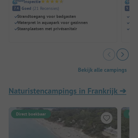
Inspectie
I
Goed
(
21
Recensies
)
Fa
7.4
9.3
Strandtoegang voor badgasten
Zwe
Waterpret in aquapark voor gezinnen
Kind
Staanplaatsen met privésanitair
Rest
Bekijk alle campings
Naturistencampings in Frankrijk
➔
Direct boekbaar
Dire