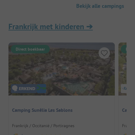
Bekijk alle campings
Frankrijk met kinderen
➔
Direct boekbaar
Dire
Camping Sunêlia Les Sablons
Campi
Frankrijk / Occitanië / Portiragnes
Frankri