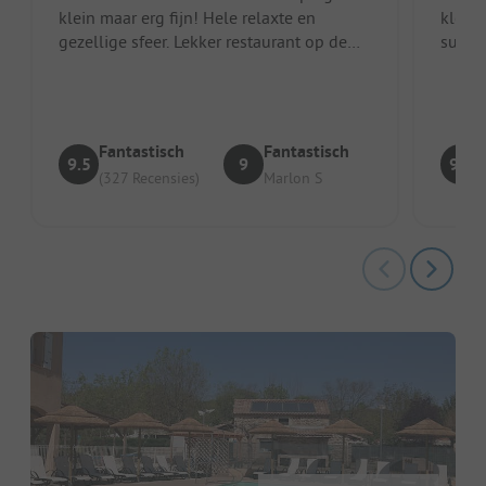
klein maar erg fijn! Hele relaxte en
klein
gezellige sfeer. Lekker restaurant op de
super
camping met tevens lekkere cocktai...
uitbaa
eenv..
Fantastisch
Fantastisch
9.5
9
9.4
(327 Recensies)
Marlon S