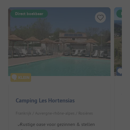
Direct boekbaar
Dire
Cam
Camping Les Hortensias
Fran
Frankrijk / Auvergne-rhône-alpes / Rosières
Di
Rustige oase voor gezinnen & stellen
Z