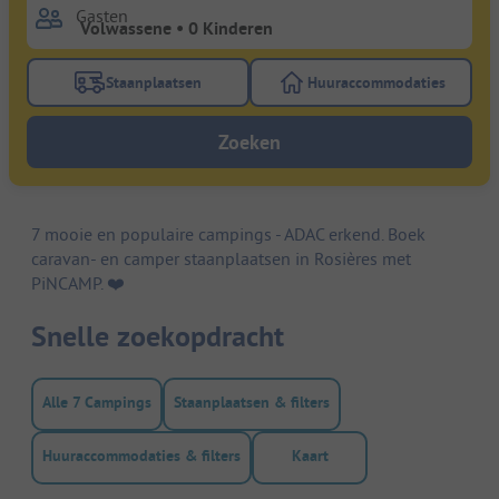
Gasten
Staanplaatsen
Huuraccommodaties
Gebruik de filterknop staanplaatsen om te zoeken na
Gebruik de filterk
Zoeken
7 mooie en populaire campings - ADAC erkend. Boek
caravan- en camper staanplaatsen in Rosières met
PiNCAMP. ❤️️
Snelle zoekopdracht
Alle 7 Campings
Staanplaatsen & filters
Huuraccommodaties & filters
Kaart