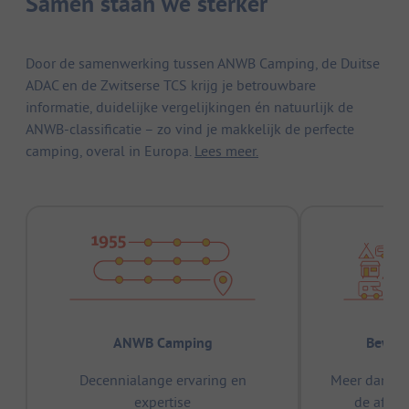
Samen staan we sterker
Door de samenwerking tussen ANWB Camping, de Duitse
ADAC en de Zwitserse TCS krijg je betrouwbare
informatie, duidelijke vergelijkingen én natuurlijk de
ANWB-classificatie – zo vind je makkelijk de perfecte
camping, overal in Europa.
Lees meer.
ANWB Camping
Bewez
Decennialange ervaring en
Meer dan 15
expertise
de afge