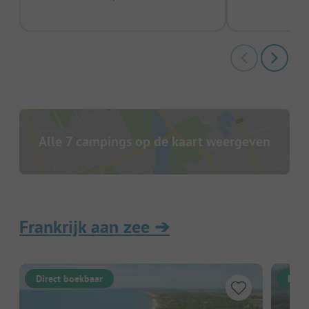
Alle 7 campings op de kaart weergeven
Frankrijk aan zee
➔
Direct boekbaar
Dire