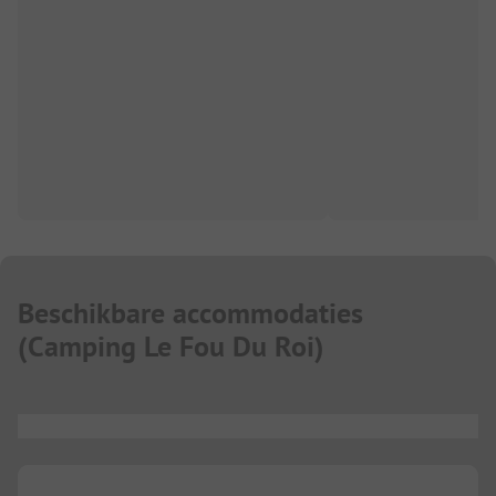
Beschikbare accommodaties
(
Camping Le Fou Du Roi
)
...
...