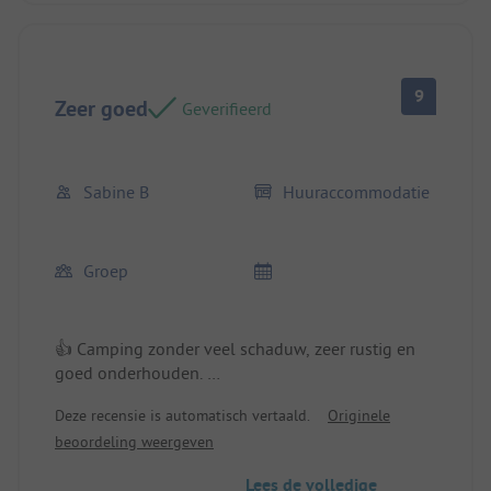
9
Zeer goed
Geverifieerd
Sabine B
Huuraccommodatie
Groep
👍 Camping zonder veel schaduw, zeer rustig en
goed onderhouden.
Plaats/Huuraccommodatie: Schoon en goed
Deze recensie is automatisch vertaald.
Originele
onderhouden mobilhome.
beoordeling weergeven
👎 De openingstijden voor voertuigen in het
Lees de volledige