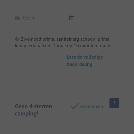
Gezin
👍 Zwembad prima, sanitair erg schoon, prima
kampeerplaatsen. Dorpje op 10 minuten lopen.
Standplaats/Huuraccommodatie: Eigen caravan
Lees de volledige
beoordeling
👎 Iets te eten op het terras of in de avond was er
niet.
5
Geen 4 sterren
Geverifieerd
camping!