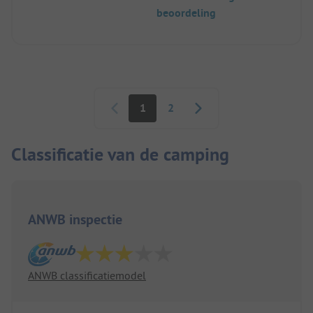
laagseizoen.
beoordeling
Er is 's avonds geen verlichting in de paden.
Paginering
1
2
Classificatie van de camping
ANWB inspectie
ANWB classificatiemodel