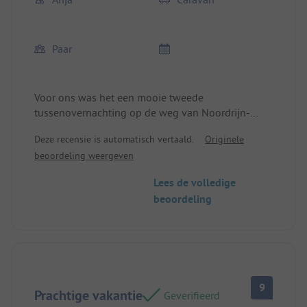
Paar
Voor ons was het een mooie tweede
tussenovernachting op de weg van Noordrijn-
Westfalen naar Barcelona. De ontvangst was
Deze recensie is automatisch vertaald.
Originele
hartelijk, het sanitair was schoon, en we hadden
beoordeling weergeven
een rustige, ontspannende nacht.
Lees de volledige
beoordeling
9
Prachtige vakantie
Geverifieerd