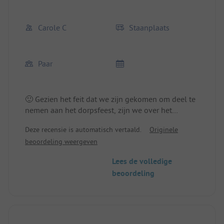
Carole C
Staanplaats
Paar
🙂 Gezien het feit dat we zijn gekomen om deel te
nemen aan het dorpsfeest, zijn we over het
algemeen tevreden, ook al hebben we niet
Deze recensie is automatisch vertaald.
Originele
volledig van de voorzieningen van de camping
beoordeling weergeven
kunnen genieten.
Locatie/Huur accommodatie: Geschikte locatie
Lees de volledige
beoordeling
Locatie/Huur accommodatie: Geen negatieve
punten over de locatie.