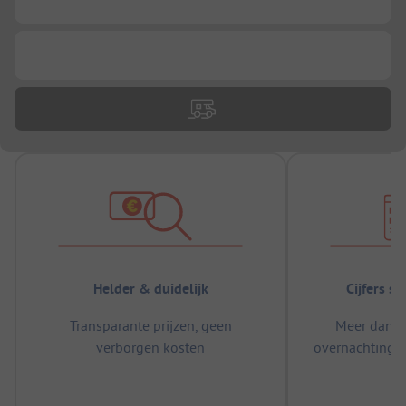
...
Helder & duidelijk
Cijfers s
Transparante prijzen, geen
Meer dan 5
verborgen kosten
overnachtingen
m