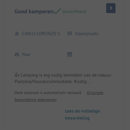
8
Goed kamperen
Geverifieerd
CARLO LORENZO S
Staanplaats
Paar
👍 Camping is erg rustig temidden van de natuur.
Piazzola/Huuraccommodatie: Rustig.
Deze recensie is automatisch vertaald.
Originele
👎 Moeilijk toegankelijk, zelfs met de navigator,
beoordeling weergeven
omdat er erg weinig verkeersborden zijn.
Lees de volledige
beoordeling