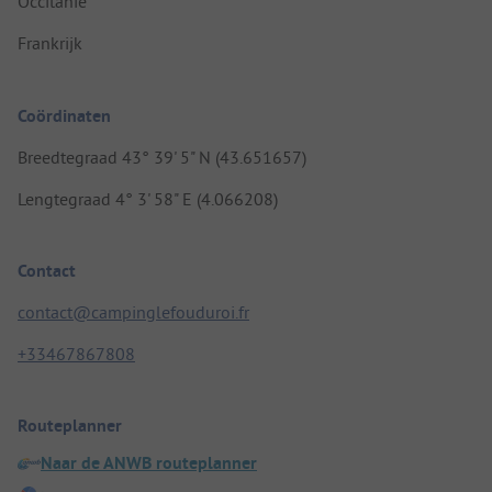
Occitanie
Frankrijk
Coördinaten
Breedtegraad 43° 39' 5" N (43.651657)
Lengtegraad 4° 3' 58" E (4.066208)
Contact
contact@campinglefouduroi.fr
+33467867808
Routeplanner
Naar de ANWB routeplanner