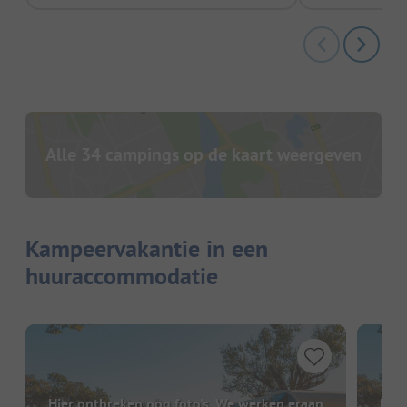
Alle 34 campings op de kaart weergeven
Kampeervakantie in een
huuraccommodatie
Hier ontbreken nog foto's. We werken eraan
Hier