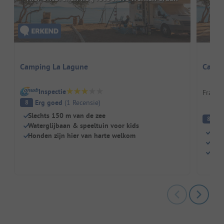
Camping La Lagune
Campin
Inspectie
Frankri
Erg goed
(
1
Recensie
)
8
Slechts 150 m van de zee
E
8
Waterglijbaan & speeltuin voor kids
Zwe
Honden zijn hier van harte welkom
Rest
Broo