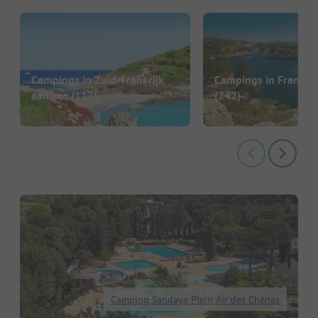
Campings in Zuid-Frankrijk
Campings in Frankrij
aan zee
(117)
(242)
Camping Sandaya Plein Air des Chênes