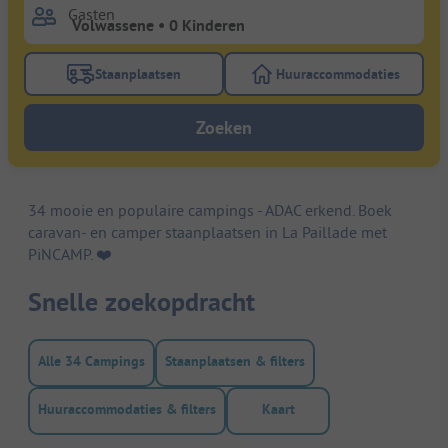
Gasten
Staanplaatsen
Huuraccommodaties
Gebruik de filterknop staanplaatsen om te zoeken na
Gebruik de filterk
Zoeken
34 mooie en populaire campings - ADAC erkend. Boek
caravan- en camper staanplaatsen in La Paillade met
PiNCAMP. ❤️️
Snelle zoekopdracht
Alle 34 Campings
Staanplaatsen & filters
Huuraccommodaties & filters
Kaart