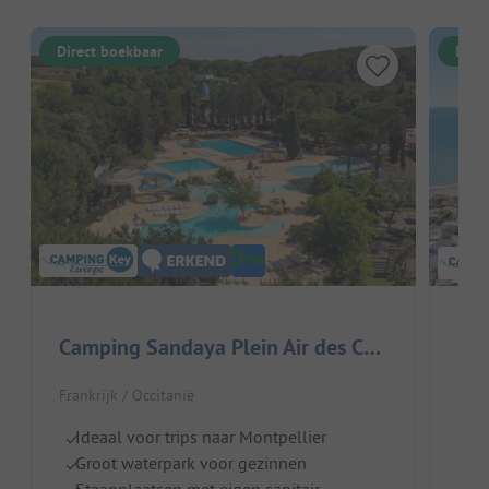
Direct boekbaar
Dire
Camping Sandaya Plein Air des Chênes
Cam
Frankrijk / Occitanië
Frank
Ideaal voor trips naar Montpellier
Za
Groot waterpark voor gezinnen
S
Staanplaatsen met eigen sanitair