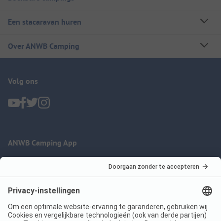
Een stacaravan huren
Over ANWB Camping
Volg ons
ANWB Camping App
nu gratis gebruiken