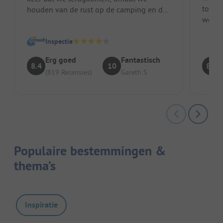
toeges
houden van de rust op de camping en de
werd 
goede mix tussen degenen die op een st...
was sc
Inspectie
Erg goed
Fantastisch
8.4
10
8.5
(819 Recensies)
Gareth S
Populaire bestemmingen &
thema’s
Inspiratie