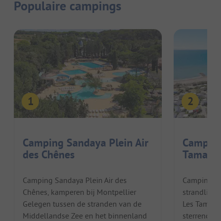
Populaire campings
Camping Sandaya Plein Air
Camping
des Chênes
Tamaris
Camping Sandaya Plein Air des
Camping Sa
Chênes, kamperen bij Montpellier
strandlief
Gelegen tussen de stranden van de
Les Tamaris
Middellandse Zee en het binnenland
sterrencam