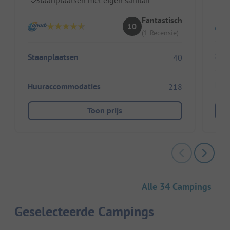
I
Fantastisch
10
(1 Recensie)
Sta
Staanplaatsen
40
Huu
Huuraccommodaties
218
Toon prijs
Alle 34 Campings
Geselecteerde Campings