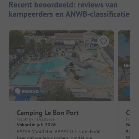
Recent beoordeeld: reviews van
kampeerders en ANWB-classificatie
Hier o
Camping Le Bon Port
Camp
Frankrijk - Occitanië
Frankr
Vakantie juli 2026
Goede
alles 
##### Voordelen ##### Dit is de derde
We war
keer dat we terugkomen, omdat we