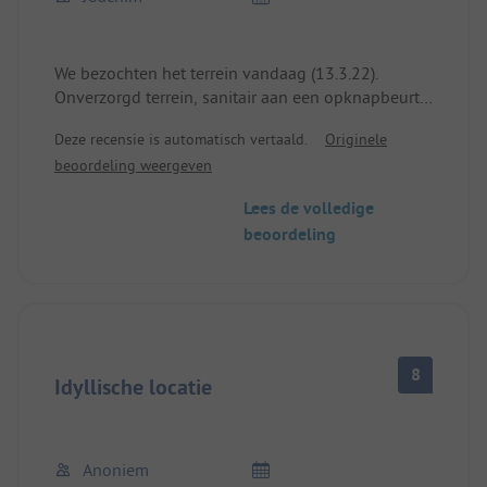
We bezochten het terrein vandaag (13.3.22).
Onverzorgd terrein, sanitair aan een opknapbeurt
toe.
Deze recensie is automatisch vertaald.
Originele
We begrijpen de lof voor het aangrenzende strand
beoordeling weergeven
niet.
We zijn meteen doorgereden!
Lees de volledige
beoordeling
8
Idyllische locatie
Anoniem