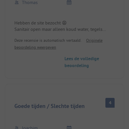
Thomas
Hebben de site bezocht 😩
Sanitair open maar alleen koud water, tegels
vallen van de muur.
Deze recensie is automatisch vertaald.
Originele
In de omgeving is alles nog dicht we zijn
beoordeling weergeven
doorgereden
Lees de volledige
beoordeling
4
Goede tijden / Slechte tijden
Joachim