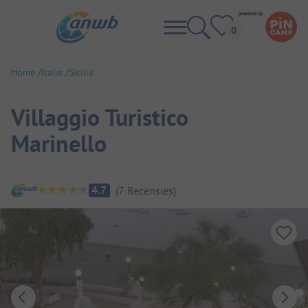
Home
Italië
Sicilië
Villaggio Turistico
Marinello
Camping overzicht
4.7
(
7
Recensies
)