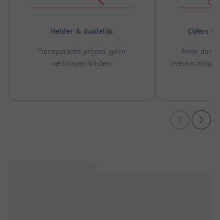
Helder & duidelijk
Cijfers s
Transparante prijzen, geen
Meer dan 5
verborgen kosten
overnachtingen
m