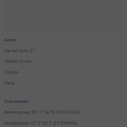
Adres
Via del Sole, 17
98060 Oliveri
Sizilien
Italië
Coördinaten
Breedtegraad 38° 7' 56" N (38.132465)
Lengtegraad 15° 3' 16" E (15.054566)