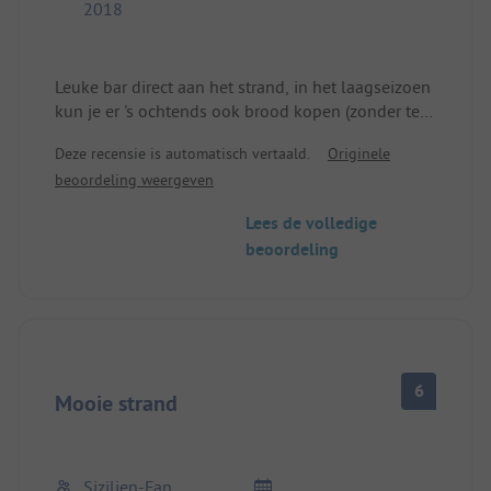
2018
maar ze besparen duidelijk op investeringen en
personeel.
Maar als je daar voorbij kijkt, kun je geweldige
Leuke bar direct aan het strand, in het laagseizoen
dagen aan zee doorbrengen.
kun je er 's ochtends ook brood kopen (zonder te
bestellen). Vriendelijke uitbaters, schoon sanitair.
Deze recensie is automatisch vertaald.
Originele
beoordeling weergeven
Lees de volledige
beoordeling
6
Mooie strand
Sizilien-Fan