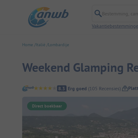
Bestemming, campi
Vakantiebestemming
Home
Italië
Lombardije
Weekend Glamping Re
Camping overzicht
Plat
8.3
Erg goed
(
105
Recensies
)
Direct boekbaar