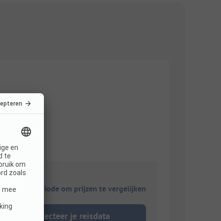
ies je reisperiode om prijzen te vergelijken
Selecteer je reisdata