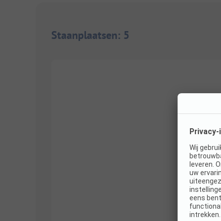
Staanplaatsen
:
5
1/
8