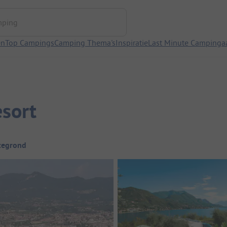
ng
en
Top Campings
Camping Thema's
Inspiratie
Last Minute Campinga
sort
tegrond