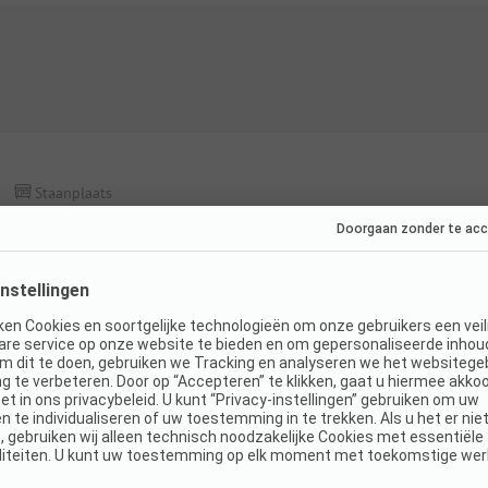
Staanplaats
Standplaats Standard 65m² - 3 AMP
Honden toegestaan
Toegankelijk voor
gehandicapten
K
WiFi