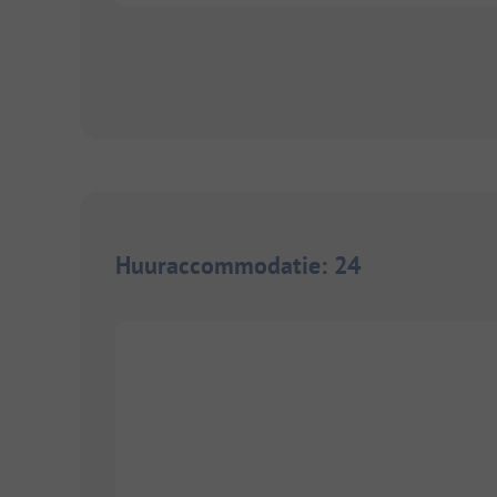
Huuraccommodatie
:
24
1/
7