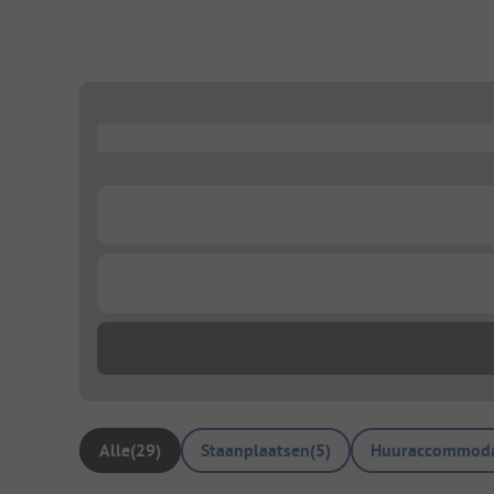
...
...
...
Alle
(
29
)
Staanplaatsen
(
5
)
Huuraccommoda