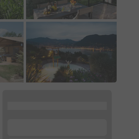
...
...