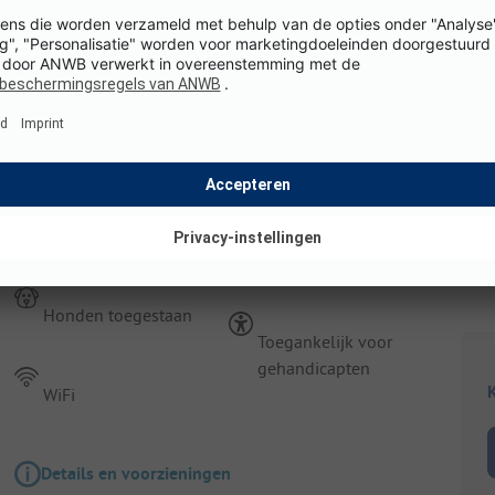
Details en voorzieningen
Staanplaats
Standplaast Lake view - 85m² - 10 AMP
Honden toegestaan
Toegankelijk voor
gehandicapten
K
WiFi
Details en voorzieningen