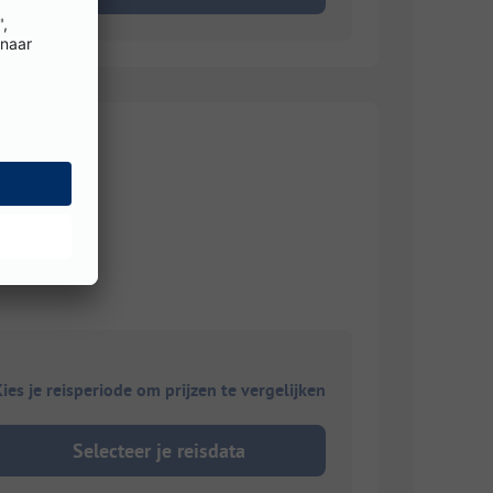
ies je reisperiode om prijzen te vergelijken
Selecteer je reisdata