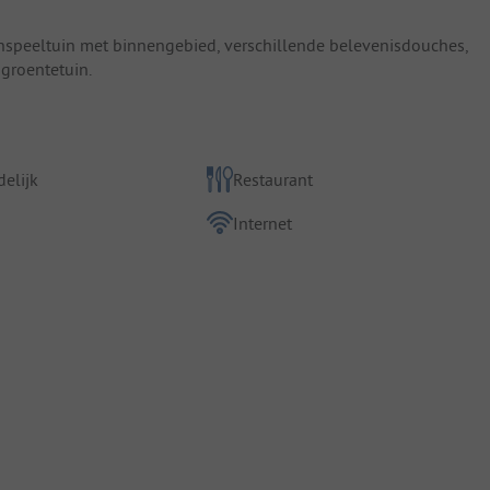
nspeeltuin met binnengebied, verschillende belevenisdouches,
 groentetuin.
elijk
Restaurant
Internet