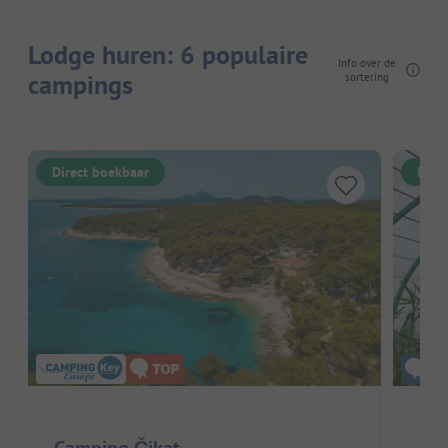
Lodge huren: 6 populaire
Info over de
campings
sortering
Direct boekbaar
Dire