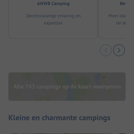
ANWB Camping
Bewez
Decennialange ervaring en
Meer dan 15
expertise
de afge
Alle 743 campings op de kaart weergeven
Kleine en charmante campings