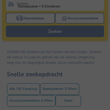
Gasten
Staanplaatsen
Huuraccommodaties
Gebruik de filterknop staanplaatsen om te zoeken na
Gebruik de filterk
Zoeken
Ontdek het unieke van het huren van een lodge: omarm
de natuur in luxe en geniet van de serene omgeving,
weg van de dagelijkse drukte. Jouw uitvlucht wacht!
Snelle zoekopdracht
Alle 743 Campings
Staanplaatsen & filters
Huuraccommodaties & filters
Kaart