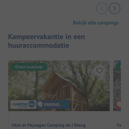
Bekijk alle campings
Kampeervakantie in een
huuraccommodatie
Direct boekbaar
Dire
Sites et Paysages Camping de l'Etang
Famil