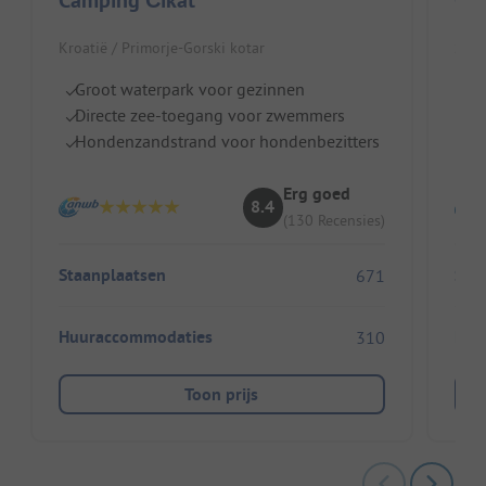
Camping Čikat
Cam
Kroatië / Primorje-Gorski kotar
Span
Groot waterpark voor gezinnen
Za
Directe zee-toegang voor zwemmers
G
Hondenzandstrand voor hondenbezitters
S
Erg goed
8.4
(130 Recensies)
Staanplaatsen
Sta
671
Huuraccommodaties
Huu
310
Toon prijs