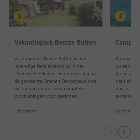
Vakantiepark Beerze Bulten
Camping
Vakantiepark Beerze Bulten is een
Kamperen aa
levendige familiecamping in het
op een eila
Overijsselse Beerze, een buurtschap in
leuke campi
de gemeente Ommen. Beoordeeld met
het liefst 
vijf sterren en met zeer complete
dan zit je 
voorzieningen voor gezinnen...
terrassenca
Lees meer
Lees meer