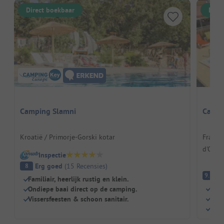
Direct boekbaar
Dire
Camping Slamni
Campi
Kroatië / Primorje-Gorski kotar
Frankri
d'Olér
Inspectie
Erg goed
(
15
Recensies
)
8
Fa
9.5
Familiair, heerlijk rustig en klein.
Groe
Ondiepe baai direct op de camping.
Idea
Vissersfeesten & schoon sanitair.
Sch