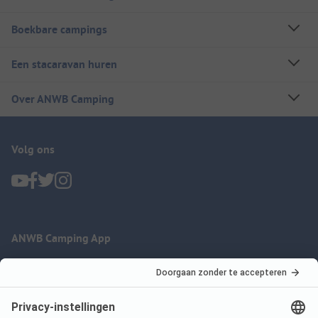
Boekbare campings
Een stacaravan huren
Over ANWB Camping
Volg ons
ANWB Camping App
nu gratis gebruiken