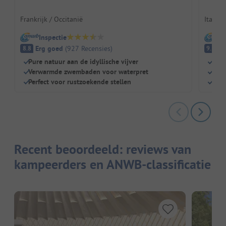
Frankrijk / Occitanië
Italië 
Inspectie
I
Erg goed
(
927
Recensies
)
Fa
8.8
9.2
Pure natuur aan de idyllische vijver
Prac
Verwarmde zwembaden voor waterpret
Wel
Perfect voor rustzoekende stellen
Grot
Recent beoordeeld: reviews van
kampeerders en ANWB-classificatie