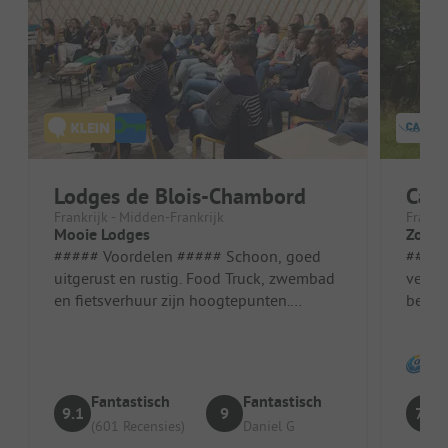
Lodges de Blois-Chambord
Camp
Frankrijk - Midden-Frankrijk
Frankri
Mooie Lodges
Zomer
##### Voordelen ##### Schoon, goed
##### Vo
uitgerust en rustig. Food Truck, zwembad
verlo
en fietsverhuur zijn hoogtepunten.
best 
Staanplaats/Huuraccommodatie: Goede
de san
u...
Fantastisch
Fantastisch
9.1
9
7.8
(601 Recensies)
Daniel G