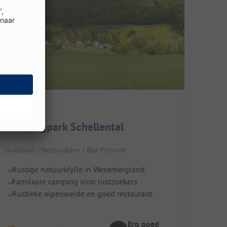
Campingpark Schellental
Duitsland / Nedersaksen / Bad Pyrmont
Rustige natuuridylle in Weserbergland
Familiaire camping voor rustzoekers
Rustieke alpenweide en goed restaurant
Erg goed