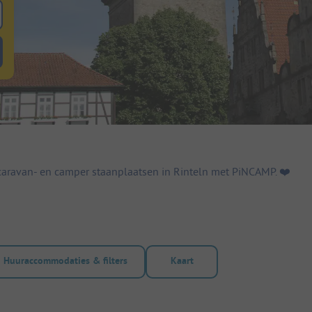
 zoeken naar staanplaatsen
lterknop huuraccommodaties om te zoeken naar huuraccommodaties
aravan- en camper staanplaatsen in Rinteln met PiNCAMP. ❤️️
Huuraccommodaties & filters
Kaart