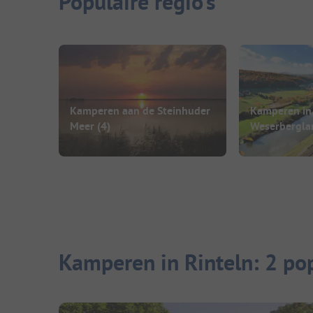
Populaire regio's
Kamperen aan de Steinhuder
Kamperen in
Meer
(4)
Weserbergla
Kamperen in Rinteln: 2 po