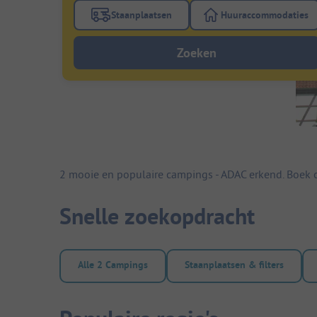
Staanplaatsen
Huuraccommodaties
Gebruik de filterknop staanplaatsen om te
Gebruik de fi
Zoeken
2 mooie en populaire campings - ADAC erkend. Boek c
Snelle zoekopdracht
Alle 2 Campings
Staanplaatsen & filters