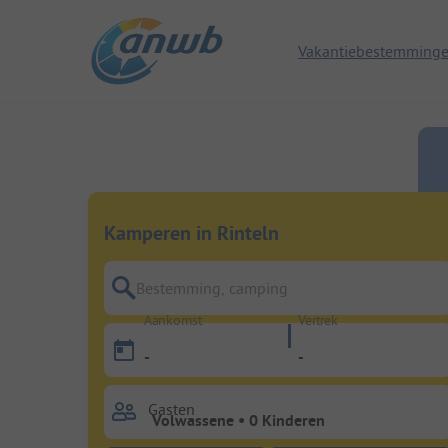
Vakantiebestemming
Kamperen in Rinteln
Bestemming, camping
Aankomst
Vertrek
-
-
Gasten