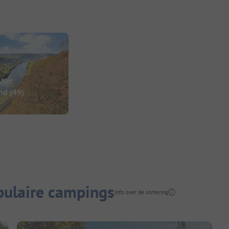
 het
nd
(49)
pulaire campings
Info over de sortering