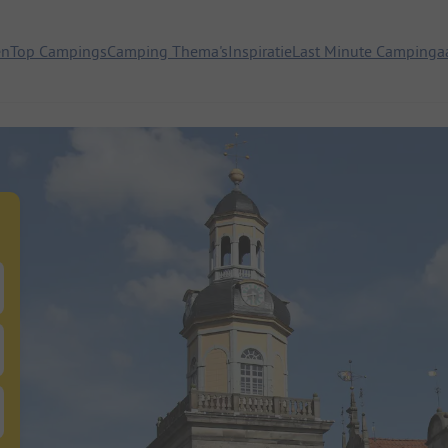
en
Top Campings
Camping Thema's
Inspiratie
Last Minute Campinga