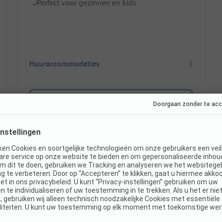
Perfect voor gezinnen en kids
Huuraccommodaties
3
Toon prijs
Direct boekbaar