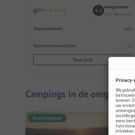
Aangenaam
6.2
(102 Recensies)
Staanplaatsen
400
Huuraccommodaties
27
Toon prijs
Campings in de omgeving
Direct boekbaar