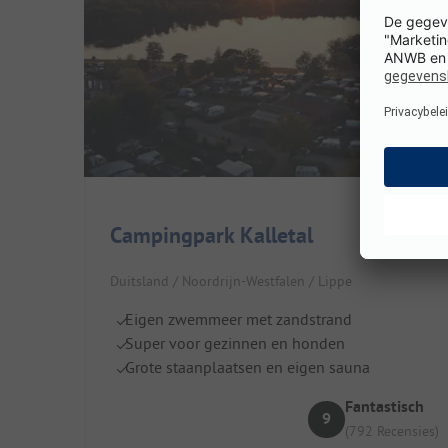
Campingpark Kalletal
Duitsland / Noordrijn-Westfalen / Lippe
Eigen zwemmeer met zandstrand
Super voor gezinnen en honden
Grote staanplaatsen en eigen sauna
Fantastisch
9
(792 Recensies)