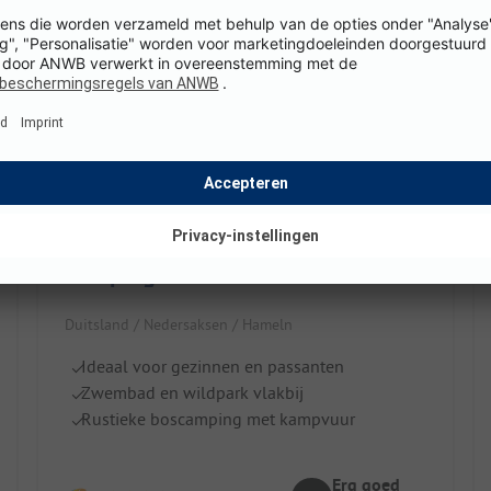
Camping am Waldbad Hameln
Duitsland / Nedersaksen / Hameln
Ideaal voor gezinnen en passanten
Zwembad en wildpark vlakbij
Rustieke boscamping met kampvuur
Erg goed