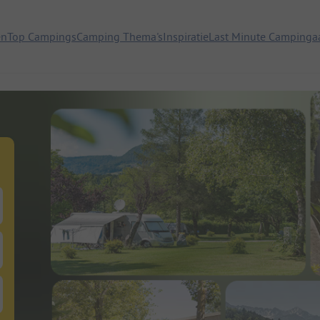
en
Top Campings
Camping Thema's
Inspiratie
Last Minute Campinga