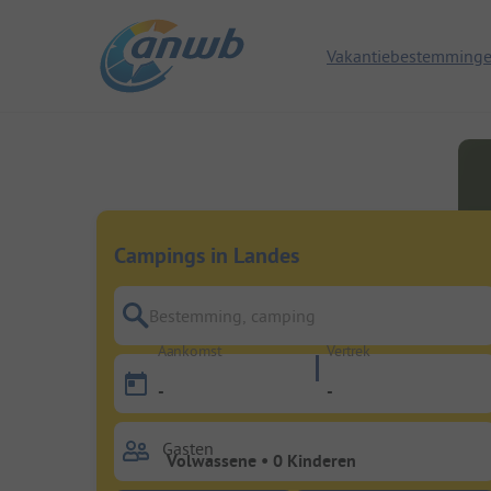
Vakantiebestemming
Campings in Landes
Bestemming, camping
Aankomst
Vertrek
-
-
Gasten