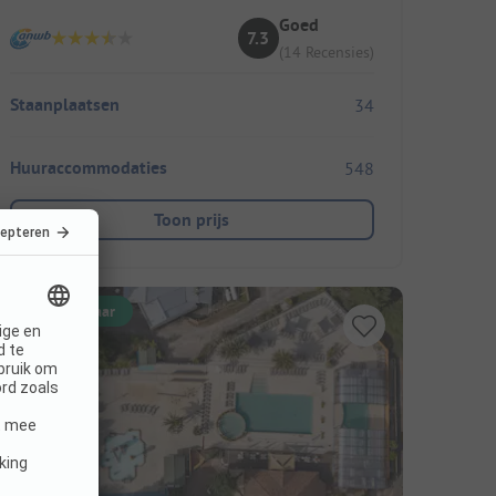
Goed
7.3
(14 Recensies)
Staanplaatsen
34
Huuraccommodaties
548
Toon prijs
Direct boekbaar