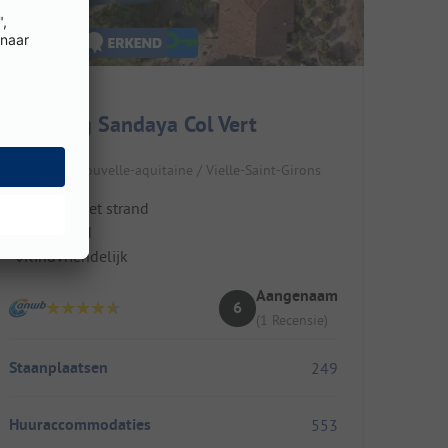
Camping Sandaya Col Vert
Frankrijk / Nouvelle-aquitaine / Vielle-Saint-Girons
Dichtbij het strand
Zwembad
Kindvriendelijk
Aangenaam
6
(1 Recensie)
Staanplaatsen
249
Huuraccommodaties
553