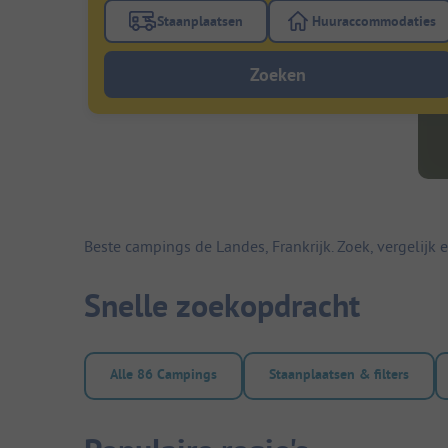
Staanplaatsen
Huuraccommodaties
Gebruik de filterknop staanplaatsen om te
Gebruik de fi
Zoeken
Beste campings de Landes, Frankrijk. Zoek, vergelij
Snelle zoekopdracht
Alle 86 Campings
Staanplaatsen & filters