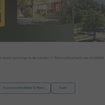
 zoeken naar staanplaatsen
lterknop huuraccommodaties om te zoeken naar huuraccommodaties
k en boek campings in de Landes. ✓ Betrouwbaarheid van de ANWB
Huuraccommodaties & filters
Kaart