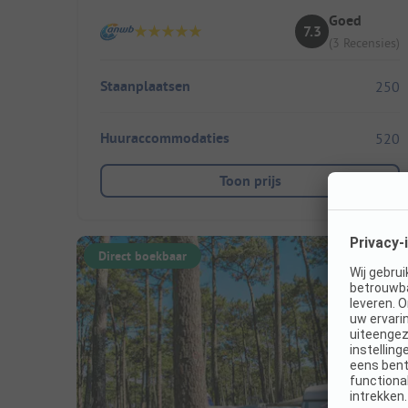
Goed
7.3
(3 Recensies)
Staanplaatsen
250
Huuraccommodaties
520
Toon prijs
Direct boekbaar