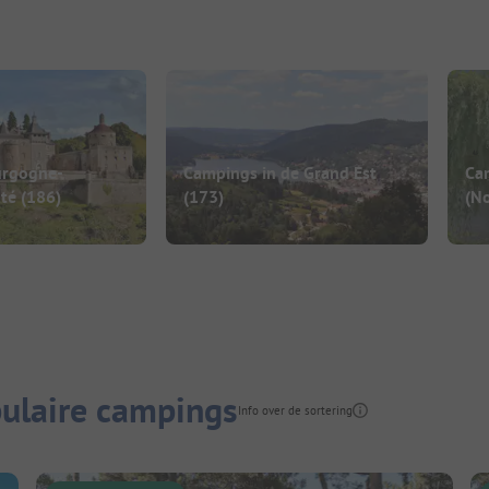
urgogne-
Campings in de Grand Est
Ca
té
(186)
(173)
(No
ulaire campings
Info over de sortering