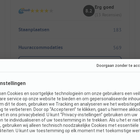
Erg goed
8.2
(13 Recensies)
Staanplaatsen
183
Huuraccommodaties
569
Toon prijs
Direct boekbaar