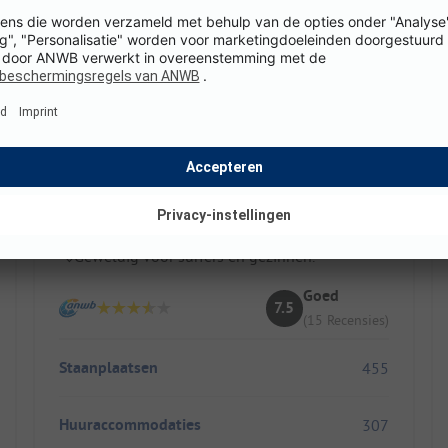
Camping Club Les Tourterelles - MS Vacances
Frankrijk / Nouvelle-aquitaine / Vielle-Saint-Girons
Direct achter het Atlantische duin.
Staanplaatsen in de schaduw.
Geweldig voor surfers en gezinnen.
Goed
7.5
(15 Recensies)
Staanplaatsen
455
Huuraccommodaties
307