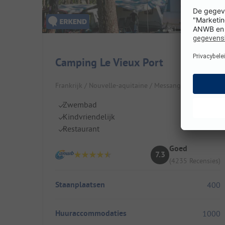
Camping Le Vieux Port
Frankrijk / Nouvelle-aquitaine / Messanges
Zwembad
Kindvriendelijk
Restaurant
Goed
7.3
(4235 Recensies)
Staanplaatsen
400
Huuraccommodaties
1000