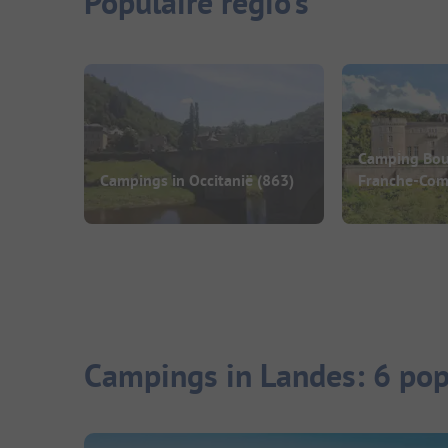
Populaire regio's
Camping Bo
Campings in Occitanië
(863)
Franche-Com
Campings in Landes: 6 pop