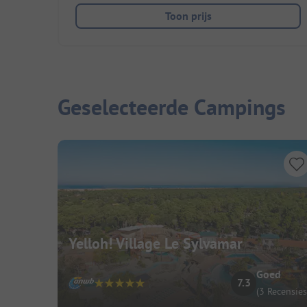
Toon prijs
Geselecteerde Campings
Yelloh! Village Le Sylvamar
Goed
7.3
(3 Recensies