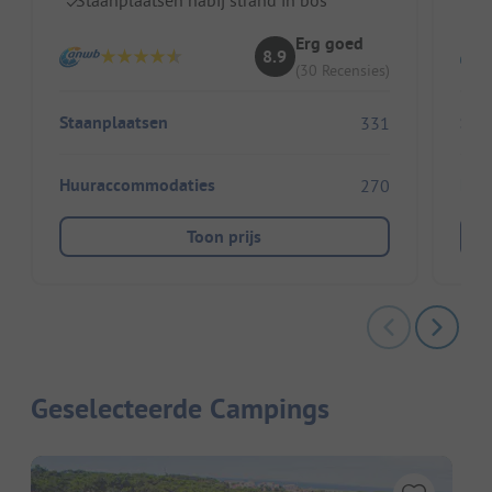
Erg goed
8.9
(30 Recensies)
Staanplaatsen
Sta
331
Huuraccommodaties
Huu
270
Toon prijs
Geselecteerde Campings