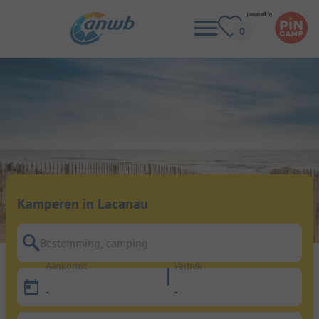
Kamperen in Lacanau
Bestemming, camping
Aankomst
Vertrek
-
-