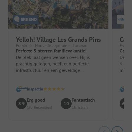
Yelloh! Village Les Grands Pins
Cam
Frankrijk - Nouvelle-aquitaine - Lacanau
Frankr
Perfecte 5-sterren familievakantie!
Goed 
De plek laat geen wensen over. Hij is
De ple
prachtig gelegen, heeft een perfecte
6 dag
infrastructuur en een geweldige
metee
zwembadfaciliteit (een echt hoogtepunt
toegew
voo...
douche
Inspectie
Erg goed
Fantastisch
8.9
10
6.4
(30 Recensies)
Christian