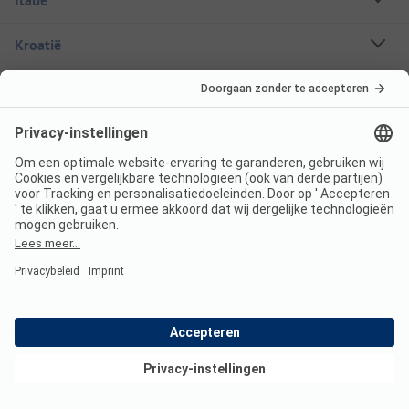
Italië
Kroatië
Oostenrijk
Vakantiebestemmingen
Boekbare campings
Een stacaravan huren
Over ANWB Camping
Volg ons