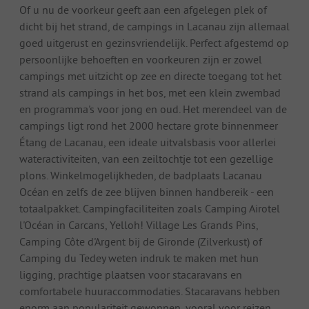
Of u nu de voorkeur geeft aan een afgelegen plek of
dicht bij het strand, de campings in Lacanau zijn allemaal
goed uitgerust en gezinsvriendelijk. Perfect afgestemd op
persoonlijke behoeften en voorkeuren zijn er zowel
campings met uitzicht op zee en directe toegang tot het
strand als campings in het bos, met een klein zwembad
en programma's voor jong en oud. Het merendeel van de
campings ligt rond het 2000 hectare grote binnenmeer
Étang de Lacanau, een ideale uitvalsbasis voor allerlei
wateractiviteiten, van een zeiltochtje tot een gezellige
plons. Winkelmogelijkheden, de badplaats Lacanau
Océan en zelfs de zee blijven binnen handbereik - een
totaalpakket. Campingfaciliteiten zoals Camping Airotel
l'Océan in Carcans, Yelloh! Village Les Grands Pins,
Camping Côte d'Argent bij de Gironde (Zilverkust) of
Camping du Tedey weten indruk te maken met hun
ligging, prachtige plaatsen voor stacaravans en
comfortabele huuraccommodaties. Stacaravans hebben
enorm aan populariteit gewonnen, vooral voor reizen