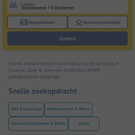
Gasten
Staanplaatsen
Huuraccommodaties
Gebruik de filterknop staanplaatsen om te zoeken na
Gebruik de filterk
Zoeken
Strand, ontspanning en pure natuur op de camping in
Lacanau. Zoek & reserveer direct door ANWB
goedgekeurde campings.
Snelle zoekopdracht
Alle 6 Campings
Staanplaatsen & filters
Huuraccommodaties & filters
Kaart