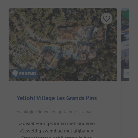
Dire
Yelloh! Village Les Grands Pins
Cam
Frankrijk / Nouvelle-aquitaine / Lacanau
Fran
Ideaal voor gezinnen met kinderen
S
Geweldig zwembad met glijbanen
G
Staanplaatsen nabij strand in bos
W