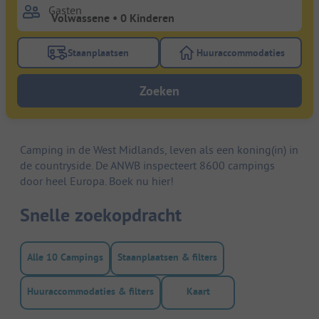
Gasten
Staanplaatsen
Huuraccommodaties
Gebruik de filterknop staanplaatsen om te zoeken na
Gebruik de filterk
Zoeken
Camping in de West Midlands, leven als een koning(in) in
de countryside. De ANWB inspecteert 8600 campings
door heel Europa. Boek nu hier!
Snelle zoekopdracht
Alle 10 Campings
Staanplaatsen & filters
Huuraccommodaties & filters
Kaart