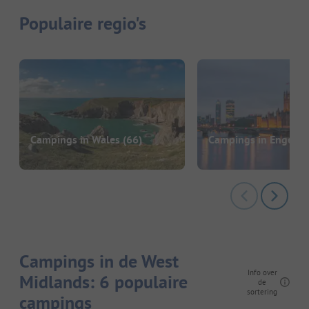
Populaire regio's
Campings in Wales
(66)
Campings in Engela
Campings in de West
Info over
Midlands: 6 populaire
de
sortering
campings