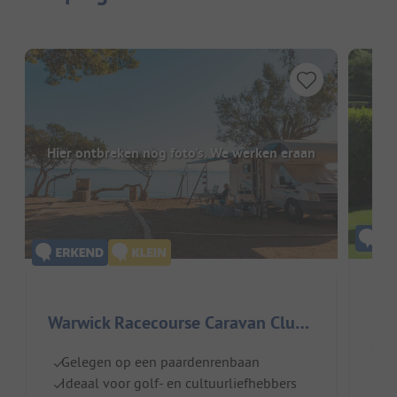
Hier ontbreken nog foto's. We werken eraan
Warwick Racecourse Caravan Club Site
Groo
Gelegen op een paardenrenbaan
Id
Ideaal voor golf- en cultuurliefhebbers