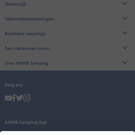
Oostenrijk
Vakantiebestemmingen
Boekbare campings
Een stacaravan huren
Over ANWB Camping
Volg ons
ANWB Camping App