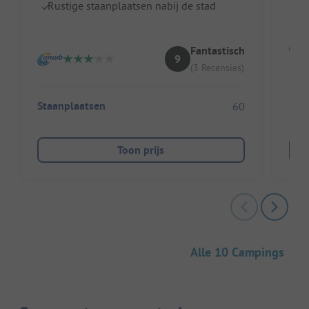
Pe
Rustige staanplaatsen nabij de stad
B
Fantastisch
9
(3 Recensies)
Sta
Staanplaatsen
60
Huu
Toon prijs
Alle 10 Campings