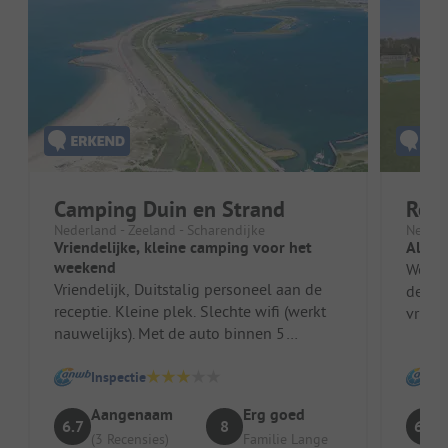
Camping Duin en Strand
Recr
Nederland - Zeeland - Scharendijke
Nederl
Vriendelijke, kleine camping voor het
Altij
weekend
We ga
Vriendelijk, Duitstalig personeel aan de
deze c
receptie. Kleine plek. Slechte wifi (werkt
vrien
nauwelijks). Met de auto binnen 5
dicht 
minuten in Renesse. Douche en s...
Inspectie
Aangenaam
Erg goed
6.7
8
6.5
(3 Recensies)
Familie Lange