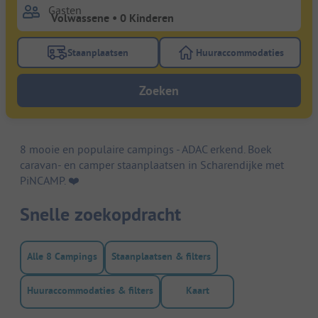
Gasten
Staanplaatsen
Huuraccommodaties
Gebruik de filterknop staanplaatsen om te zoeken na
Gebruik de filterk
Zoeken
8 mooie en populaire campings - ADAC erkend. Boek
caravan- en camper staanplaatsen in Scharendijke met
PiNCAMP. ❤️️
Snelle zoekopdracht
Alle 8 Campings
Staanplaatsen & filters
Huuraccommodaties & filters
Kaart