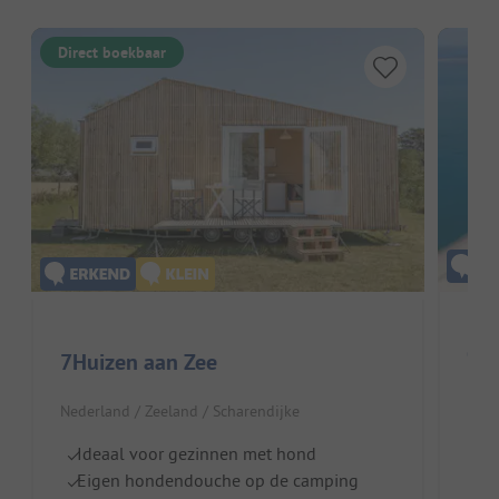
Direct boekbaar
Cam
7Huizen aan Zee
Nede
Nederland / Zeeland / Scharendijke
S
Ideaal voor gezinnen met hond
Je
Eigen hondendouche op de camping
2