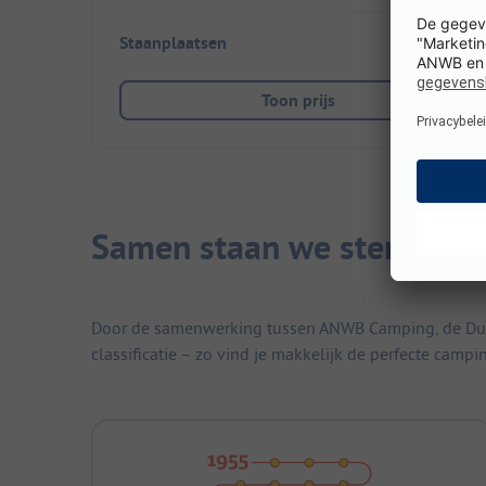
Staanplaatsen
80
Toon prijs
Samen staan we sterker
Door de samenwerking tussen ANWB Camping, de Duitse
classificatie – zo vind je makkelijk de perfecte campi