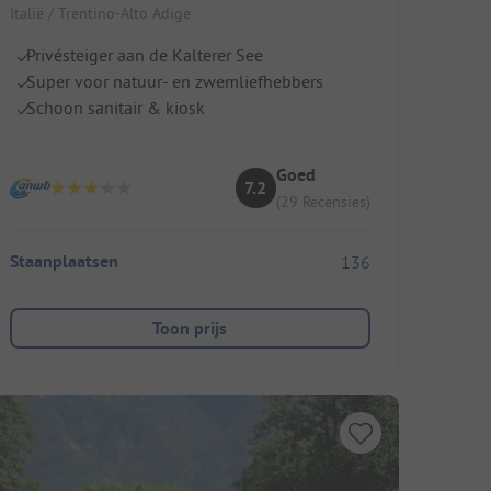
Italië / Trentino-Alto Adige
Privésteiger aan de Kalterer See
Super voor natuur- en zwemliefhebbers
Schoon sanitair & kiosk
Goed
7.2
(29 Recensies)
Staanplaatsen
136
Toon prijs