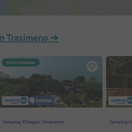
n Trasimeno
➔
Direct boekbaar
Camping Villaggio Cerquestra
Camping Li