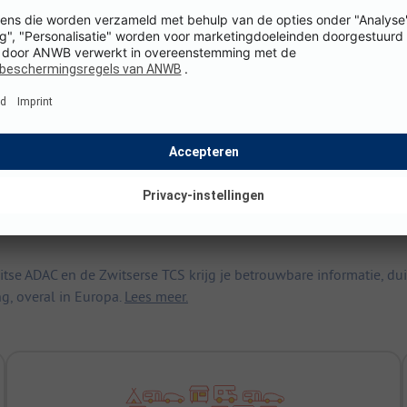
Staanplaatsen
70
Toon prijs
 ADAC en de Zwitserse TCS krijg je betrouwbare informatie, duid
ng, overal in Europa.
Lees meer.