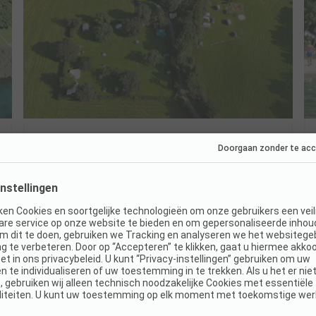
Camping Zum Vahrner See
Italië / Trentino-Alto Adige
Ideaal voor tenten & kleine busjes
Perfect voor een snelle tussenstop
Idyllische ligging vlak bij het meer
Aangenaam
6.6
(7 Recensies)