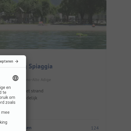
Camping Spiaggia
Italië / Trentino-Alto Adige
Dichtbij het strand
Kindvriendelijk
Winkel
Staanplaatsen
124