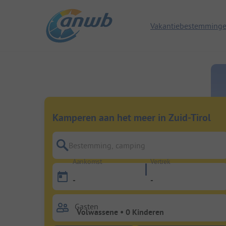
Vakantiebestemming
Kamperen aan het meer in Zuid-Tirol
Bestemming, camping
Aankomst
Vertrek
-
-
Gasten