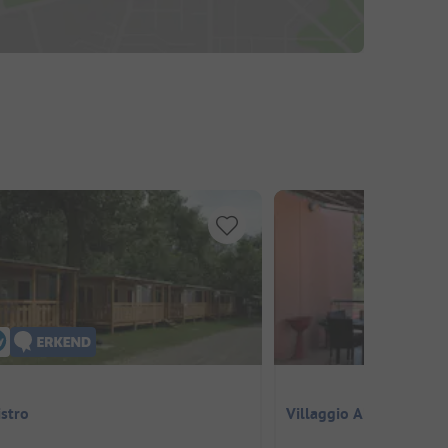
stro
Villaggio Albergo Le Tr