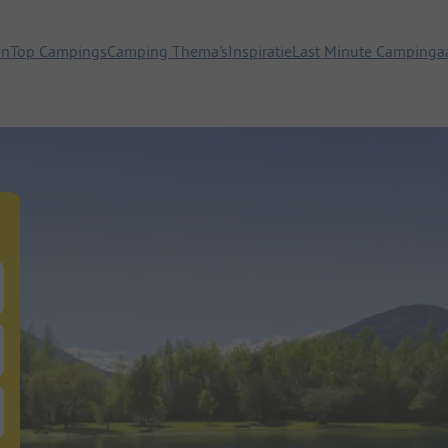
en
Top Campings
Camping Thema's
Inspiratie
Last Minute Campinga