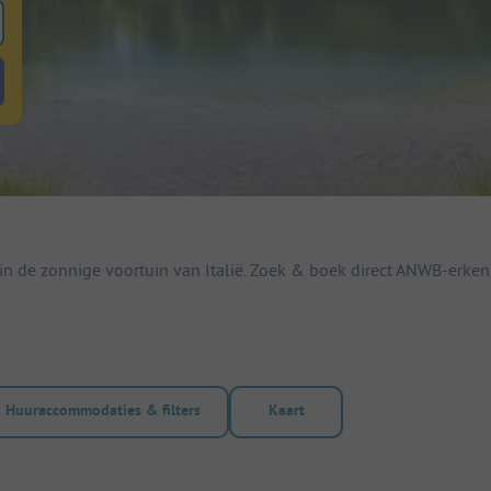
 zoeken naar staanplaatsen
lterknop huuraccommodaties om te zoeken naar huuraccommodaties
 in de zonnige voortuin van Italië. Zoek & boek direct ANWB-erke
Huuraccommodaties & filters
Kaart