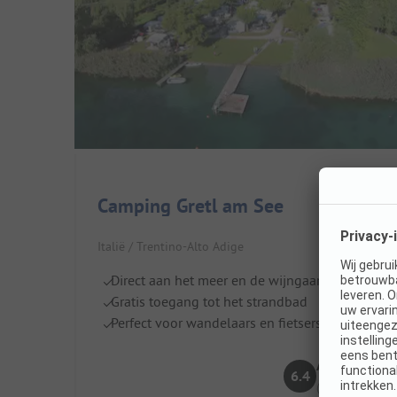
Camping Gretl am See
Italië / Trentino-Alto Adige
Direct aan het meer en de wijngaarden
Gratis toegang tot het strandbad
Perfect voor wandelaars en fietsers
Aangenaam
6.4
(8 Recensies)