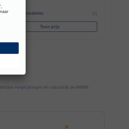
Huuraccommodaties
21
Toon prijs
elijke vergelijkingen én natuurlijk de ANWB-