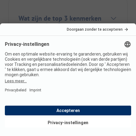
Wat zijn de top 3 kenmerken
van campings?
Welke regio's zijn bijzonder
populair bij kampeerders?
Alle plaatsen in Oostenrijk
Alle regio's in Oostenrijk
Alle campings in Oostenrijk
Home
Tirol
Oostenrijk
Ehrwald