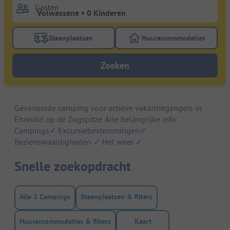
Gasten
Staanplaatsen
Huuraccommodaties
Gebruik de filterknop staanplaatsen om te zoeken na
Gebruik de filterk
Zoeken
Gevarieerde camping voor actieve vakantiegangers in
Ehrwald op de Zugspitze. Alle belangrijke info:
Campings✓ Excursiebestemmingen✓
Bezienswaardigheden ✓ Het weer ✓.
Snelle zoekopdracht
Alle 2 Campings
Staanplaatsen & filters
Huuraccommodaties & filters
Kaart