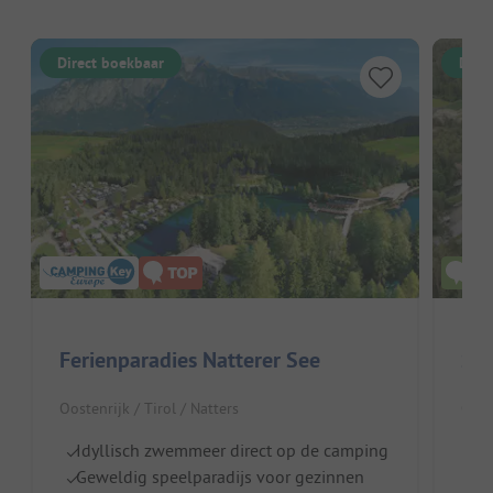
Direct boekbaar
Dire
Ferienparadies Natterer See
Oostenrijk / Tirol / Natters
Oost
Idyllisch zwemmeer direct op de camping
Z
Geweldig speelparadijs voor gezinnen
H