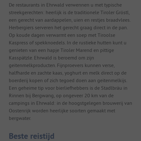
De restaurants in Ehrwald verwennen u met typische
streekgerechten: heerlijk is de traditionele Tiroler Gröstl,
een gerecht van aardappelen, uien en restjes braadvlees.
Herbergiers serveren het gerecht graag direct in de pan.
Op koude dagen verwarmt een soep met Tiroolse
Kaspress of spekknoedels. In de rustieke hutten kunt u
genieten van een hapje Tiroler Marend en pittige
Kasspätzle. Ehrwald is beroemd om zijn
geitenmelkproducten. Fijnproevers kunnen verse,
halfharde en zachte kaas, yoghurt en melk direct op de
boerderij kopen of zich tegoed doen aan geitenmelkijs.
Een geheime tip voor bierliefhebbers is de Stadlbräu in
Rinnen bij Bergwang, op ongeveer 20 km van de
campings in Ehrwald: in de hoogstgelegen brouwerij van
Oostenrijk worden heerlijke soorten gemaakt met
bergwater.
Beste reistijd