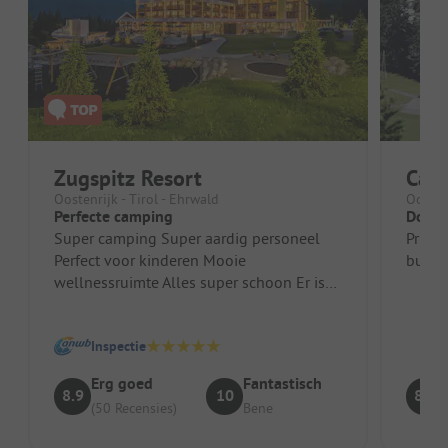
Zugspitz Resort
Camp
Oostenrijk - Tirol - Ehrwald
Oostenr
Perfecte camping
Doorg
Super camping Super aardig personeel
Prima
Perfect voor kinderen Mooie
bustic
wellnessruimte Alles super schoon Er is
niets op aan te merken
Inspectie
Erg goed
Fantastisch
8.9
10
8.8
(50 Recensies)
Bene