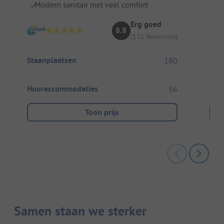
Modern sanitair met veel comfort
Ki
Erg goed
8.8
(131 Recensies)
Staanplaatsen
Sta
180
Huuraccommodaties
Huu
56
Toon prijs
Samen staan we sterker