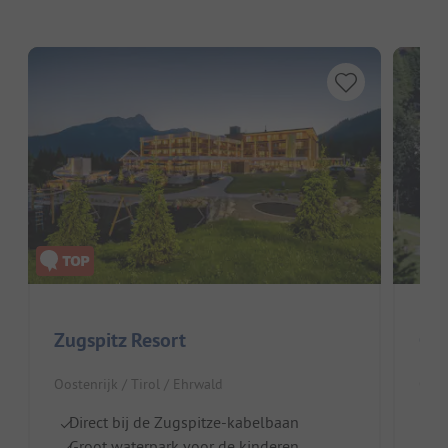
Zugspitz Resort
Cam
Oostenrijk / Tirol / Ehrwald
Oost
Direct bij de Zugspitze-kabelbaan
G
Groot waterpark voor de kinderen
I