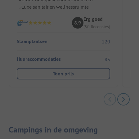
Luxe sanitair en wellnessruimte
G
Erg goed
8.9
(50 Recensies)
Staanplaatsen
Sta
120
Huuraccommodaties
Huu
83
Toon prijs
Campings in de omgeving