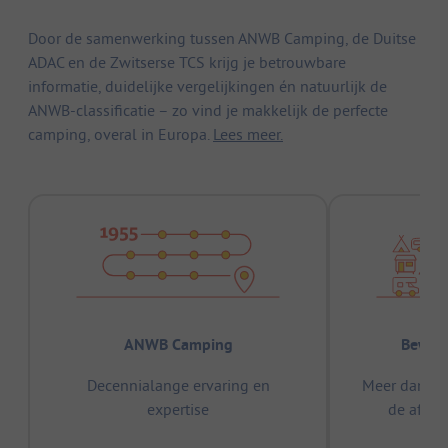
Door de samenwerking tussen ANWB Camping, de Duitse
ADAC en de Zwitserse TCS krijg je betrouwbare
informatie, duidelijke vergelijkingen én natuurlijk de
ANWB-classificatie – zo vind je makkelijk de perfecte
camping, overal in Europa.
Lees meer.
ANWB Camping
Bewez
Decennialange ervaring en
Meer dan 15
expertise
de afge