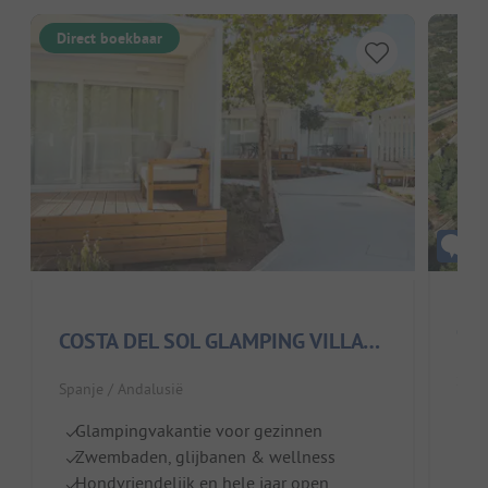
Direct boekbaar
Cam
COSTA DEL SOL GLAMPING VILLAGE
Span
Spanje / Andalusië
Pe
Glampingvakantie voor gezinnen
S
Zwembaden, glijbanen & wellness
G
Hondvriendelijk en hele jaar open