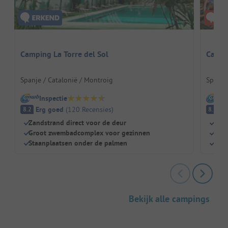
Camping La Torre del Sol
Campi
Spanje / Catalonië / Montroig
Spanje 
Inspectie
I
Erg goed
(
120
Recensies
)
E
8.2
8.7
Zandstrand direct voor de deur
Dire
Groot zwembadcomplex voor gezinnen
Wate
Staanplaatsen onder de palmen
Grot
Bekijk alle campings