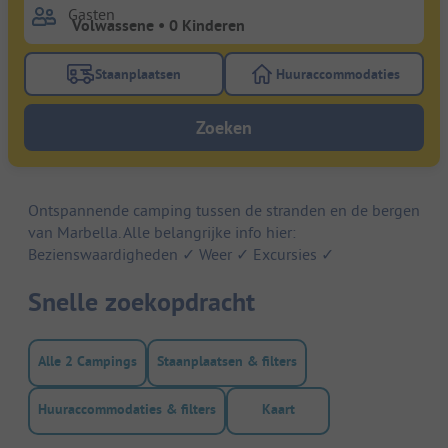
Gasten
Staanplaatsen
Huuraccommodaties
Gebruik de filterknop staanplaatsen om te zoeken na
Gebruik de filterk
Zoeken
Ontspannende camping tussen de stranden en de bergen
van Marbella. Alle belangrijke info hier:
Bezienswaardigheden ✓ Weer ✓ Excursies ✓
Snelle zoekopdracht
Alle 2 Campings
Staanplaatsen & filters
Huuraccommodaties & filters
Kaart