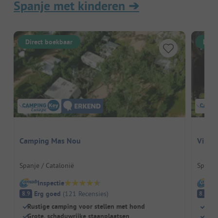
Spanje met kinderen
➔
Direct boekbaar
Dire
Camping Mas Nou
Vilan
Spanje / Catalonië
Spanje
Inspectie
I
Erg goed
(
121
Recensies
)
E
8.9
8.5
Rustige camping voor stellen met hond
Dire
Grote, schaduwrijke staanplaatsen
Eno