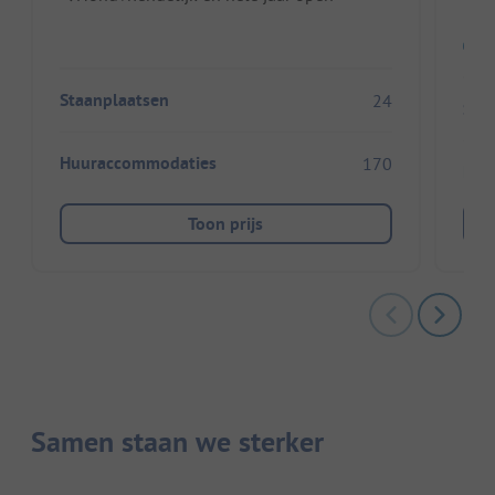
Staanplaatsen
24
Sta
Huuraccommodaties
170
Huu
Toon prijs
Samen staan we sterker