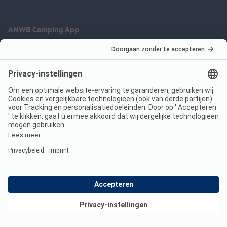
ANWB Camping App
nu gratis gebruiken
Imprint
Voorwaarden
Jouw privacy
Wet digitale diensten
anwbcamping.nl