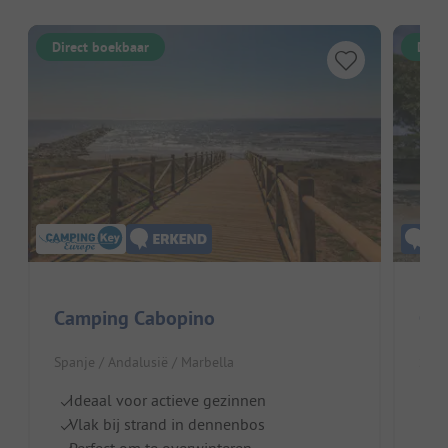
Direct boekbaar
Dire
Camping Cabopino
Cam
Spanje / Andalusië / Marbella
Span
Ideaal voor actieve gezinnen
Ru
Vlak bij strand in dennenbos
O
Perfect om te overwinteren
M