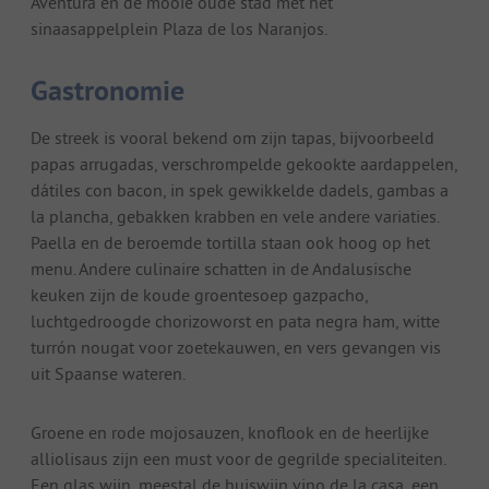
Aventura en de mooie oude stad met het
sinaasappelplein Plaza de los Naranjos.
Gastronomie
De streek is vooral bekend om zijn tapas, bijvoorbeeld
papas arrugadas, verschrompelde gekookte aardappelen,
dátiles con bacon, in spek gewikkelde dadels, gambas a
la plancha, gebakken krabben en vele andere variaties.
Paella en de beroemde tortilla staan ook hoog op het
menu. Andere culinaire schatten in de Andalusische
keuken zijn de koude groentesoep gazpacho,
luchtgedroogde chorizoworst en pata negra ham, witte
turrón nougat voor zoetekauwen, en vers gevangen vis
uit Spaanse wateren.
Groene en rode mojosauzen, knoflook en de heerlijke
alliolisaus zijn een must voor de gegrilde specialiteiten.
Een glas wijn, meestal de huiswijn vino de la casa, een