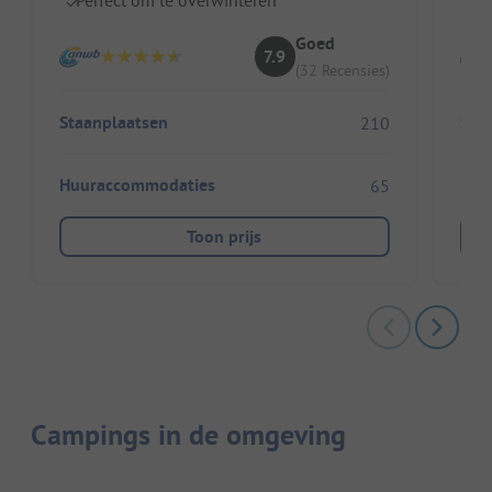
Goed
7.9
(32 Recensies)
Staanplaatsen
Sta
210
Huuraccommodaties
Huu
65
Toon prijs
Campings in de omgeving