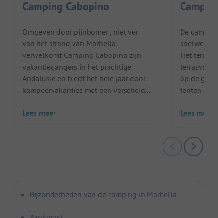
Camping Cabopino
Camping
Omgeven door pijnbomen, niet ver
De camping 
van het strand van Marbella,
snelweg, o
verwelkomt Camping Cabopino zijn
Het terrein
vakantiegangers in het prachtige
terrasvormi
Andalusië en biedt het hele jaar door
op de grote
kampeervakanties met een verscheid...
tenten ligge
Lees meer
Lees meer
Bijzonderheden van de camping in Marbella
Aankomst