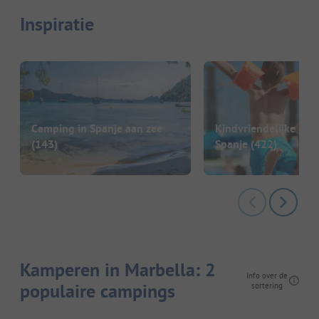
Inspiratie
Camping in Spanje aan zee
Kindvriendelijke cam
(143)
Spanje
(422)
Kamperen in Marbella: 2
Info over de
populaire campings
sortering