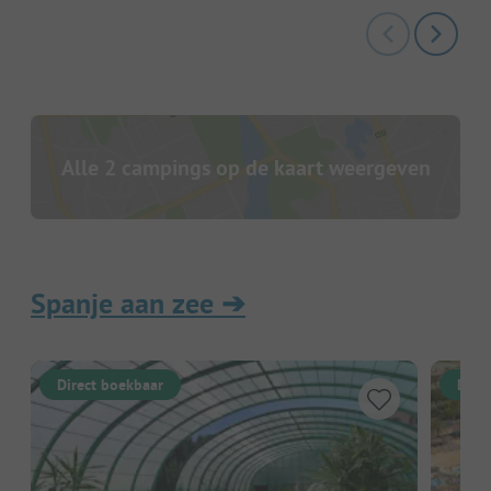
Alle 2 campings op de kaart weergeven
Spanje aan zee
➔
Direct boekbaar
Dire