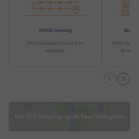
ANWB Camping
Bewez
Decennialange ervaring en
Meer dan 15
expertise
de afge
Alle 102 campings op de kaart weergeven