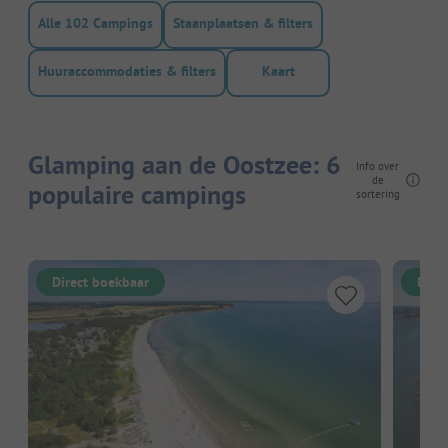
Alle 102 Campings
Staanplaatsen & filters
Huuraccommodaties & filters
Kaart
Glamping aan de Oostzee: 6
Info over
de
populaire campings
sortering
Direct boekbaar
Dire