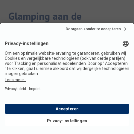
Glamping aan de
Oostzee: Veelgestelde
vragen
Hoeveel campings zijn er?
Je kunt 102 campings vinden op ANWB
Camping.