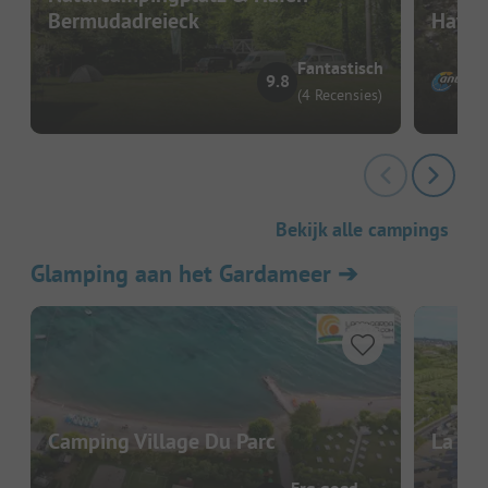
Bermudadreieck
Havel
Fantastisch
9.8
(4 Recensies)
Bekijk alle campings
Glamping aan het Gardameer
➔
Camping Village Du Parc
La Ro