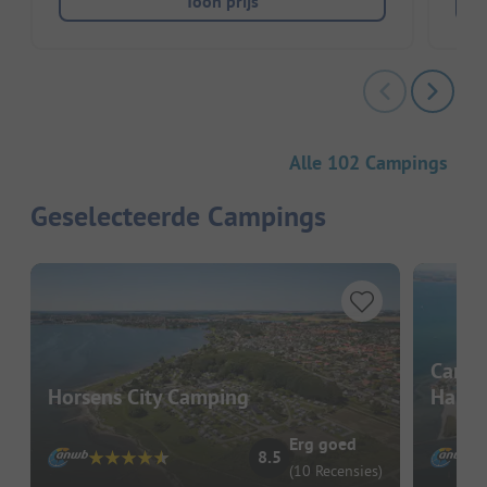
Toon prijs
Alle 102 Campings
Geselecteerde Campings
Campi
Horsens City Camping
Hals
Erg goed
8.5
(10 Recensies)