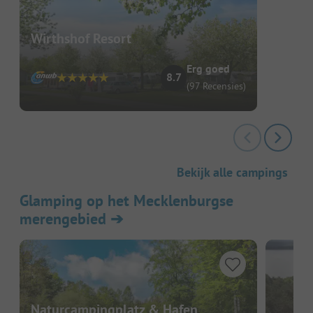
Wirthshof Resort
Erg goed
8.7
(97 Recensies)
Bekijk alle campings
Glamping op het Mecklenburgse
merengebied
➔
Naturcampingplatz & Hafen