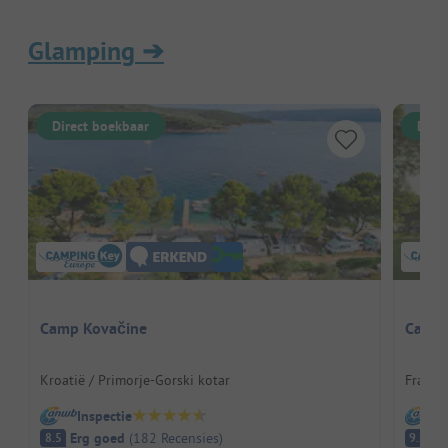
Glamping
➔
Direct boekbaar
Dire
Camp Kovačine
Campi
Kroatië / Primorje-Gorski kotar
Frankr
Inspectie
I
Erg goed
(
182
Recensies
)
Fa
8.5
9.2