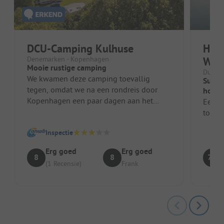
DCU-Camping Kulhuse
Haff
Denemarken - Kopenhagen
Wer
Mooie rustige camping
Duitsl
We kwamen deze camping toevallig
Super plek G
tegen, omdat we na een rondreis door
honde
Kopenhagen een paar dagen aan het
Een su
strand wilden doorbrengen in DK. De
toega
camping l...
Inspectie
Erg goed
Erg goed
8
8
7.9
(1 Recensie)
Frank