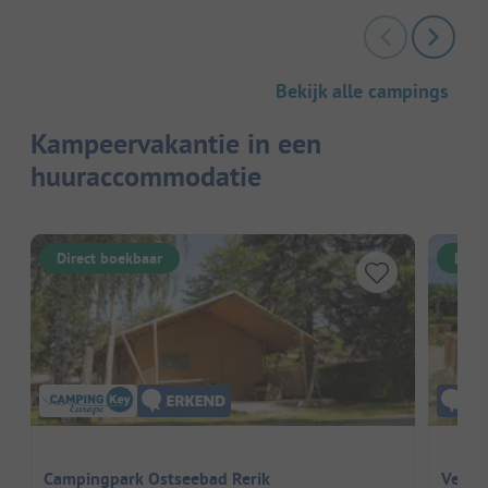
Bekijk alle campings
Kampeervakantie in een
huuraccommodatie
Direct boekbaar
Dire
Campingpark Ostseebad Rerik
Vejlb