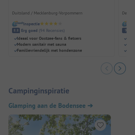
Duitsland / Mecklenburg-Vorpommern
Denema
Inspectie
I
Erg goed
(
94
Recensies
)
Fa
8.8
9
Ideaal voor Oostzee-fans & fietsers
Zand
Modern sanitair met sauna
Zwem
Familievriendelijk met hondenzone
Idea
Campinginspiratie
Glamping aan de Bodensee
➔