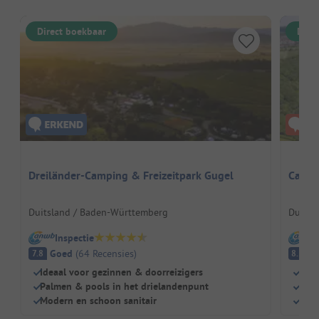
Direct boekbaar
Dire
Dreiländer-Camping & Freizeitpark Gugel
Campi
Duitsland / Baden-Württemberg
Duitsl
Inspectie
I
Goed
(
64
Recensies
)
E
7.8
8.5
Ideaal voor gezinnen & doorreizigers
Grot
Palmen & pools in het drielandenpunt
Idea
Modern en schoon sanitair
Zeer