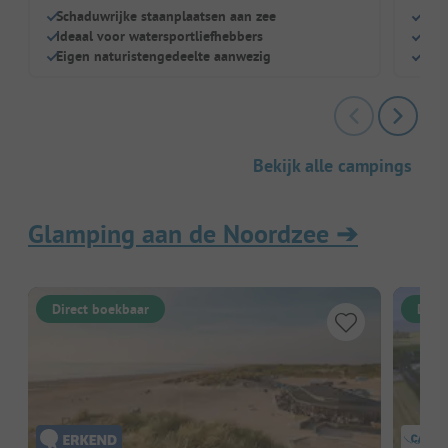
Schaduwrijke staanplaatsen aan zee
Zwem
Ideaal voor watersportliefhebbers
Perf
Eigen naturistengedeelte aanwezig
Grot
Bekijk alle campings
Glamping aan de Noordzee
➔
Direct boekbaar
Dire