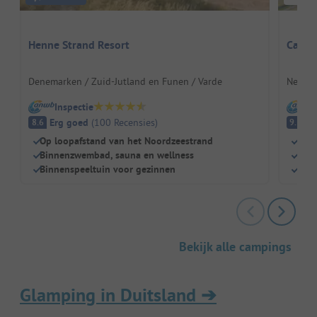
Henne Strand Resort
Campi
Denemarken / Zuid-Jutland en Funen / Varde
Nederl
Inspectie
I
Erg goed
(
100
Recensies
)
Fa
8.6
9.3
Op loopafstand van het Noordzeestrand
Idea
Binnenzwembad, sauna en wellness
Zwe
Binnenspeeltuin voor gezinnen
Geze
Bekijk alle campings
Glamping in Duitsland
➔