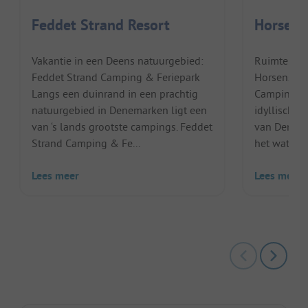
Feddet Strand Resort
Horsens
Vakantie in een Deens natuurgebied:
Ruimte en r
Feddet Strand Camping & Feriepark
Horsens Ci
Langs een duinrand in een prachtig
Camping vie
natuurgebied in Denemarken ligt een
idyllische 
van ‘s lands grootste campings. Feddet
van Denema
Strand Camping & Fe...
het water v
Lees meer
Lees meer