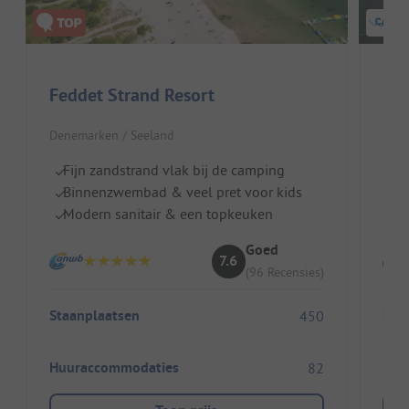
Feddet Strand Resort
Hor
Denemarken / Seeland
Dene
Fijn zandstrand vlak bij de camping
A
Binnenzwembad & veel pret voor kids
I
Modern sanitair & een topkeuken
Gr
Goed
7.6
(96 Recensies)
Staanplaatsen
Sta
450
Huuraccommodaties
Huu
82