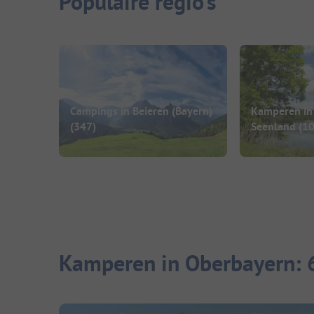
Populaire regio's
Campings in Beieren (Bayern)
Kamperen in 
(347)
Seenland
(10
Kamperen in Oberbayern: 