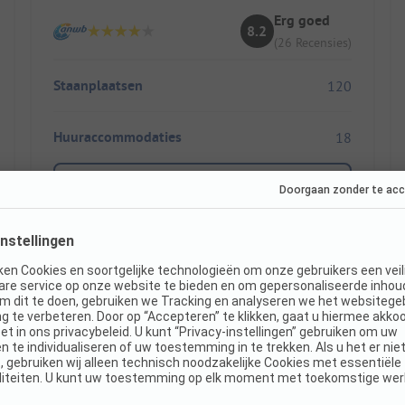
Erg goed
8.2
(26 Recensies)
Staanplaatsen
120
Huuraccommodaties
18
Toon prijs
Direct boekbaar