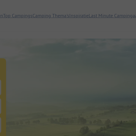
en
Top Campings
Camping Thema's
Inspiratie
Last Minute Campinga