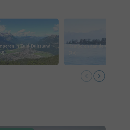
mperen in Zuid-Duitsland
Kamperen aan de Chiemsee
10)
(13)