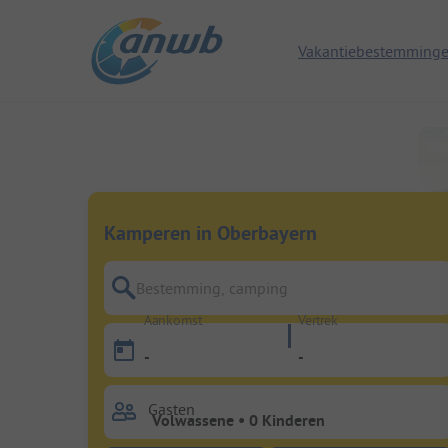
Vakantiebestemming
Kamperen in Oberbayern
Bestemming, camping
Aankomst
Vertrek
-
-
Gasten