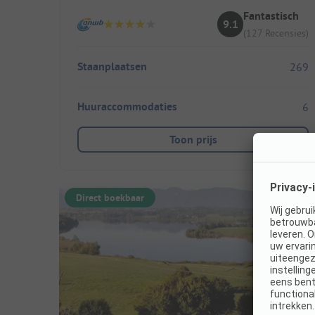
Fantastisch
9.1
(127 Recensies)
Staanplaatsen
269
Huuraccommodaties
6
Toon prijs
Direct boekbaar