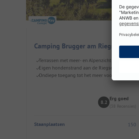
Camping Brugger am Riegsee
Terrassen met meer- en Alpenzicht
Eigen hondenstrand aan de Riegsee
Ondiepe toegang tot het meer voor kids
Erg goed
8.2
(38 Recensies)
Staanplaatsen
150