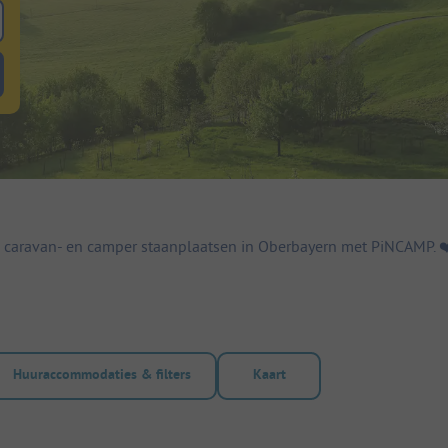
 zoeken naar staanplaatsen
lterknop huuraccommodaties om te zoeken naar huuraccommodaties
 caravan- en camper staanplaatsen in Oberbayern met PiNCAMP. ❤️
Huuraccommodaties & filters
Kaart