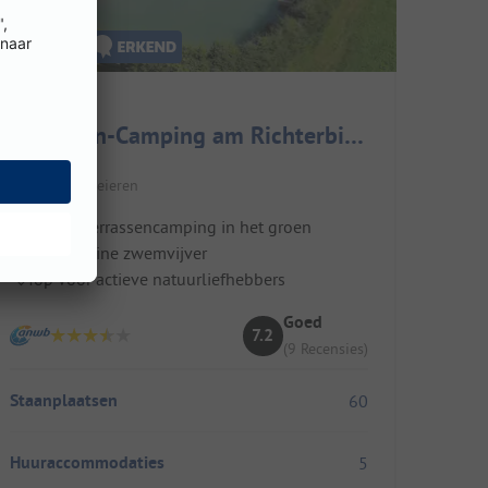
Terrassen-Camping am Richterbichl
Duitsland / Beieren
Knusse terrassencamping in het groen
Eigen kleine zwemvijver
Top voor actieve natuurliefhebbers
Goed
7.2
(9 Recensies)
Staanplaatsen
60
Huuraccommodaties
5