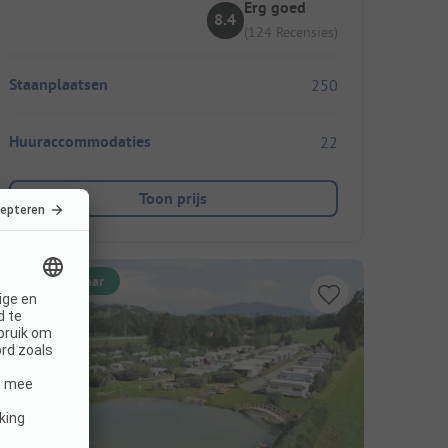
Erg goed
8.4
(124 Recensies)
Staanplaatsen
250
Huuraccommodaties
22
Toon prijs
Direct boekbaar