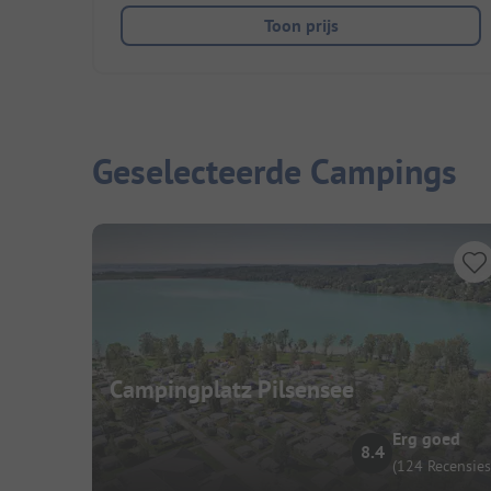
Toon prijs
Geselecteerde Campings
Campingplatz Pilsensee
Erg goed
8.4
(124 Recensies