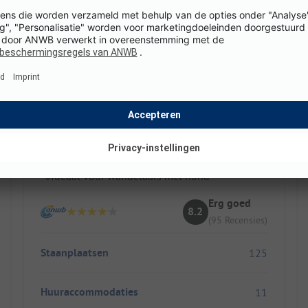
Camping Resort Zugspitze
Duitsland / Beieren
Droomuitzicht op de Zugspitze
Luxe staanplaatsen met privébad
Ideaal voor wandelaars met hond
Erg goed
8.2
(95 Recensies)
Staanplaatsen
125
Huuraccommodaties
11