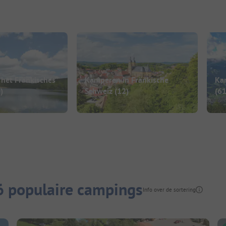
het Fränkisches
Kamperen in Fränkische
Ka
)
Schweiz
(12)
(6
6 populaire campings
Info over de sortering