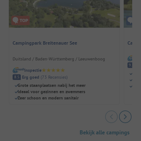
Campingpark Breitenauer See
Campi
I
Duitsland / Baden-Württemberg / Leeuwenboog
Fa
9.1
Inspectie
Pure
Erg goed
(
73
Recensies
)
8.5
Idea
Grote staanplaatsen nabij het meer
Top 
Ideaal voor gezinnen en zwemmers
Zeer schoon en modern sanitair
Bekijk alle campings