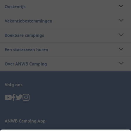
Oostenrijk
Vakantiebestemmingen
Boekbare campings
Een stacaravan huren
Over ANWB Camping
Volg ons
ANWB Camping App