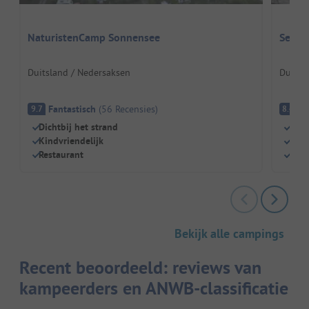
NaturistenCamp Sonnensee
Seeca
Duitsland / Nedersaksen
Duitsl
Fantastisch
(
56
Recensies
)
E
9.7
8.4
Dichtbij het strand
Drie
Kindvriendelijk
Natu
Restaurant
Rela
Bekijk alle campings
Recent beoordeeld: reviews van
kampeerders en ANWB-classificatie