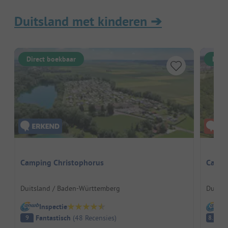
Duitsland met kinderen
➔
Direct boekbaar
Dire
Camping Christophorus
Campi
Duitsland / Baden-Württemberg
Duitsl
Inspectie
I
Fantastisch
(
48
Recensies
)
E
9
8.5