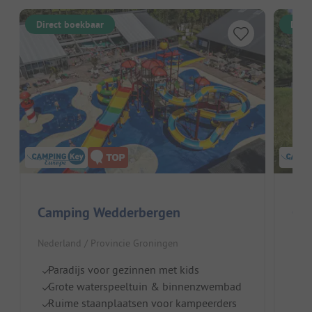
Direct boekbaar
Dire
Camping Wedderbergen
Nederland / Provincie Groningen
Duit
Paradijs voor gezinnen met kids
Z
Grote waterspeeltuin & binnenzwembad
H
Ruime staanplaatsen voor kampeerders
S