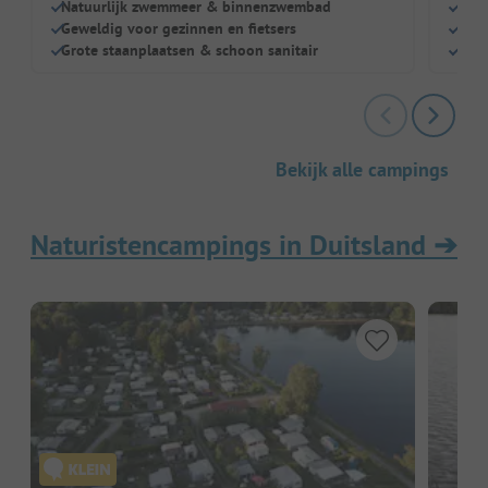
Natuurlijk zwemmeer & binnenzwembad
Grot
Geweldig voor gezinnen en fietsers
Idea
Grote staanplaatsen & schoon sanitair
Zeer
Bekijk alle campings
Naturistencampings in Duitsland
➔