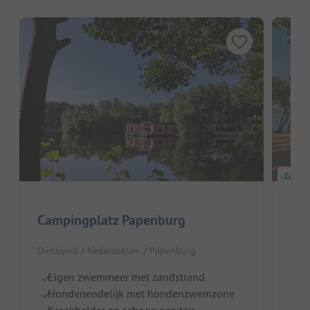
Hier
Campingplatz Papenburg
Cam
Duitsland / Nedersaksen / Papenburg
Duit
Eigen zwemmeer met zandstrand
Z
Hondvriendelijk met hondenzwemzone
Id
Kraakhelder en schoon sanitair