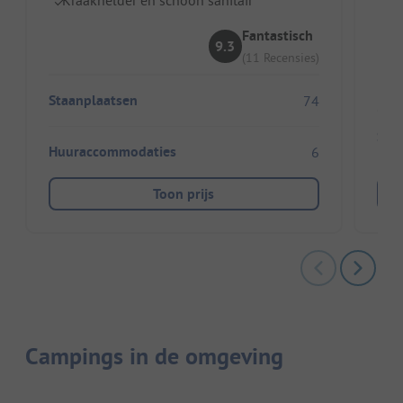
Z
Fantastisch
9.3
(11 Recensies)
Staanplaatsen
74
Sta
Huuraccommodaties
6
Toon prijs
Campings in de omgeving