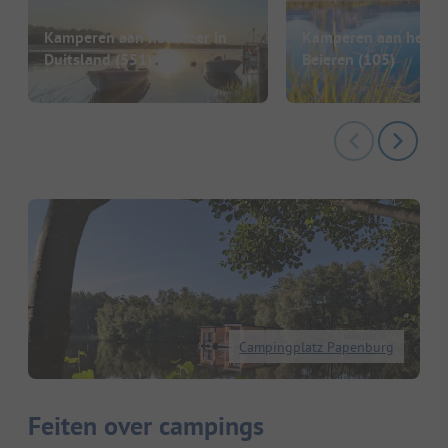
Kamperen aan het meer in
Kamperen aan het me
Duitsland
(551)
Beieren
(105)
Campingplatz Papenburg
Feiten over campings