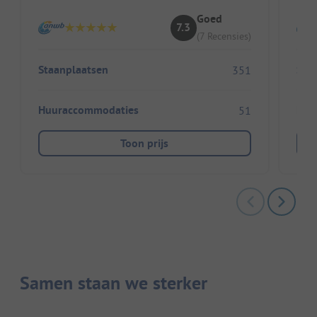
Goed
7.3
(7 Recensies)
Staanplaatsen
Sta
351
Huuraccommodaties
Huu
51
Toon prijs
Samen staan we sterker