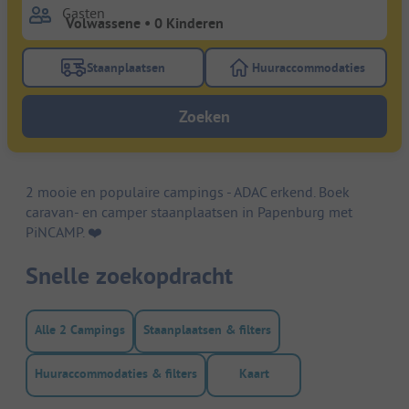
Gasten
Staanplaatsen
Huuraccommodaties
Gebruik de filterknop staanplaatsen om te zoeken na
Gebruik de filterk
Zoeken
2 mooie en populaire campings - ADAC erkend. Boek
caravan- en camper staanplaatsen in Papenburg met
PiNCAMP. ❤️️
Snelle zoekopdracht
Alle 2 Campings
Staanplaatsen & filters
Huuraccommodaties & filters
Kaart