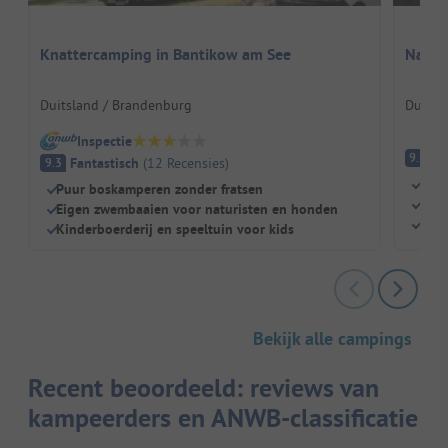
Knattercamping in Bantikow am See
Natur
Duitsland / Brandenburg
Duitsl
Inspectie
Fa
9.7
Fantastisch
(
12
Recensies
)
9.3
Dich
Puur boskamperen zonder fratsen
Kind
Eigen zwembaaien voor naturisten en honden
Rest
Kinderboerderij en speeltuin voor kids
Bekijk alle campings
Recent beoordeeld: reviews van
kampeerders en ANWB-classificatie