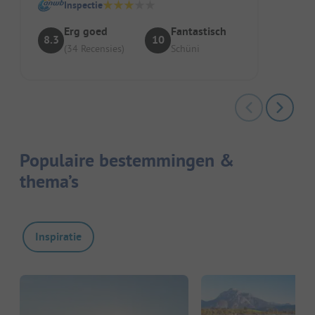
Inspectie
Erg goed
Fantastisch
8.3
10
(34 Recensies)
Schüni
Populaire bestemmingen &
thema’s
Inspiratie