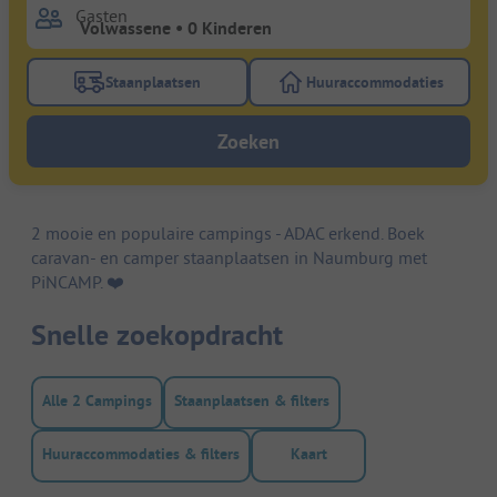
Gasten
Staanplaatsen
Huuraccommodaties
Gebruik de filterknop staanplaatsen om te zoeken na
Gebruik de filterk
Zoeken
2 mooie en populaire campings - ADAC erkend. Boek
caravan- en camper staanplaatsen in Naumburg met
PiNCAMP. ❤️️
Snelle zoekopdracht
Alle 2 Campings
Staanplaatsen & filters
Huuraccommodaties & filters
Kaart