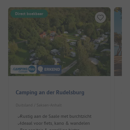
Direct boekbaar
Hier
Camping an der Rudelsburg
Ca
Duitsland / Saksen-Anhalt
Duit
Rustig aan de Saale met burchtzicht
To
Ideaal voor fiets, kano & wandelen
Ge
Top sanitair & gezellige bistro