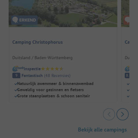
Camping Christophorus
Campi
Duitsland / Baden-Württemberg
Duitsl
Inspectie
I
Fantastisch
(
48
Recensies
)
E
9
8.5
Natuurlijk zwemmeer & binnenzwembad
Grot
Geweldig voor gezinnen en fietsers
Idea
Grote staanplaatsen & schoon sanitair
Zeer
Bekijk alle campings