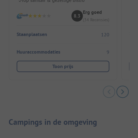
Id
Erg goed
8.3
(34 Recensies)
Sta
Staanplaatsen
120
Huu
Huuraccommodaties
9
Toon prijs
Campings in de omgeving