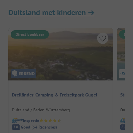
Duitsland met kinderen
➔
Direct boekbaar
Dire
Dreiländer-Camping & Freizeitpark Gugel
Stran
Duitsland / Baden-Württemberg
Duitsla
Inspectie
I
Goed
(
64
Recensies
)
E
7.8
8.8