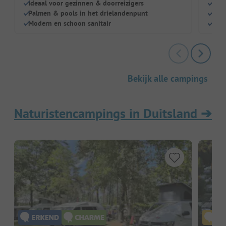
Ideaal voor gezinnen & doorreizigers
Slec
Palmen & pools in het drielandenpunt
Leuk
Modern en schoon sanitair
Hond
Bekijk alle campings
Naturistencampings in Duitsland
➔