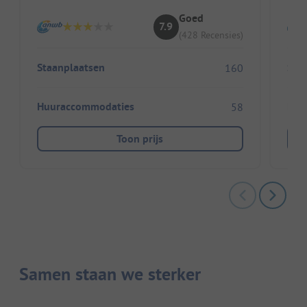
Goed
7.9
(428 Recensies)
Staanplaatsen
Sta
160
Huuraccommodaties
Huu
58
Toon prijs
Samen staan we sterker