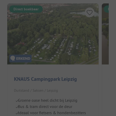
Direct boekbaar
Dire
KNAUS Campingpark Leipzig
Cam
Duitsland / Saksen / Leipzig
Duit
Groene oase heel dicht bij Leipzig
Pu
Bus & tram direct voor de deur
V
Ideaal voor fietsers & hondenbezitters
Id