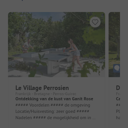
Le Village Perrosien
Doma
Frankrijk - Bretagne - Perros-Guirec
Frankri
Ontdekking van de kust van Ganit Rose
Campe
##### Voordelen ##### de omgeving
##### Vo
Locatie/Huisvesting: zeer goed #####
Plaat
Nadelen ##### de mogelijkheid om in de
hadde
buurt te profiteren van een laadpunt...
vorig 