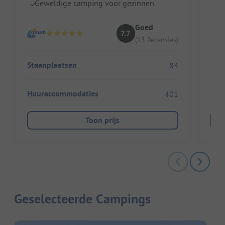
Geweldige camping voor gezinnen
C
V
Goed
7.7
(13 Recensies)
Staanplaatsen
83
Huuraccommodaties
401
Toon prijs
Geselecteerde Campings