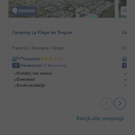
Camping La Plage de Treguer
Campi
Frankrijk / Bretagne / Rugen
Frankri
Inspectie
I
Fantastisch
(
7
Recensies
)
G
9
7.3
Dichtbij het strand
Zwe
Zwembad
Spee
Kindvriendelijk
Hond
Bekijk alle campings