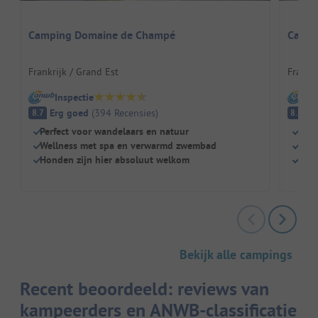
Camping Domaine de Champé
Campin
Frankrijk / Grand Est
Frankr
Inspectie
I
Erg goed
(
394
Recensies
)
E
8.7
8.8
Perfect voor wandelaars en natuur
Zwe
Wellness met spa en verwarmd zwembad
Kind
Honden zijn hier absoluut welkom
Broo
Bekijk alle campings
Recent beoordeeld: reviews van
kampeerders en ANWB-classificatie