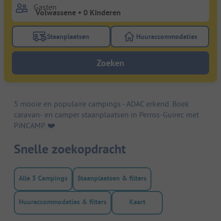
Gasten
Staanplaatsen
Huuraccommodaties
Gebruik de filterknop staanplaatsen om te zoeken na
Gebruik de filterk
Zoeken
5 mooie en populaire campings - ADAC erkend. Boek
caravan- en camper staanplaatsen in Perros-Guirec met
PiNCAMP. ❤️️
Snelle zoekopdracht
Alle 5 Campings
Staanplaatsen & filters
Huuraccommodaties & filters
Kaart