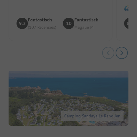
Fantastisch
Fantastisch
9.2
10
8.9
(107 Recensies)
Magalie M
Camping Sandaya Le Ranolien