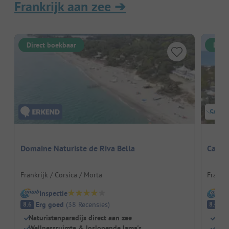
Frankrijk aan zee
➔
Direct boekbaar
Dire
Domaine Naturiste de Riva Bella
Campi
Frankrijk / Corsica / Morta
Frankri
Inspectie
I
Erg goed
(
38
Recensies
)
E
8.6
8.4
Naturistenparadijs direct aan zee
Dire
Wellnessruimte & loslopende lama's
Natu