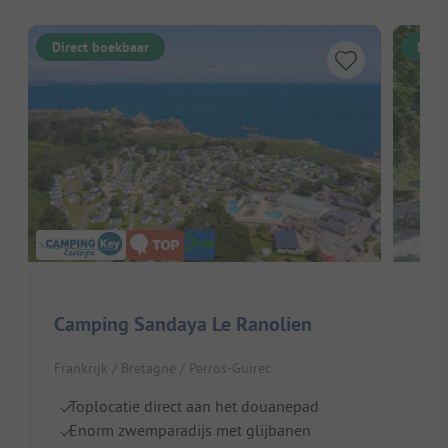
Direct boekbaar
Dire
Camping Sandaya Le Ranolien
Le 
Frankrijk / Bretagne / Perros-Guirec
Fran
Toplocatie direct aan het douanepad
Enorm zwemparadijs met glijbanen
He