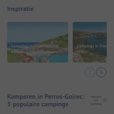
Inspiratie
Campings in Zuid-Frankrijk
Campings in Frankrij
aan zee
(117)
(242)
Kamperen in Perros-Guirec:
Info over
de
5 populaire campings
sortering