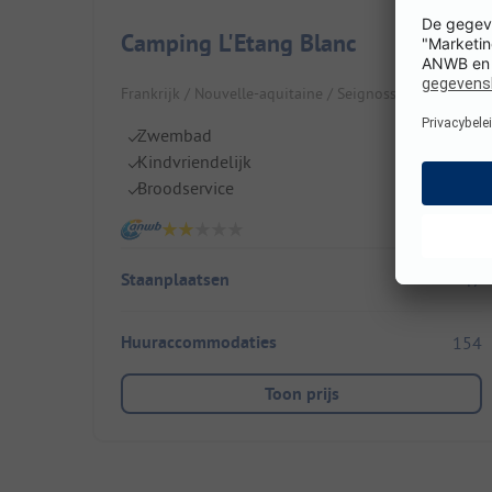
Camping L'Etang Blanc
Frankrijk / Nouvelle-aquitaine / Seignosse
Zwembad
Kindvriendelijk
Broodservice
Staanplaatsen
47
Huuraccommodaties
154
Toon prijs