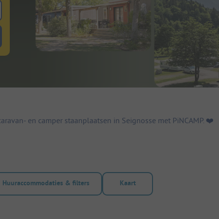
 zoeken naar staanplaatsen
lterknop huuraccommodaties om te zoeken naar huuraccommodaties
caravan- en camper staanplaatsen in Seignosse met PiNCAMP. ❤️️
Huuraccommodaties & filters
Kaart