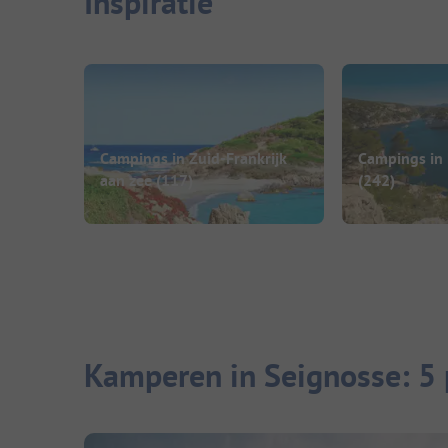
Inspiratie
Campings in Zuid-Frankrijk
Campings in 
aan zee
(117)
(242)
Kamperen in Seignosse: 5