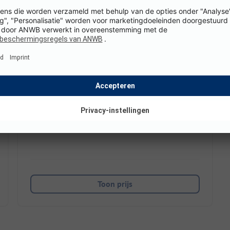
Capfun camping Clown Océan
Frankrijk / Nouvelle-aquitaine
Alleen huuraccommodaties voor gezinnen
Waterpark met coole glijbanen
Go-kart, poppentheater & actie
Toon prijs