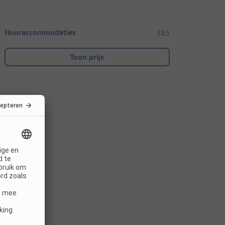
Huuraccommodaties
385
Toon prijs