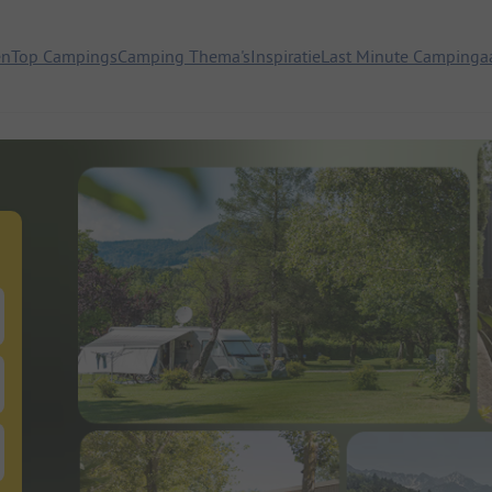
en
Top Campings
Camping Thema's
Inspiratie
Last Minute Campinga