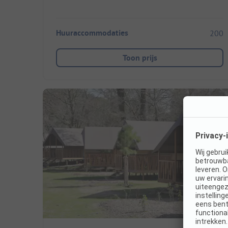
Huuraccommodaties
200
Toon prijs