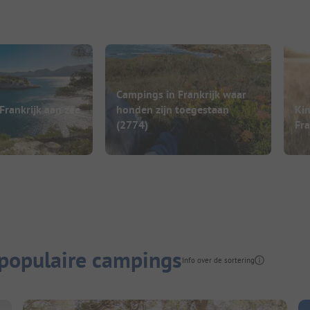
Campings in Frankrijk waar
Frankrijk aan zee
honden zijn toegestaan
Kin
(2774)
Fra
 populaire campings
Info over de sortering