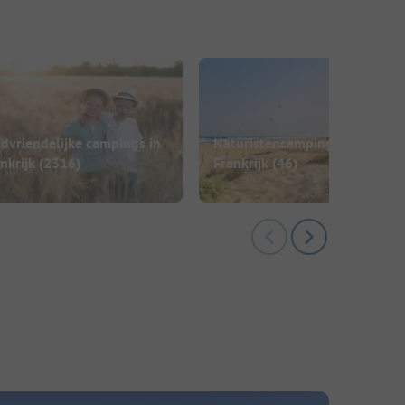
dvriendelijke campings in
Naturistencampings in
nkrijk
(2316)
Frankrijk
(46)