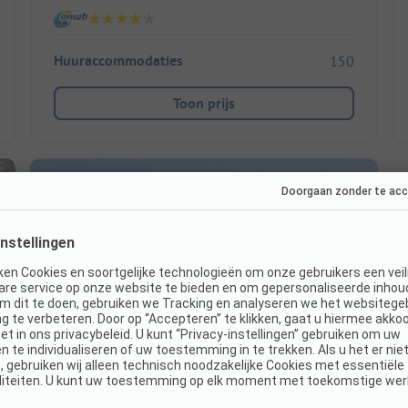
Huuraccommodaties
150
Toon prijs