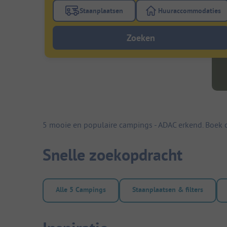
Staanplaatsen
Huuraccommodaties
Gebruik de filterknop staanplaatsen om te
Gebruik de fi
Zoeken
5 mooie en populaire campings - ADAC erkend. Boek 
Snelle zoekopdracht
Alle 5 Campings
Staanplaatsen & filters