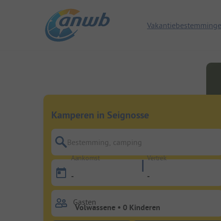
Vakantiebestemming
Kamperen in Seignosse
Bestemming, camping
Aankomst
Vertrek
-
-
Gasten