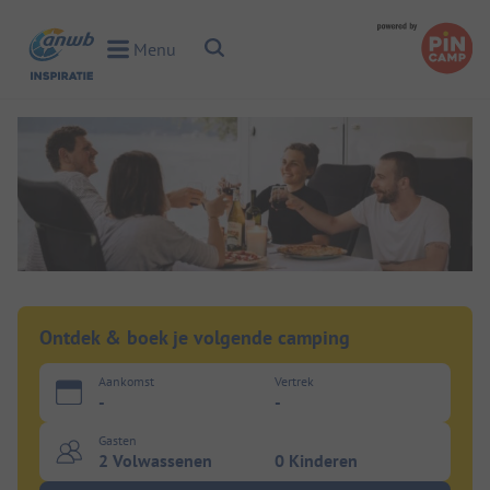
Toggle Search
Menu
Toggle Menu
Ontdek & boek je volgende camping
Aankomst
Vertrek
-
-
Gasten
2 Volwassenen
0 Kinderen