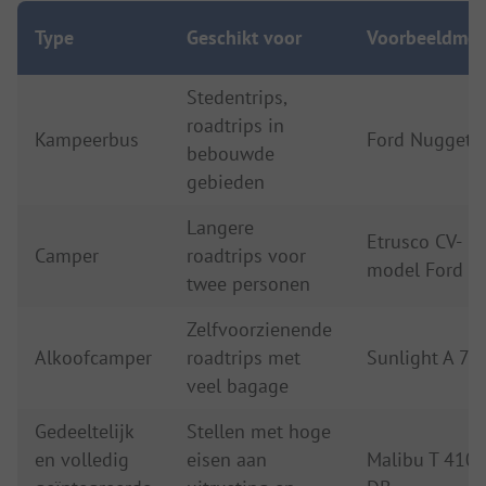
Type
Geschikt voor
Voorbeeldmod
Stedentrips,
roadtrips in
Kampeerbus
Ford Nugget
bebouwde
gebieden
Langere
Etrusco CV-
Camper
roadtrips voor
model Ford
twee personen
Zelfvoorzienende
Alkoofcamper
roadtrips met
Sunlight A 70
veel bagage
Gedeeltelijk
Stellen met hoge
en volledig
eisen aan
Malibu T 410