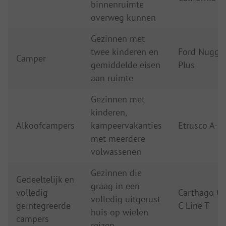
binnenruimte
overweg kunnen
Gezinnen met
twee kinderen en
Ford Nugge
Camper
gemiddelde eisen
Plus
aan ruimte
Gezinnen met
kinderen,
Alkoofcampers
kampeervakanties
Etrusco A-m
met meerdere
volwassenen
Gezinnen die
Gedeeltelijk en
graag in een
volledig
Carthago Ch
volledig uitgerust
geïntegreerde
C-Line T
huis op wielen
campers
reizen