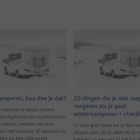
amperen, hoe doe je dat?
10 dingen die je niet ma
vergeten als je gaat
vakantie in totaal andere
winterkamperen + checkl
andigheden een comfortabele
te maken, hebben we voor
In deze gids laten we je tien b
rs met campers of caravans de
dingen zien die je zeker bij je 
ips op een rijtje gezet
hebben op een reis in het koud