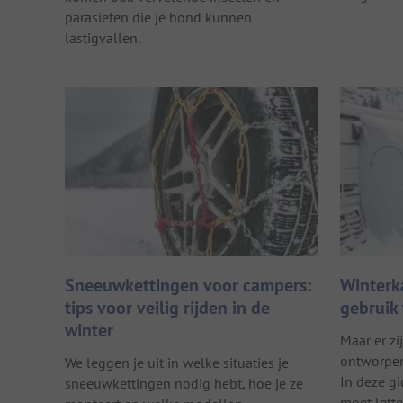
parasieten die je hond kunnen
lastigvallen.
Sneeuwkettingen voor campers:
Winterk
tips voor veilig rijden in de
gebruik
winter
Maar er zi
ontworpen 
We leggen je uit in welke situaties je
In deze gi
sneeuwkettingen nodig hebt, hoe je ze
moet lette