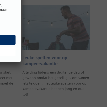
 je de
Leuke spellen voor op
kampeervakantie
r start
Afleiding tijdens een druilerige dag of
weer met
gewoon omdat het gezellig is om samen
 moet de
iets te doen: met leuke spellen voor op
kampeervakantie hebben jong en oud
lol!