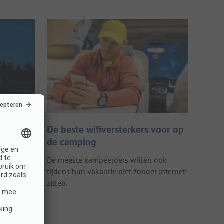
n voor
De beste wifiversterkers voor op
ing,
de camping
e paden
De meeste kampeerders willen ook
tijdens hun vakantie niet zonder internet
met een
zitten.
rbij en
e vragen