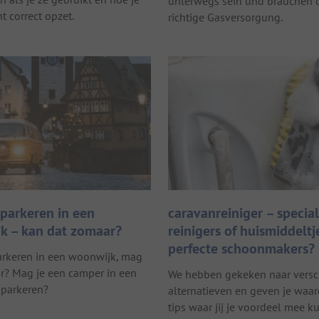
unterwegs sein und brauchen d
t correct opzet.
richtige Gasversorgung.
parkeren in een
caravanreiniger – specia
k – kan dat zomaar?
reinigers of huismiddeltj
perfecte schoonmakers?
rkeren in een woonwijk, mag
r? Mag je een camper in een
We hebben gekeken naar versc
parkeren?
alternatieven en geven je waa
tips waar jij je voordeel mee k