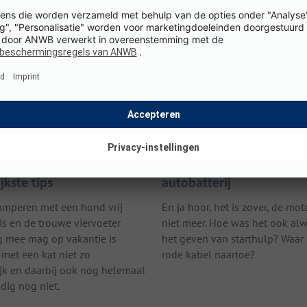
 met een kat: de
Starthulp geven: zo start
jkste tips
autobatterij
mperen met een hond vrij
En ja hoor, het is zover, de moto
is en de trouwe viervoeter
niet meer. Hoe was het ook al
g mee mag op vakantie is
het geven van starthulp? Waar
met een kat niet zo
rode kabel naartoe?
ijk en daarbij ook nog helemaal
dig nog niet.