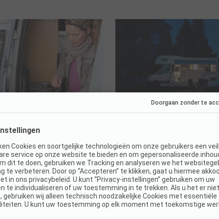
iening tijdens het
de 5 beste alarmsysteme
en
campers: inbraakbeveilig
zelfs buiten de gebaand
 gasvoorziening kun je tijdens
rvakantie koken, verwarmen
Daarom beveilig je je camper 
elkast gebruiken.
alarmsysteem. We helpen je hie
beantwoorden de belangrijkst
over dit onderwerp.