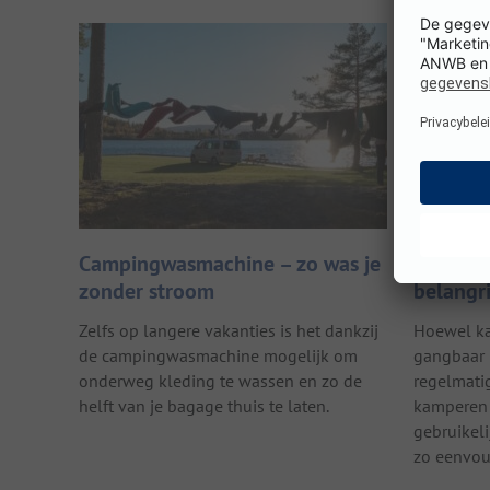
Campingwasmachine – zo was je
Camping
zonder stroom
belangri
Zelfs op langere vakanties is het dankzij
Hoewel ka
de campingwasmachine mogelijk om
gangbaar 
onderweg kleding te wassen en zo de
regelmati
helft van je bagage thuis te laten.
kamperen 
gebruikel
zo eenvou