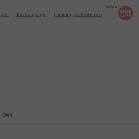
ngen
Top Campings
Camping onderwerpen
R ONS