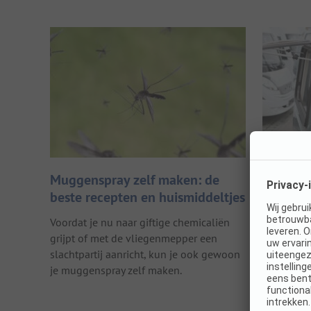
Muggenspray zelf maken: de
Gasvoorz
beste recepten en huismiddeltjes
kamper
Voordat je nu naar giftige chemicaliën
Dankzij de
grijpt of met de vliegenmepper een
je kampee
slachtpartij aanricht, kun je ook gewoon
en een ko
je muggenspray zelf maken.