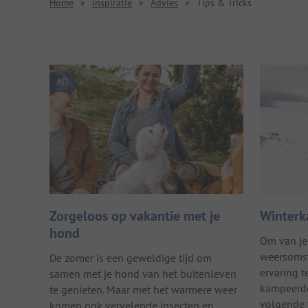
Home
»
Inspiratie
»
Advies
»
Tips & Tricks
AD
Zorgeloos op vakantie met je
Winterk
hond
Om van je 
weersomst
De zomer is een geweldige tijd om
ervaring 
samen met je hond van het buitenleven
kampeerde
te genieten. Maar met het warmere weer
volgende t
komen ook vervelende insecten en