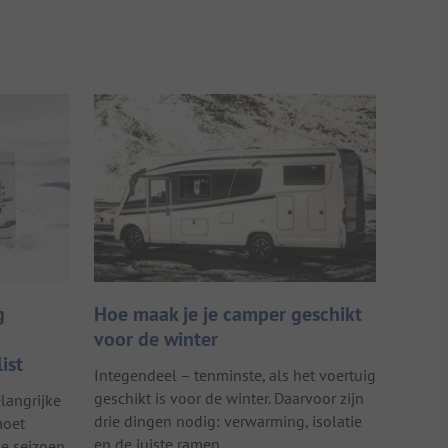
g
Hoe maak je je camper geschikt
voor de winter
ist
Integendeel – tenminste, als het voertuig
geschikt is voor de winter. Daarvoor zijn
elangrijke
drie dingen nodig: verwarming, isolatie
moet
en de juiste ramen.
e seizoen.