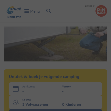
Toggle Search
Menu
Toggle Menu
Ontdek & boek je volgende camping
Aankomst
Vertrek
-
-
Gasten
2 Volwassenen
0 Kinderen