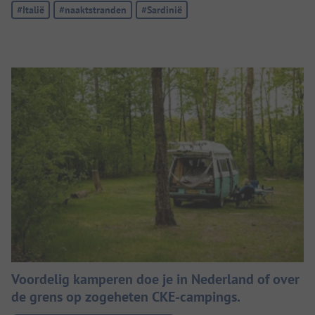
Tag:
#Italië
Tag:
#naaktstranden
Tag:
#Sardinië
Voordelig kamperen doe je in Nederland of over
de grens op zogeheten CKE-campings.