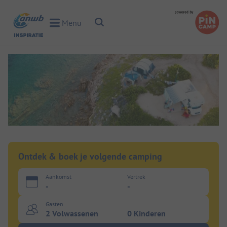
Toggle Search
Menu
Toggle Menu
Ontdek & boek je volgende camping
Aankomst
Vertrek
-
-
Gasten
2 Volwassenen
0 Kinderen