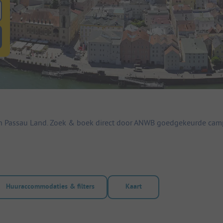
 zoeken naar staanplaatsen
lterknop huuraccommodaties om te zoeken naar huuraccommodaties
n Passau Land. Zoek & boek direct door ANWB goedgekeurde cam
Huuraccommodaties & filters
Kaart