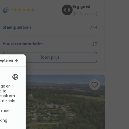
Erg goed
8.8
(61 Recensies)
Staanplaatsen
224
Huuraccommodaties
23
Toon prijs