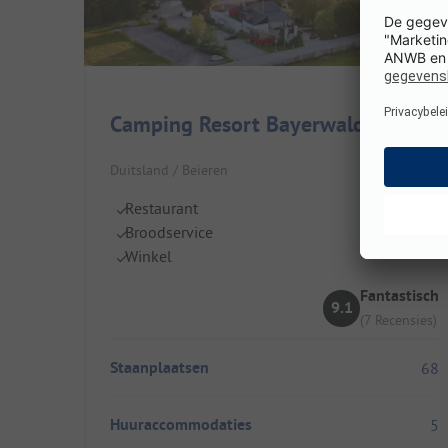
Camping Resort Bayerwald
Duitsland / Beieren
Restaurant
Broodservice
Winkel
Fantastisch
9.1
(7 Recensies)
Staanplaatsen
68
Huuraccommodaties
5