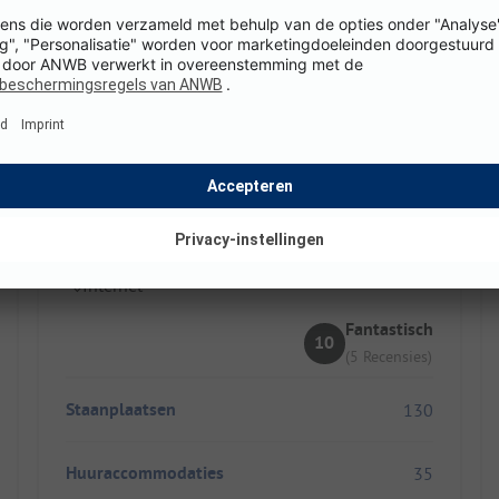
Preishof
Duitsland / Beieren / Bad Füssing
Restaurant
Broodservice
Internet
Fantastisch
10
(5 Recensies)
Staanplaatsen
130
Huuraccommodaties
35