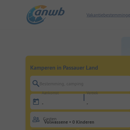
Vakantiebestemming
Kamperen in Passauer Land
Bestemming, camping
Aankomst
Vertrek
-
-
Gasten