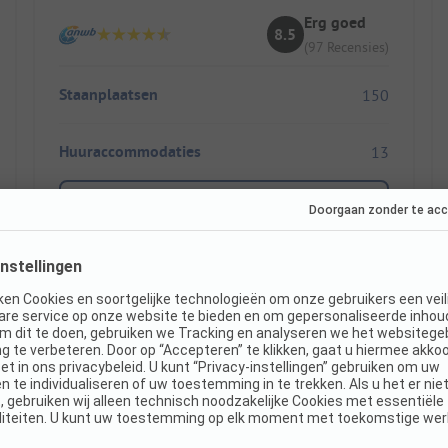
Erg goed
8.5
(97 Recensies)
Staanplaatsen
150
Huuraccommodaties
13
Toon prijs