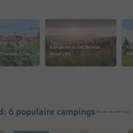
Kamperen in het Beierse
Ka
 Franken
(135)
Woud
(43)
Fic
d: 6 populaire campings
Info over de sortering