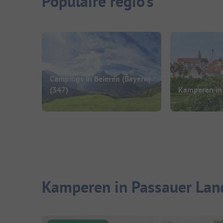
Populaire regio's
Campings in Beieren (Bayern)
(347)
Kamperen in
Kamperen in Passauer Lan