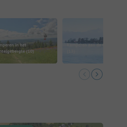
mperen in het
Kamperen aan de Chiemsee
htelgebergte
(10)
(13)