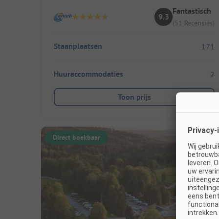
Fantastisch
9.3
(51 Recensies)
Staanplaatsen
171
Huuraccommodaties
2
Toon prijs
Direct boekbaar