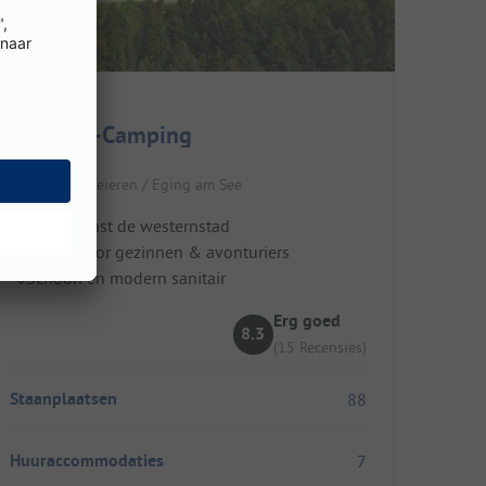
Pullman-Camping
Duitsland / Beieren / Eging am See
Direct naast de westernstad
Ideaal voor gezinnen & avonturiers
Schoon en modern sanitair
Erg goed
8.3
(15 Recensies)
Staanplaatsen
88
Huuraccommodaties
7