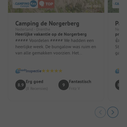
Camping de Norgerberg
Park
Nederland - Drenthe
Nederl
Heerlijke vakantie op de Norgerberg
pracht
##### Voordelen ##### We hadden een
👍 har
heerlijke week. De bungalow was ruim en
Stand
van alle gemakken voorzien. Het
gastvrijheid 👎 
personeel op de camping en het
Stand
restauran...
toega
Inspectie
Erg goed
Fantastisch
8.9
9
8.6
(8 Recensies)
Fritz V