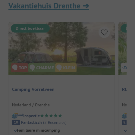
Vakantiehuis Drenthe
➔
Direct boekbaar
Dire
Camping Vorrelveen
RCN d
Nederland / Drenthe
Nederl
Inspectie
I
Fantastisch
(
2
Recensies
)
E
10
8.3
Familiaire minicamping
Kind