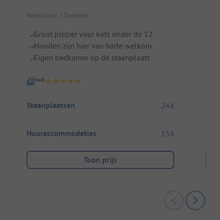
Nede
Nederland / Drenthe
I
Groot plezier voor kids onder de 12
St
Honden zijn hier van harte welkom
Di
Eigen badkamer op de staanplaats
Staanplaatsen
244
Sta
Huuraccommodaties
158
Huu
Toon prijs