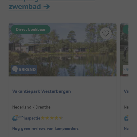
zwembad
➔
Direct boekbaar
Dire
Vakantiepark Westerbergen
Vakan
Nederland / Drenthe
Nederl
Inspectie
I
Nog geen reviews van kampeerders
Nog ge