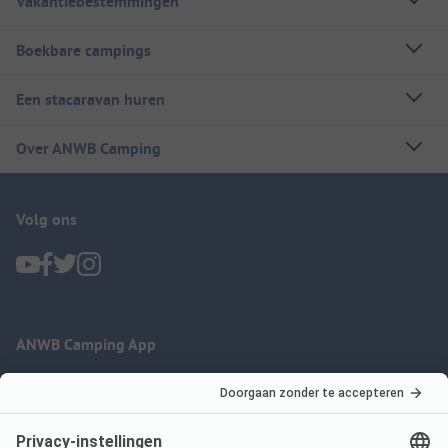
Vakantiebestemmingen
Boekbare campings
Een stacaravan huren
Over ANWB Camping
Volg ons
ANWB Camping App
nu gratis gebruiken