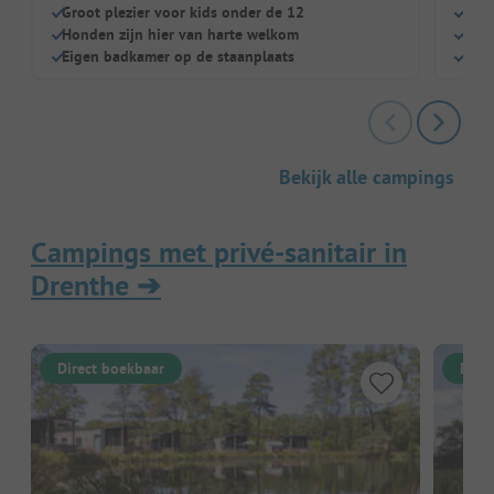
Groot plezier voor kids onder de 12
Eig
Honden zijn hier van harte welkom
Bin
Eigen badkamer op de staanplaats
Gewe
Bekijk alle campings
Campings met privé-sanitair in
Drenthe
➔
Direct boekbaar
Dire