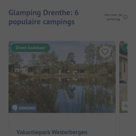
Glamping Drenthe: 6
Info over de
populaire campings
sortering
Direct boekbaar
Dire
Cam
Vakantiepark Westerbergen