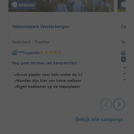
Vakantiepark Westerbergen
Camp
Nederland / Drenthe
Nederl
Inspectie
I
E
8.3
Nog geen reviews van kampeerders
Ver
Gew
Groot plezier voor kids onder de 12
Eige
Honden zijn hier van harte welkom
Eigen badkamer op de staanplaats
Bekijk alle campings