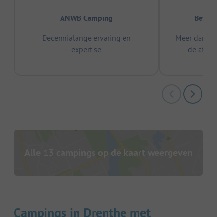
ANWB Camping
Bewez
Decennialange ervaring en
Meer dan 15
expertise
de afge
Alle 13 campings op de kaart weergeven
Campings in Drenthe met