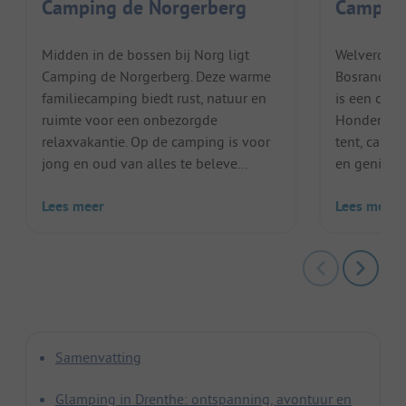
Camping de Norgerberg
Camping
Midden in de bossen bij Norg ligt
Welverdien
Camping de Norgerberg. Deze warme
Bosrand Ca
familiecamping biedt rust, natuur en
is een camp
ruimte voor een onbezorgde
Honden zij
relaxvakantie. Op de camping is voor
tent, cara
jong en oud van alles te beleve...
en geniet v
Lees meer
Lees meer
Samenvatting
Glamping in Drenthe: ontspanning, avontuur en