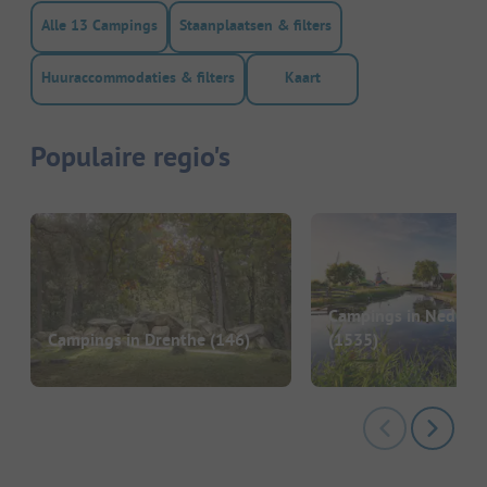
Alle 13 Campings
Staanplaatsen & filters
Huuraccommodaties & filters
Kaart
Populaire regio's
Campings in Nederl
Campings in Drenthe
(146)
(1535)