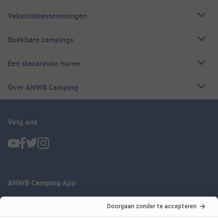
Vakantiebestemmingen
Boekbare campings
Een stacaravan huren
Over ANWB Camping
Volg ons
ANWB Camping App
nu gratis gebruiken