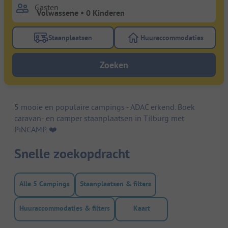
Gasten
Staanplaatsen
Huuraccommodaties
Gebruik de filterknop staanplaatsen om te zoeken na
Gebruik de filterk
Zoeken
5 mooie en populaire campings - ADAC erkend. Boek
caravan- en camper staanplaatsen in Tilburg met
PiNCAMP. ❤️️
Snelle zoekopdracht
Alle 5 Campings
Staanplaatsen & filters
Huuraccommodaties & filters
Kaart