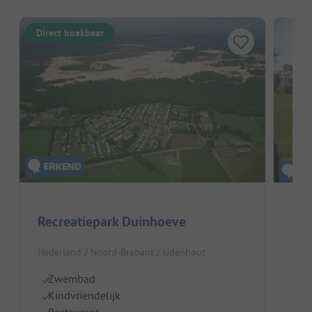
Direct boekbaar
Recreatiepark Duinhoeve
Min
Nederland / Noord-Brabant / Udenhout
Nede
Zwembad
P
Kindvriendelijk
H
Restaurant