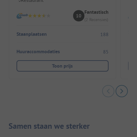
G
Fantastisch
10
(2 Recensies)
Sta
Staanplaatsen
188
Huu
Huuraccommodaties
85
Toon prijs
Samen staan we sterker