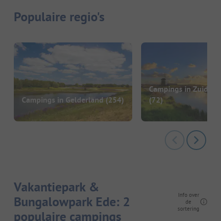
Populaire regio's
Campings in Zuid-Ho
Campings in Gelderland
(254)
(72)
Vakantiepark &
Info over
Bungalowpark Ede: 2
de
sortering
populaire campings