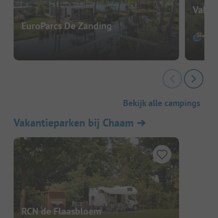
Vakan
EuroParcs De Zanding
Bekijk alle campings
Vakantieparken bij Chaam
➔
RCN de Flaasbloem