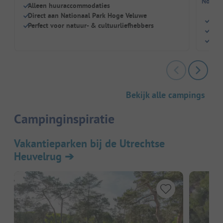
Nog ge
Alleen huuraccommodaties
Direct aan Nationaal Park Hoge Veluwe
Idea
Perfect voor natuur- & cultuurliefhebbers
Bui
Hond
Bekijk alle campings
Campinginspiratie
Vakantieparken bij de Utrechtse
Heuvelrug
➔