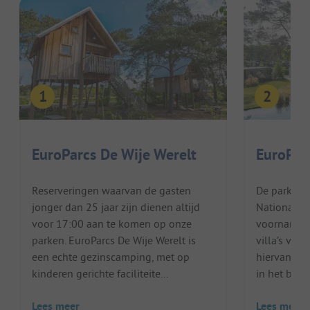
EuroParcs De Wije Werelt
EuroPar
Reserveringen waarvan de gasten
De parkach
jonger dan 25 jaar zijn dienen altijd
Nationaal 
voor 17:00 aan te komen op onze
voornameli
parken. EuroParcs De Wije Werelt is
villa’s voo
een echte gezinscamping, met op
hiervan oo
kinderen gerichte faciliteite...
in het bos. E
Lees meer
Lees meer