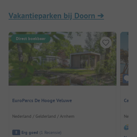
Vakantieparken bij Doorn
➔
Direct boekbaar
Hier
EuroParcs De Hooge Veluwe
Campi
Nederland / Gelderland / Arnhem
Nederl
I
Erg goed
(
1
Recensie
)
8