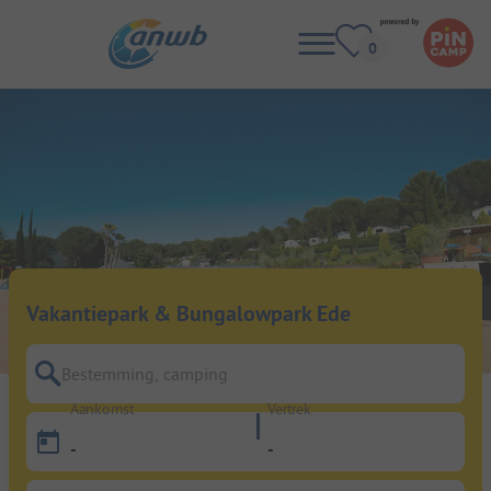
Vakantiepark & Bungalowpark Ede
Bestemming, camping
Aankomst
Vertrek
-
-