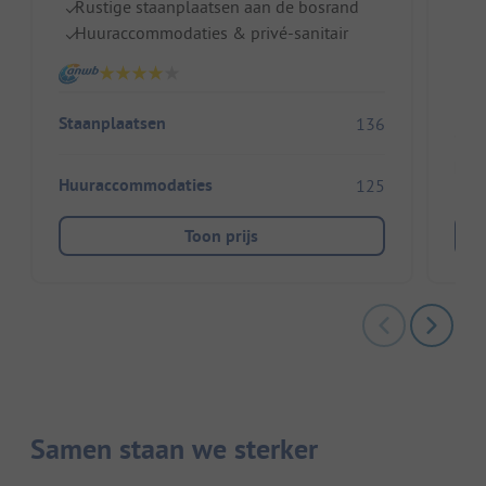
Rustige staanplaatsen aan de bosrand
Z
Huuraccommodaties & privé-sanitair
Ki
Staanplaatsen
136
Huu
Huuraccommodaties
125
Toon prijs
Samen staan we sterker