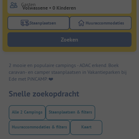
Gasten
Staanplaatsen
Huuraccommodaties
Gebruik de filterknop staanplaatsen om te zoeken na
Gebruik de filterk
Zoeken
2 mooie en populaire campings - ADAC erkend. Boek
caravan- en camper staanplaatsen in Vakantieparken bij
Ede met PiNCAMP. ❤️️
Snelle zoekopdracht
Alle 2 Campings
Staanplaatsen & filters
Huuraccommodaties & filters
Kaart