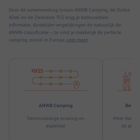
Door de samenwerking tussen ANWB Camping, de Duitse
ADAC en de Zwitserse TCS krijg je betrouwbare
informatie, duidelijke vergelijkingen én natuurlijk de
ANWB-classificatie – zo vind je makkelijk de perfecte
camping, overal in Europa.
Lees meer.
ANWB Camping
Bewez
Decennialange ervaring en
Meer dan 15
expertise
de afge