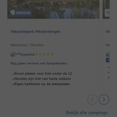
Vakantiepark Westerbergen
Vakant
Nederland / Drenthe
Nederl
Inspectie
I
Fa
9
Nog geen reviews van kampeerders
Twe
Voor
Groot plezier voor kids onder de 12
Staa
Honden zijn hier van harte welkom
Eigen badkamer op de staanplaats
Bekijk alle campings