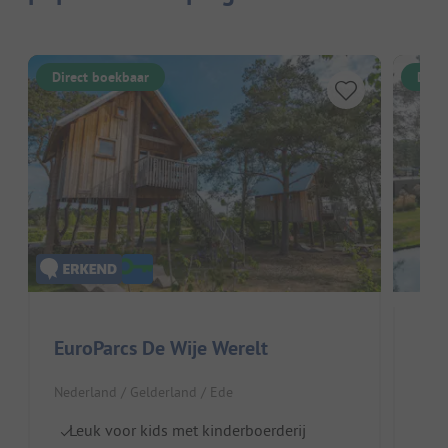
Direct boekbaar
Dire
EuroParcs De Wije Werelt
Eur
Nederland / Gelderland / Ede
Nede
Leuk voor kids met kinderboerderij
Di