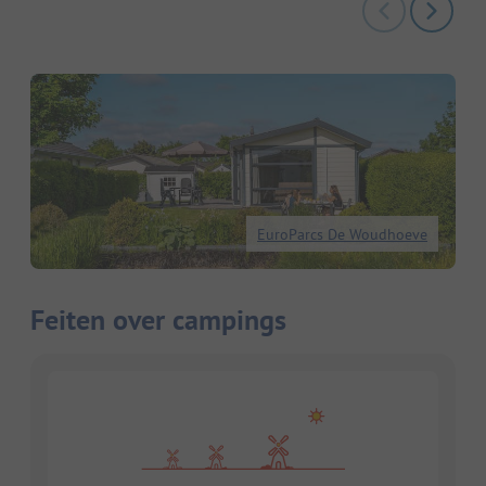
EuroParcs De Woudhoeve
Feiten over campings