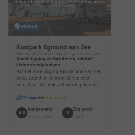
Hier ontbreken nog foto's. We werken eraan
Kustpark Egmond aan Zee
Nederland - Noord-Holland - Egmond Aan Zee
Goede ligging en faciliteiten, relatief
kleine standplaatsen
Positief is de ligging aan de rand van het
dorp, strand en centrum zijn te voet
bereikbaar. De plek zelf wordt gekenmerkt
door hutten en huuraccommod...
Inspectie
Aangenaam
Erg goed
6.8
8
(9 Recensies)
Eljott