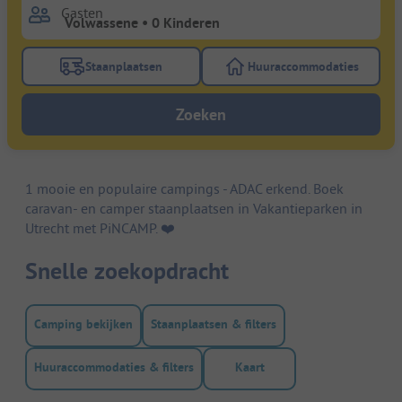
Gasten
Staanplaatsen
Huuraccommodaties
Gebruik de filterknop staanplaatsen om te zoeken na
Gebruik de filterk
Zoeken
1 mooie en populaire campings - ADAC erkend. Boek
caravan- en camper staanplaatsen in Vakantieparken in
Utrecht met PiNCAMP. ❤️️
Snelle zoekopdracht
Camping bekijken
Staanplaatsen & filters
Huuraccommodaties & filters
Kaart