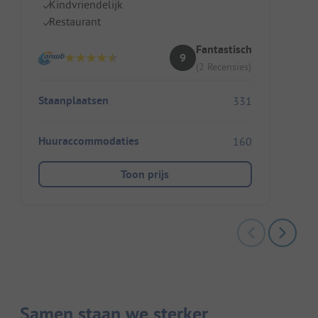
Kindvriendelijk
Restaurant
Fantastisch
9
(2 Recensies)
Staanplaatsen
331
Huuraccommodaties
160
Toon prijs
Samen staan we sterker