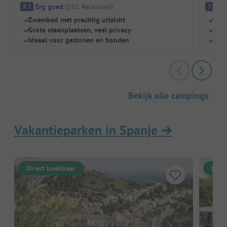
Erg goed
(
101
Recensies
)
G
8.2
7.6
Zwembad met prachtig uitzicht
Para
Grote staanplaatsen, veel privacy
Enor
Ideaal voor gezinnen en honden
Idea
Bekijk alle campings
Vakantieparken in Spanje
➔
Direct boekbaar
Dire