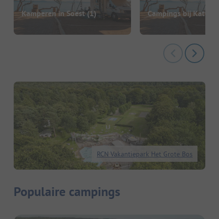
Kamperen in Soest
(1)
Campings bij Katwijk
RCN Vakantiepark Het Grote Bos
Populaire campings