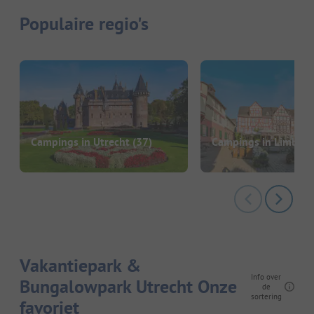
Populaire regio's
Campings in Utrecht
(37)
Campings in Limbur
Vakantiepark &
Info over
Bungalowpark Utrecht Onze
de
sortering
favoriet