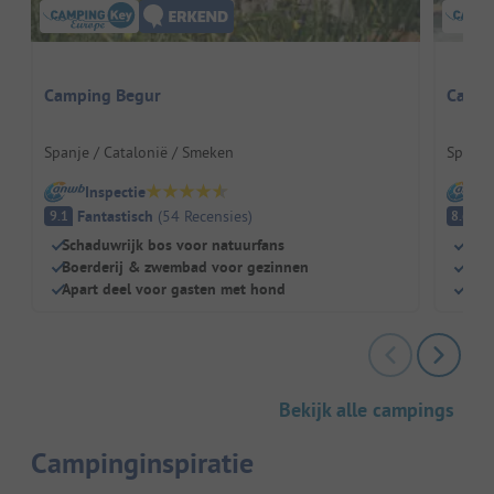
Camping Begur
Campi
Spanje / Catalonië / Smeken
Spanje 
Inspectie
I
Fantastisch
(
54
Recensies
)
E
9.1
8.6
Schaduwrijk bos voor natuurfans
Dire
Boerderij & zwembad voor gezinnen
Idea
Apart deel voor gasten met hond
Scha
Bekijk alle campings
Campinginspiratie