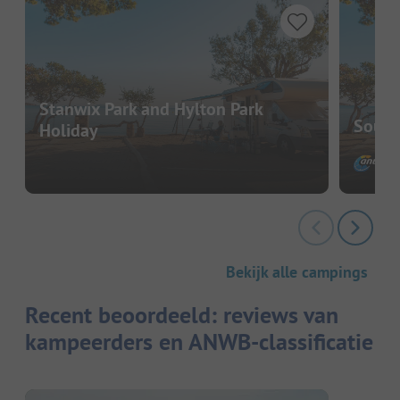
Stanwix Park and Hylton Park
South
Holiday
Bekijk alle campings
Recent beoordeeld: reviews van
kampeerders en ANWB-classificatie