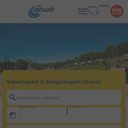
Vakantiepark & Bungalowpark Utrecht
Bestemming, camping
Aankomst
Vertrek
-
-