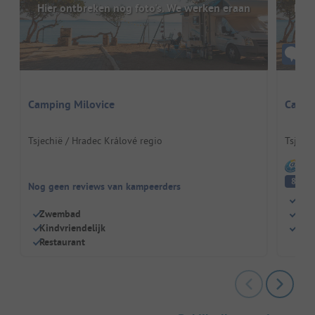
Hier ontbreken nog foto's. We werken eraan
Hier
Camping Milovice
Campi
Tsjechië / Hradec Králové regio
Tsjechi
I
E
8
Nog geen reviews van kampeerders
Idea
Zwembad
Ver
Kindvriendelijk
Perf
Restaurant