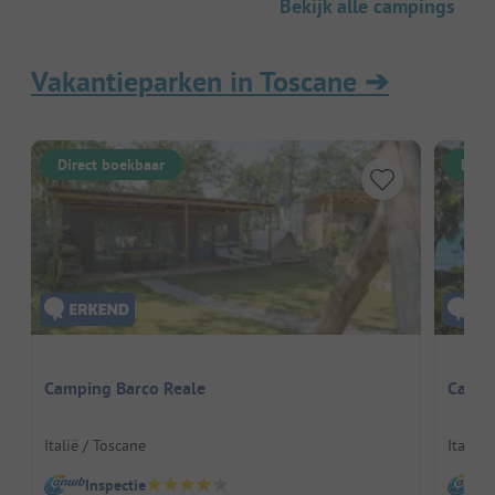
Bekijk alle campings
Vakantieparken in Toscane
➔
Direct boekbaar
Dire
Camping Barco Reale
Campi
Italië / Toscane
Italië 
Inspectie
I