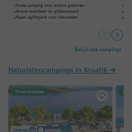
Grote camping voor actieve gezinnen
Dich
Enorm zwembad- en glijbanenpark
Zwe
Eigen agilitypark voor viervoeters
Kind
Bekijk alle campings
Naturistencampings in Kroatië
➔
Direct boekbaar
Dire