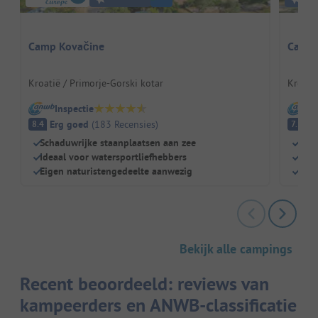
Camp Kovačine
Campi
Kroatië / Primorje-Gorski kotar
Kroatië
Inspectie
I
Erg goed
(
183
Recensies
)
G
8.4
7.1
Schaduwrijke staanplaatsen aan zee
Natu
Ideaal voor watersportliefhebbers
Grot
Eigen naturistengedeelte aanwezig
Hond
Bekijk alle campings
Recent beoordeeld: reviews van
kampeerders en ANWB-classificatie