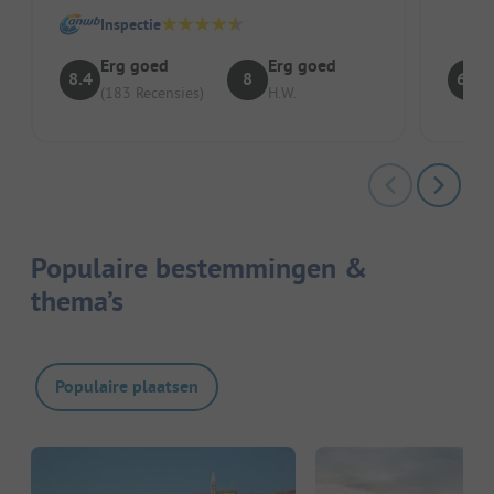
geweld
Inspectie
Erg goed
Erg goed
8.4
8
6.4
(183 Recensies)
H.W.
Populaire bestemmingen &
thema’s
Populaire plaatsen