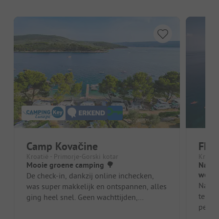
Camp Kovačine
FKK
Kroatië - Primorje-Gorski kotar
Kroatië
Mooie groene camping 🌳
Natuu
weini
De check-in, dankzij online inchecken,
Natuu
was super makkelijk en ontspannen, alles
terra
ging heel snel. Geen wachttijden,
percee
ondanks het hoogseizoen, op zaterda...
veel l