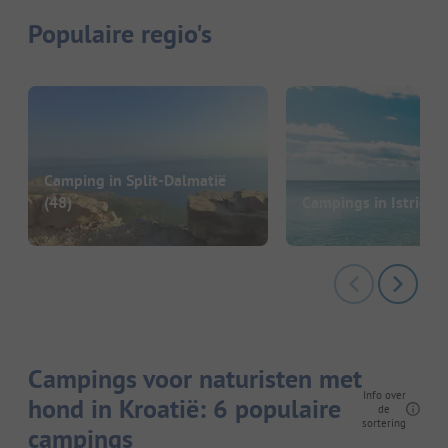
Populaire regio's
Camping in Split-Dalmatië
(48)
Campings in Istrië
(6
Campings voor naturisten met
Info over
hond in Kroatië: 6 populaire
de
sortering
campings