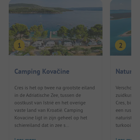
Camping Kovačine
Naturis
Cres is het op twee na grootste eiland
Verscholen 
in de Adriatische Zee, tussen de
zuidkust va
oostkust van Istrië en het overige
Cres, biedt
vaste land van Kroatië. Camping
een rustig 
Kovacine ligt in zijn geheel op het
naturisten 
schiereiland dat in zee s...
turkooisbla
Lees meer
Lees meer