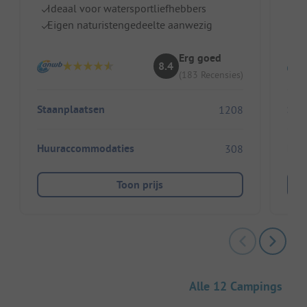
Ideaal voor watersportliefhebbers
Pe
Eigen naturistengedeelte aanwezig
St
Erg goed
8.4
(183 Recensies)
Staanplaatsen
Sta
1208
Huuraccommodaties
Huu
308
Toon prijs
Alle 12 Campings