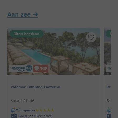
Aan zee
➔
Direct boekbaar
Dire
Valamar Camping Lanterna
Bravo
Kroatië / Istrië
Spanje 
Inspectie
I
Goed
(
224
Recensies
)
E
7.7
8.3