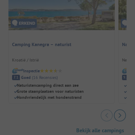
Camping Kanegra – naturist
Natur
Kroatië / Istrië
Nederl
Inspectie
I
Goed
(
16
Recensies
)
Fa
7.1
9.2
Naturistencamping direct aan zee
Zwe
Grote staanplaatsen voor naturisten
Kind
Hondvriendelijk met hondenstrand
Rest
Bekijk alle campings