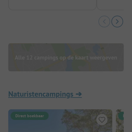
Alle 12 campings op de kaart weergeven
Naturistencampings
➔
Direct boekbaar
Dire