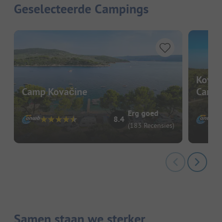
Geselecteerde Campings
Kover
Camp Kovačine
Camps
Erg goed
8.4
(183 Recensies)
Samen staan we sterker