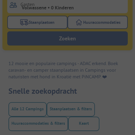
Gasten
Staanplaatsen
Huuraccommodaties
Gebruik de filterknop staanplaatsen om te zoeken na
Gebruik de filterk
Zoeken
12 mooie en populaire campings - ADAC erkend. Boek
caravan- en camper staanplaatsen in Campings voor
naturisten met hond in Kroatië met PiNCAMP. ❤️️
Snelle zoekopdracht
Alle 12 Campings
Staanplaatsen & filters
Huuraccommodaties & filters
Kaart