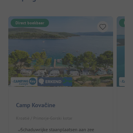
Direct boekbaar
Dire
Camp Kovačine
Nat
Kroatië / Primorje-Gorski kotar
Kroa
Schaduwrijke staanplaatsen aan zee
R