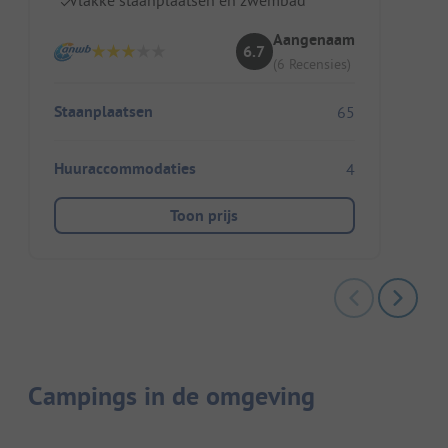
Aangenaam
6.7
(6 Recensies)
Staanplaatsen
65
Huuraccommodaties
4
Toon prijs
Campings in de omgeving