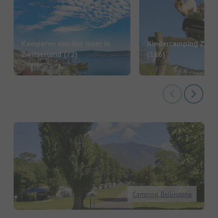
Kamperen aan het meer in
Kindercamping Zwits
Zwitserland
(72)
(116)
Camping Bellinzona