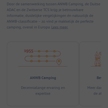
Door de samenwerking tussen ANWB Camping, de Duitse
ADAC en de Zwitserse TCS krijg je betrouwbare
informatie, duidelijke vergelijkingen én natuurlijk de
ANWB-classificatie – zo vind je makkelijk de perfecte
camping, overal in Europa.
Lees meer.
ANWB Camping
Bewez
Decennialange ervaring en
Meer dan 15
expertise
de afge