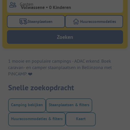
Gasten
Staanplaatsen
Huuraccommodaties
Gebruik de filterknop staanplaatsen om te zoeken na
Gebruik de filterk
Zoeken
1 mooie en populaire campings - ADAC erkend. Boek
caravan- en camper staanplaatsen in Bellinzona met
PiNCAMP. ❤️️
Snelle zoekopdracht
Camping bekijken
Staanplaatsen & filters
Huuraccommodaties & filters
Kaart