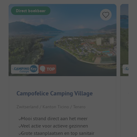
Direct boekbaar
Campofelice Camping Village
Cam
Zwitserland / Kanton Ticino / Tenero
Ital
Mooi strand direct aan het meer
D
Veel actie voor actieve gezinnen
G
Grote staanplaatsen en top sanitair
I