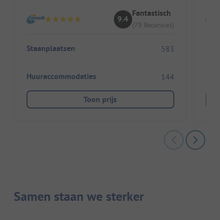
Fantastisch
9.4
(79 Recensies)
Staanplaatsen
Sta
583
Huuraccommodaties
Huu
144
Toon prijs
Samen staan we sterker