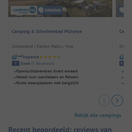
Camping & Schwimmbad Mühleye
Campi
Zwitserland / Kanton Wallis / Visp
Zwitse
Inspectie
I
Goed
(
5
Recensies
)
E
7
8.7
Openluchtzwembad direct ernaast
Eig
Ideaal voor wandelaars en fietsers
Idea
Grote staanplaatsen met bergzicht
Grot
Bekijk alle campings
Recent beoordeeld: reviews van