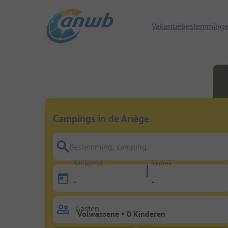
Vakantiebestemming
Campings in de Ariège
Bestemming, camping
Aankomst
Vertrek
-
-
Gasten