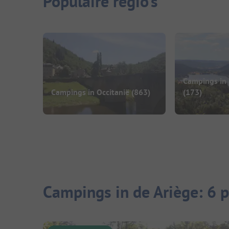
Populaire regio's
Campings in 
Campings in Occitanië
(863)
(173)
Campings in de Ariège: 6 