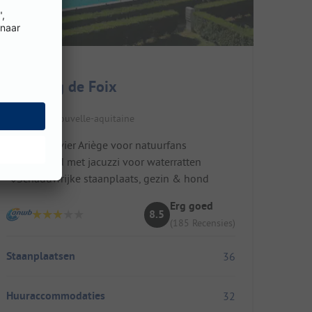
Camping de Foix
Frankrijk / Nouvelle-aquitaine
Aan de rivier Ariège voor natuurfans
Zwembad met jacuzzi voor waterratten
Schaduwrijke staanplaats, gezin & hond
Erg goed
8.5
(185 Recensies)
Staanplaatsen
36
Huuraccommodaties
32