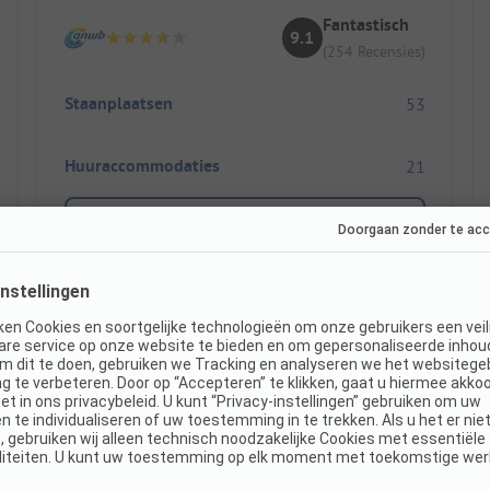
Fantastisch
9.1
(254 Recensies)
Staanplaatsen
53
Huuraccommodaties
21
Toon prijs
Direct boekbaar