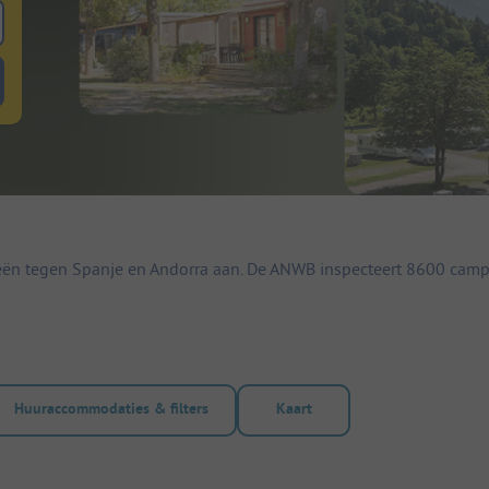
 zoeken naar staanplaatsen
lterknop huuraccommodaties om te zoeken naar huuraccommodaties
eën tegen Spanje en Andorra aan. De ANWB inspecteert 8600 camp
Huuraccommodaties & filters
Kaart