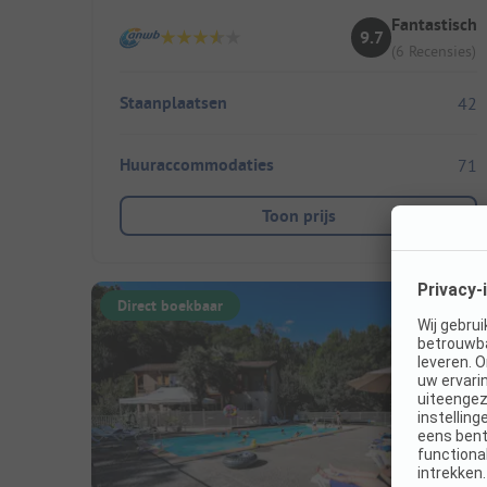
Fantastisch
9.7
(6 Recensies)
Staanplaatsen
42
Huuraccommodaties
71
Toon prijs
Direct boekbaar