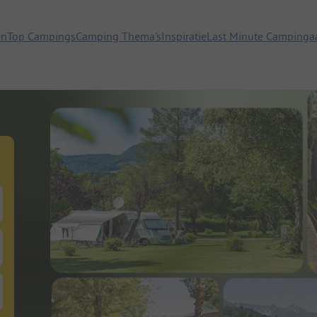
en
Top Campings
Camping Thema's
Inspiratie
Last Minute Campinga