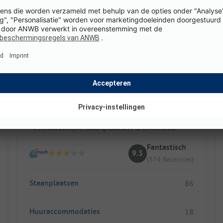
Camping Le Haut Salat
Frankrijk / Occitanië
Bergen & rivier voor natuurliefhebbers
Rustige oase voor ontspannen gezinnen
Schaduwrijke staanplaatsen & zwembad
Fantastisch
9.3
(374 Recensies)
Staanplaatsen
86
Huuraccommodaties
18