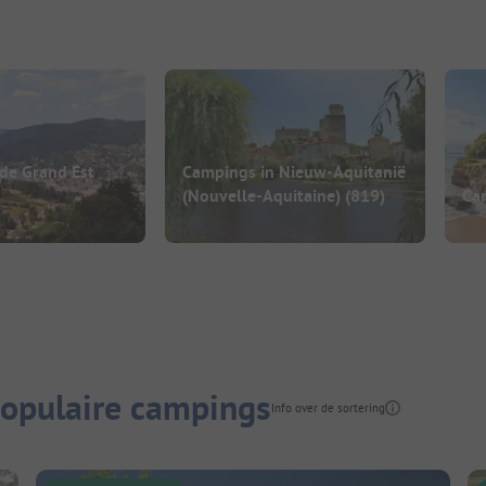
de Grand Est
Campings in Nieuw-Aquitanië
(Nouvelle-Aquitaine)
(819)
Cam
populaire campings
Info over de sortering