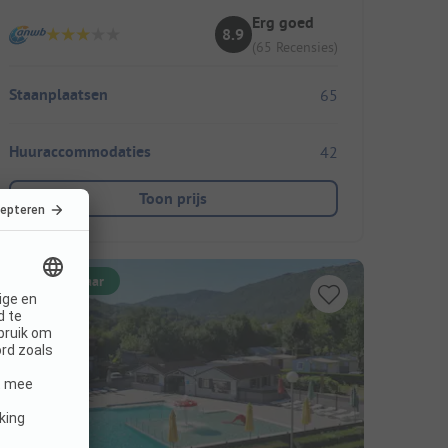
Erg goed
8.9
(65 Recensies)
Staanplaatsen
65
Huuraccommodaties
42
Toon prijs
Direct boekbaar