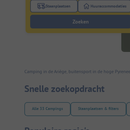
Staanplaatsen
Huuraccommodaties
Gebruik de filterknop staanplaatsen om te
Gebruik de fi
Zoeken
Camping in de Ariège, buitensport in de hoge Pyrene
Snelle zoekopdracht
Alle 33 Campings
Staanplaatsen & filters