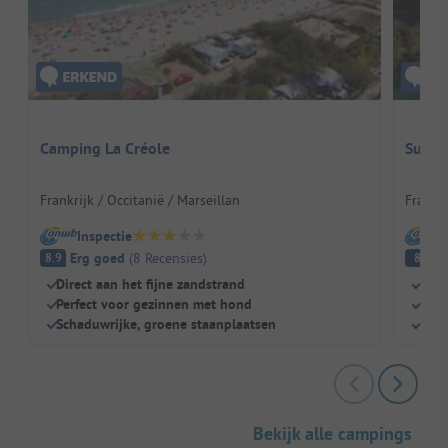
Camping La Créole
Sunêli
Frankrijk / Occitanië / Marseillan
Frankri
Inspectie
I
Erg goed
(
8
Recensies
)
E
8.9
8
Direct aan het fijne zandstrand
Schi
Perfect voor gezinnen met hond
Idea
Schaduwrijke, groene staanplaatsen
Zwem
Bekijk alle campings