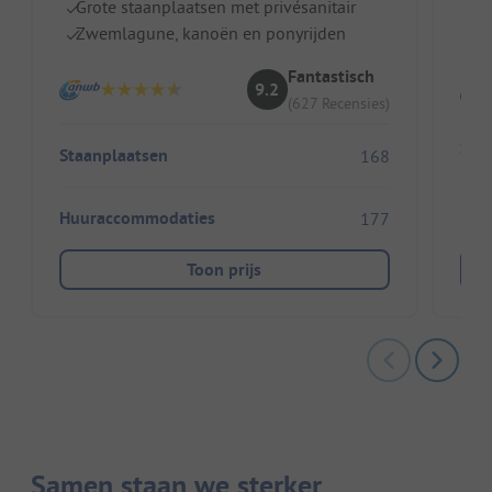
Grote staanplaatsen met privésanitair
Ki
Zwemlagune, kanoën en ponyrijden
Id
Fantastisch
9.2
(627 Recensies)
Sta
Staanplaatsen
168
Huu
Huuraccommodaties
177
Toon prijs
Samen staan we sterker