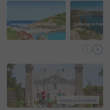
Campings in Zuid-Frankrijk
Campings in Frankrij
aan zee
(117)
(242)
Camping La Garangeoire