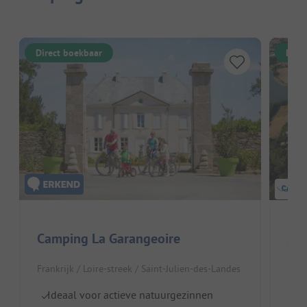
Direct boekbaar
Dire
Camping La Garangeoire
Cam
Frankrijk / Loire-streek / Saint-Julien-des-Landes
Fran
Ideaal voor actieve natuurgezinnen
G