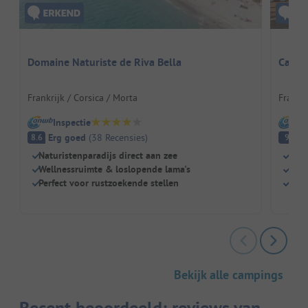
Domaine Naturiste de Riva Bella
Campi
Frankrijk / Corsica / Morta
Frankri
Inspectie
I
Erg goed
(
38
Recensies
)
Fa
8.6
9
Naturistenparadijs direct aan zee
Zwe
Wellnessruimte & loslopende lama's
Kind
Perfect voor rustzoekende stellen
Rest
Bekijk alle campings