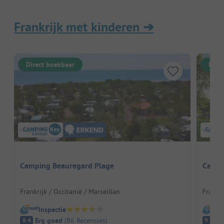
Frankrijk met kinderen
➔
Direct boekbaar
Dire
Camping Beauregard Plage
Campi
Frankrijk / Occitanië / Marseillan
Frankr
Inspectie
I
Erg goed
(
86
Recensies
)
Fa
8.4
9.2