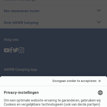
Een stacaravan huren
Over ANWB Camping
Volg ons
ANWB Camping App
nu gratis gebruiken