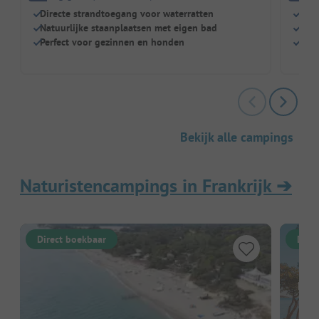
Directe strandtoegang voor waterratten
Zwem
Natuurlijke staanplaatsen met eigen bad
Perf
Perfect voor gezinnen en honden
Grot
Bekijk alle campings
Naturistencampings in Frankrijk
➔
Direct boekbaar
Dire
Hier