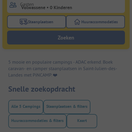
Gasten
Staanplaatsen
Huuraccommodaties
Gebruik de filterknop staanplaatsen om te zoeken na
Gebruik de filterk
Zoeken
5 mooie en populaire campings - ADAC erkend. Boek
caravan- en camper staanplaatsen in Saint-Julien-des-
Landes met PiNCAMP. ❤️️
Snelle zoekopdracht
Alle 5 Campings
Staanplaatsen & filters
Huuraccommodaties & filters
Kaart