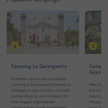
Camping La Garangeoire
Camping
Guyonni
Kamperen op een heus landgoed:
Camping la Garangeoire Camping la
Waar de Ve
Garangeoire ligt rond een charmant,
Kilometersl
oud landhuis op een landgoed. De
Saint-Julie
door heggen afgebakende
Village de 
staanplaatsen liggen grotendeels
maar 10 min