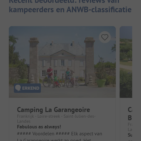
Recent beoordeeld: reviews van
kampeerders en ANWB-classificatie
Camping La Garangeoire
Camp
Frankrijk - Loire-streek - Saint-Julien-des-
Bret
Landes
Frankri
Fabulous as always!
Lande
##### Voordelen ##### Elk aspect van
Super
La Garangeoire werkt zo goed. Het