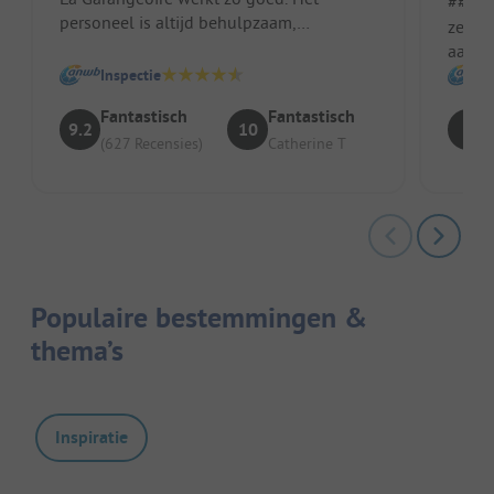
##### Voo
personeel is altijd behulpzaam,
zeer 
vriendelijk en positief en de eigenaren
aange
zijn ...
Locat
Inspectie
heel s
Fantastisch
Fantastisch
9.2
10
8
(627 Recensies)
Catherine T
Populaire bestemmingen &
thema’s
Inspiratie