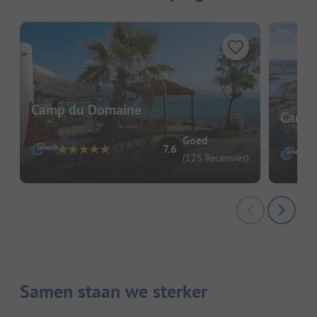
Camp du Domaine
Campi
Goed
7.6
(125 Recensies)
Samen staan we sterker