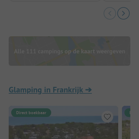
Alle 111 campings op de kaart weergeven
Glamping in Frankrijk
➔
Direct boekbaar
Dire