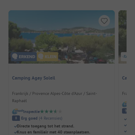
Camping Agay Soleil
Campi
Frankrijk / Provence Alpes-Côte d'Azur / Saint-
Frankri
Raphaël
I
Fa
9
Inspectie
Erg goed
(
4
Recensies
)
8
Lekk
Vier
Directe toegang tot het strand.
Eige
Knus en familiair met 40 staanplaatsen.