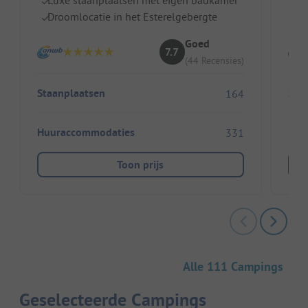
Droomlocatie in het Esterelgebergte
Ei
Goed
7.7
(44 Recensies)
Staanplaatsen
Sta
164
Huuraccommodaties
Huu
331
Toon prijs
Alle 111 Campings
Geselecteerde Campings