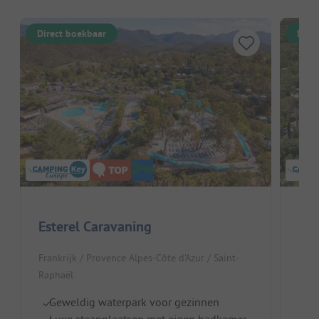
Direct boekbaar
Dire
Esterel Caravaning
Dom
Frankrijk / Provence Alpes-Côte d'Azur / Saint-
Fran
Raphaël
Roqu
Geweldig waterpark voor gezinnen
I
Luxe staanplaatsen met eigen badkamer
G