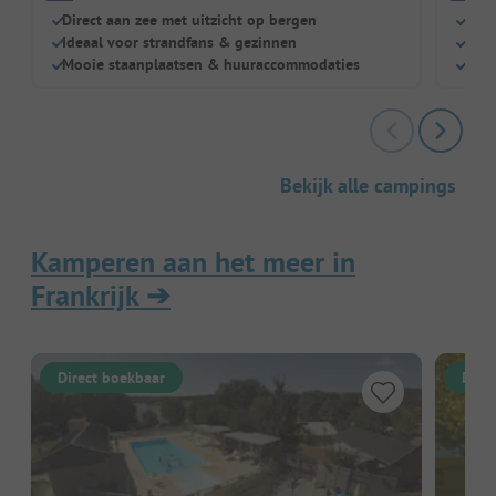
Direct aan zee met uitzicht op bergen
Scha
Ideaal voor strandfans & gezinnen
Idea
Mooie staanplaatsen & huuraccommodaties
Eige
Bekijk alle campings
Kamperen aan het meer in
Frankrijk
➔
Direct boekbaar
Dire