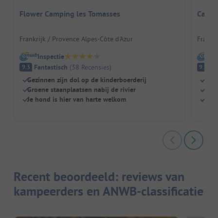
Flower Camping les Tomasses
Campa
Frankrijk / Provence Alpes-Côte d'Azur
Frankri
Inspectie
I
Fantastisch
(
38
Recensies
)
Fa
9.3
9.1
Gezinnen zijn dol op de kinderboerderij
Uitz
Groene staanplaatsen nabij de rivier
Idea
Je hond is hier van harte welkom
Rust
Recent beoordeeld: reviews van
kampeerders en ANWB-classificatie