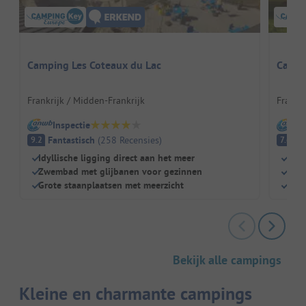
Camping Les Coteaux du Lac
Campi
Frankrijk / Midden-Frankrijk
Frankr
Inspectie
I
Fantastisch
(
258
Recensies
)
G
9.2
7.6
Idyllische ligging direct aan het meer
Idea
Zwembad met glijbanen voor gezinnen
Dire
Grote staanplaatsen met meerzicht
Grot
Bekijk alle campings
Kleine en charmante campings