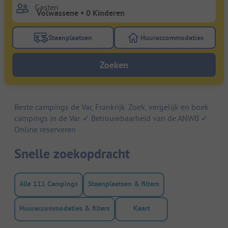
Gasten
Staanplaatsen
Huuraccommodaties
Gebruik de filterknop staanplaatsen om te zoeken na
Gebruik de filterk
Zoeken
Beste campings de Var, Frankrijk. Zoek, vergelijk en boek
campings in de Var. ✓ Betrouwbaarheid van de ANWB ✓
Online reserveren
Snelle zoekopdracht
Alle 111 Campings
Staanplaatsen & filters
Huuraccommodaties & filters
Kaart