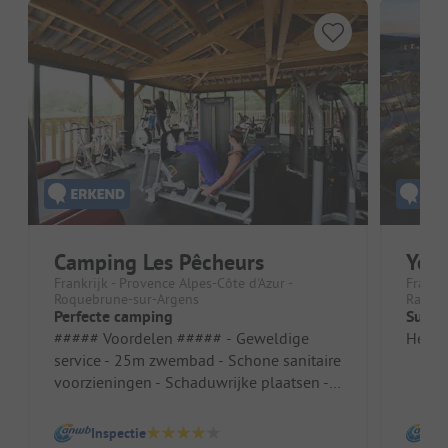
Camping Les Pêcheurs
Yell
Frankrijk - Provence Alpes-Côte d'Azur -
Frankri
Roquebrune-sur-Argens
Ramatu
Perfecte camping
Super
##### Voordelen ##### - Geweldige
Het he
service - 25m zwembad - Schone sanitaire
voorzieningen - Schaduwrijke plaatsen -
Inclusief kanovaren Staanplaats/H...
Inspectie