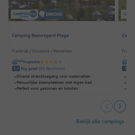
Camping Beauregard Plage
Castel
Frankrijk / Occitanië / Marseillan
Frankri
Inspectie
I
Erg goed
(
86
Recensies
)
E
8.4
8
Directe strandtoegang voor waterratten
Zwe
Natuurlijke staanplaatsen met eigen bad
Veel
Perfect voor gezinnen en honden
Grot
Bekijk alle campings