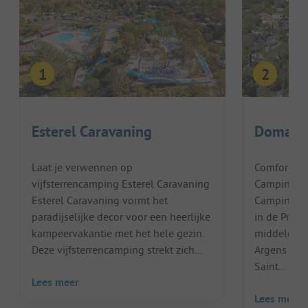
Esterel Caravaning
Domaine
Laat je verwennen op
Comfortabe
vijfsterrencamping Esterel Caravaning
Camping Do
Esterel Caravaning vormt het
Camping Do
paradijselijke decor voor een heerlijke
in de Prove
kampeervakantie met het hele gezin.
middeleeuw
Deze vijfsterrencamping strekt zich...
Argens en 
Saint...
Lees meer
Lees meer