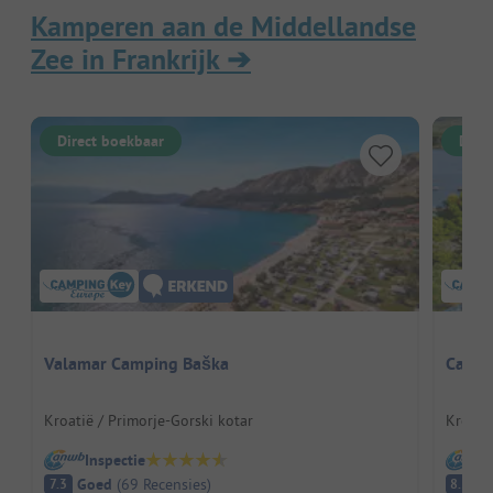
Kamperen aan de Middellandse
Zee in Frankrijk
➔
Direct boekbaar
Dire
Valamar Camping Baška
Camp 
Kroatië / Primorje-Gorski kotar
Kroatië
Inspectie
I
Goed
(
69
Recensies
)
E
7.3
8.5