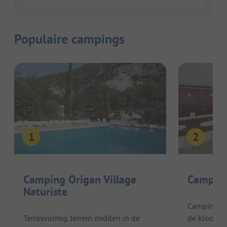
Populaire campings
Camping Origan Village
Camping
Naturiste
Camping Lo
Terrasvormig terrein midden in de
de kloof v