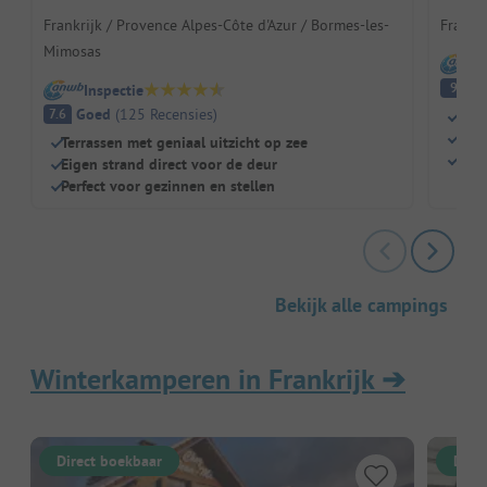
Frankrijk / Provence Alpes-Côte d'Azur / Bormes-les-
Frankri
Mimosas
I
Fa
9
Inspectie
Goed
(
125
Recensies
)
7.6
Dich
Zwe
Terrassen met geniaal uitzicht op zee
Kind
Eigen strand direct voor de deur
Perfect voor gezinnen en stellen
Bekijk alle campings
Winterkamperen in Frankrijk
➔
Direct boekbaar
Dire