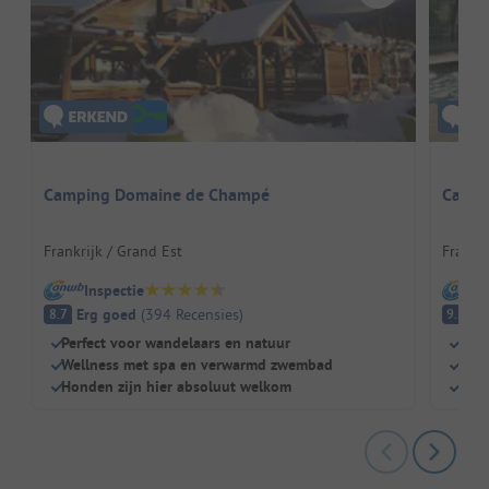
Camping Domaine de Champé
Campi
Frankrijk / Grand Est
Frankr
Inspectie
I
Erg goed
(
394
Recensies
)
Fa
8.7
9.1
Perfect voor wandelaars en natuur
Berg
Wellness met spa en verwarmd zwembad
Ver
Honden zijn hier absoluut welkom
Idea