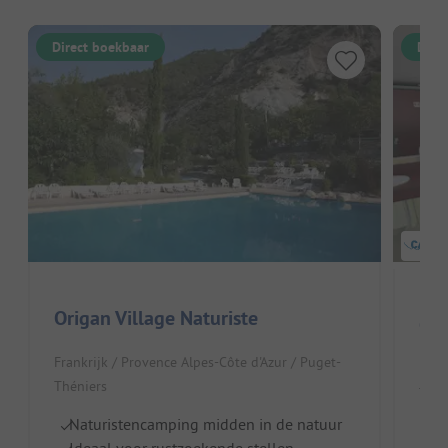
Direct boekbaar
Dire
Origan Village Naturiste
Ca
Frankrijk / Provence Alpes-Côte d'Azur / Puget-
Fran
Théniers
Thén
Naturistencamping midden in de natuur
Ru
Ideaal voor rustzoekende stellen