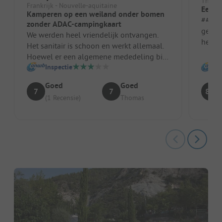
Thénie
Frankrijk - Nouvelle-aquitaine
Een b
Kamperen op een weiland onder bomen
##### 
zonder ADAC-campingkaart
gemak
We werden heel vriendelijk ontvangen.
het z
Het sanitair is schoon en werkt allemaal.
restau
Hoewel er een algemene mededeling bij
person
de receptie stond, werd onze AD...
Inspectie
Goed
Goed
7
7
8.8
(1 Recensie)
Thomas