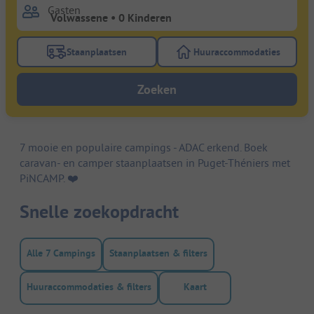
Gasten
Staanplaatsen
Huuraccommodaties
Gebruik de filterknop staanplaatsen om te zoeken na
Gebruik de filterk
Zoeken
7 mooie en populaire campings - ADAC erkend. Boek
caravan- en camper staanplaatsen in Puget-Théniers met
PiNCAMP. ❤️️
Snelle zoekopdracht
Alle 7 Campings
Staanplaatsen & filters
Huuraccommodaties & filters
Kaart