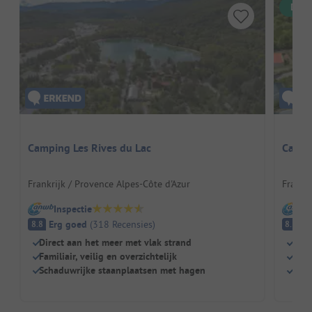
Dire
Camping Les Rives du Lac
Campin
Frankrijk / Provence Alpes-Côte d'Azur
Frankri
Inspectie
I
Erg goed
(
318
Recensies
)
E
8.8
8.5
Direct aan het meer met vlak strand
Zwe
Familiair, veilig en overzichtelijk
Kind
Schaduwrijke staanplaatsen met hagen
Rest