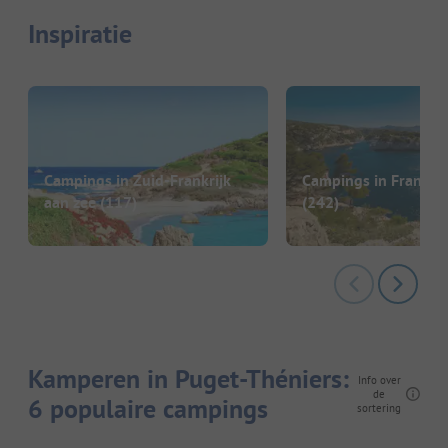
Inspiratie
Campings in Zuid-Frankrijk
Campings in Frankrij
aan zee
(117)
(242)
Kamperen in Puget-Théniers:
Info over
de
6 populaire campings
sortering