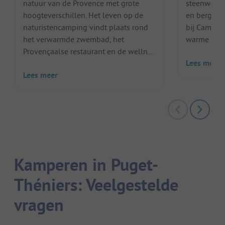
natuur van de Provence met grote
steenworp 
hoogteverschillen. Het leven op de
en bergen,
naturistencamping vindt plaats rond
bij Campin
het verwarmde zwembad, het
warme en vr
Provençaalse restaurant en de welln...
Lees meer
Lees meer
Kamperen in Puget-
Théniers: Veelgestelde
vragen