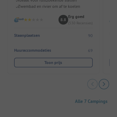
P
Zwembad en rivier om af te koelen
Gr
Erg goed
8.8
(530 Recensies)
Sta
Staanplaatsen
90
Huu
Huuraccommodaties
69
Toon prijs
Alle 7 Campings