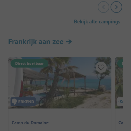
Bekijk alle campings
Frankrijk aan zee
➔
Direct boekbaar
Dire
Camp du Domaine
Campi