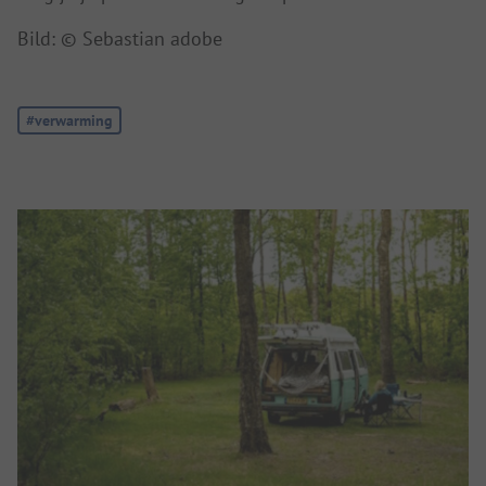
Bild: © Sebastian adobe
Tag:
#verwarming