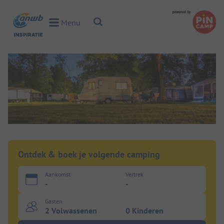
Toggle Search
Menu
Toggle Menu
Ontdek & boek je volgende camping
Aankomst
Vertrek
-
-
Gasten
2 Volwassenen
0 Kinderen