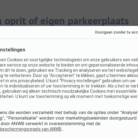
oprit of eigen parkeerplaats
voor de deur? Zelfs dan gelden er regels. Vaak is dit
f de openbare weg zichtbaar is en mensen zich er
rschillen de regels per gemeente, dus kijk dit altijd
. In het centrum van Amsterdam gelden bijvoorbeeld
r meestal niet lang
k?
s hebben voor het parkeren van campers in
 deze voertuigen voor andere bezoekers of bewoners
k aan parkeerplaatsen ontstaan als iedereen in de