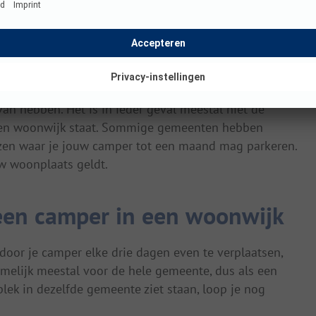
ert. Veel mensen vinden dat geparkeerde campers het
emmeren. Hoe dan ook willen bijna alle gemeenten niet
nwijk parkeert.
, want gelukkig is het vaak wel mogelijk om een
oorbeeld wanneer je jouw camper meerdere keren per
van hebben. Het is in ieder geval meestal niet de
 een woonwijk staat. Sommige gemeenten hebben
en waar je jouw camper tot een maand mag parkeren.
uw woonplaats geldt.
een camper in een woonwijk
door je camper elke drie dagen even te verplaatsen,
amelijk meestal voor de hele gemeente, dus als een
ek in dezelfde gemeente ziet staan, loop je nog