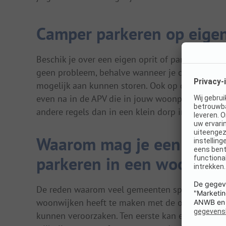
Camper parkeren op eigen 
Beschik je over een eigen oprit of parkeerplaats 
geen probleem, behalve wanneer je camper vana
mogelijk aan kunnen storen. Ook op dit gebied ve
even na in de APV die in jouw woonplaats geldt
andere regels dan in een klein dorp in Friesland.
Waarom mag je een campe
parkeren in een woonwij
De reden waarom veel gemeenten speciale regel
woonwijken heeft te maken met de overlast die
kunnen veroorzaken. Ten eerste kan er een gebre