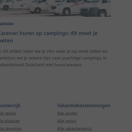
ARAVAN
Caravan huren op campings: dit moet je
weten
n dit artikel laten we je zien waar je op moet letten en
ertellen we je enkele tips voor prachtige campings in
akantieland Duitsland met huurcaravans.
ostenrijk
Vakantiebestemmingen
le regio's
Alle landen
lle plaatsen
Alle regio's
lle campings
Alle vakantieregio's