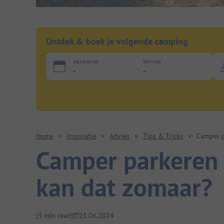
Ontdek & boek je volgende camping
Aankomst
Vertrek
-
-
Home
»
Inspiratie
»
Advies
»
Tips & Tricks
»
Camper p
Camper parkeren 
kan dat zomaar?
(3 min read)
21.06.2024