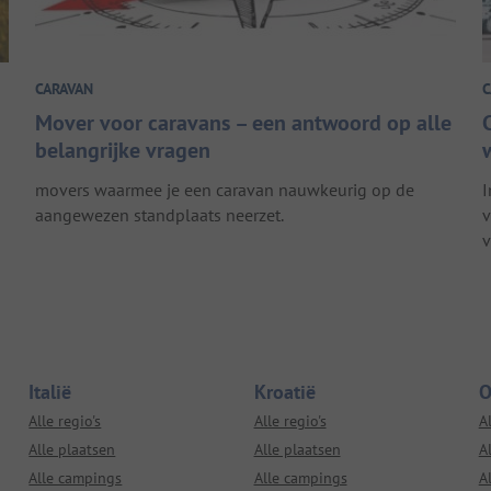
CARAVAN
C
Mover voor caravans – een antwoord op alle
belangrijke vragen
movers waarmee je een caravan nauwkeurig op de
I
aangewezen standplaats neerzet.
v
v
Italië
Kroatië
O
Alle regio's
Alle regio's
Al
Alle plaatsen
Alle plaatsen
A
Alle campings
Alle campings
A