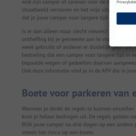
wijk zijn camper of caravan voor de deur parke
straatbeeld verstoren en het vrije uitzicht bel
dat je jouw camper voor langere tijd in een woo
Is er dan alleen maar slecht nieuws? Zeker niet
ontheffing bij je gemeente aan te vragen. Bijv
week gebruikt of anderen er duidelijk geen last 
bedoeling dat een camper voor langere tijd in
bepaalde wegen of gedeelten daarvan aangewez
Ook deze informatie vind je in de APV die in jo
Boete voor parkeren van 
Wanneer je denkt de regels te kunnen omzeilen 
kom je helaas bedrogen uit. De regels gelden n
BOA jouw camper na drie dagen op een andere pl
steeds het risico op een boete.