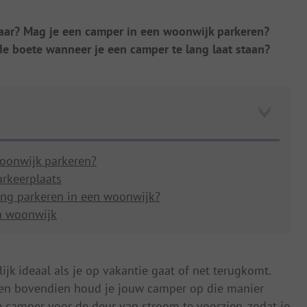
aar? Mag je een camper in een woonwijk parkeren?
de boete wanneer je een camper te lang laat staan?
woonwijk parkeren?
arkeerplaats
ng parkeren in een woonwijk?
n woonwijk
ijk ideaal als je op vakantie gaat of net terugkomt.
n en bovendien houd je jouw camper op die manier
 camper voor de deur van stroom te voorzien, zodat je