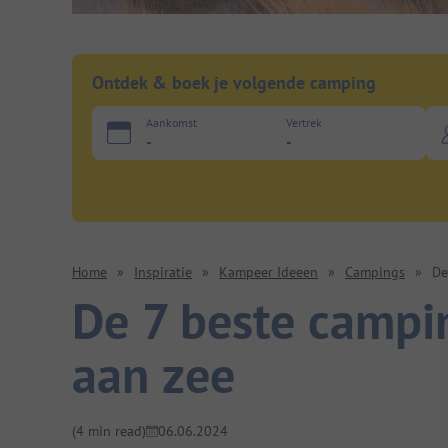
Ontdek & boek je volgende camping
Aankomst
Vertrek
-
-
Home
»
Inspiratie
»
Kampeer Ideeen
»
Campings
»
De
De 7 beste campi
aan zee
(4 min read)
06.06.2024