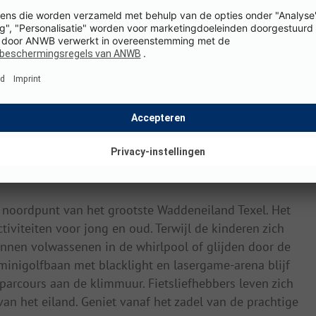
e noordpunt van het grootste Waddeneiland Texel. Het
tiviteiten voor jong en oud. Terwijl de kinderen zich
nnen volwassenen in de whirlpool of glijden door de
 minigolfbaan met blacklight en lasergame-arena blijf
arcours aan de klimmuur. Fietsliefhebbers leven zich
an het eiland. Geniet vanaf het zadel van de prachtige