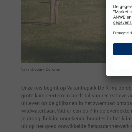
Vakantiepark De Krim
Onze reis begint op Vakantiepark De Krim, op d
grote kampeerterrein biedt tal van recreatieve ac
uitleven op de glijbanen in het zwembad ontspa
wildwaterbaan. Valt er een bui? In de overdekte
je droog. Beklim ongekende hoogtes in het klimp
uit op het goed ontwikkelde fietspadennetwerk v