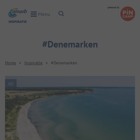
Toggle Search
Menu
Toggle Menu
#Denemarken
Home
»
Inspiratie
»
#Denemarken
AD