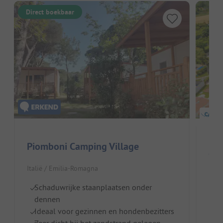
Direct boekbaar
Piomboni Camping Village
Cam
Italië / Emilia-Romagna
Za
Schaduwrijke staanplaatsen onder
To
dennen
S
Ideaal voor gezinnen en hondenbezitters