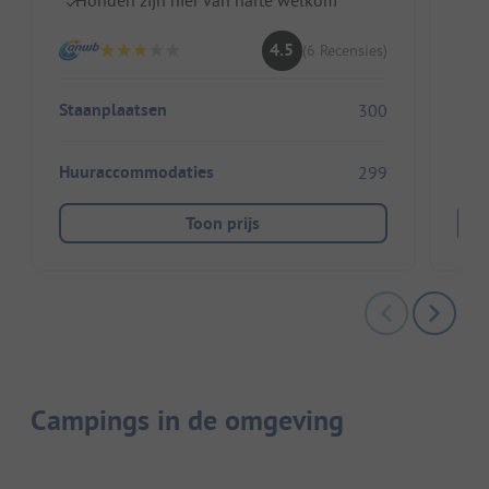
I
4.5
(6 Recensies)
Staanplaatsen
300
Huu
Huuraccommodaties
299
Toon prijs
Campings in de omgeving