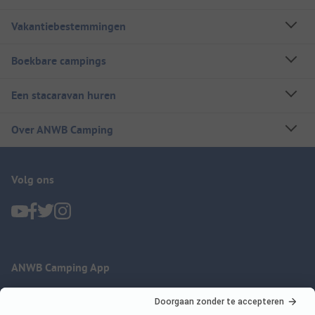
Vakantiebestemmingen
Boekbare campings
Een stacaravan huren
Over ANWB Camping
Volg ons
ANWB Camping App
nu gratis gebruiken