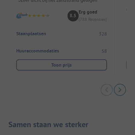
Zeer dicht bij het zandstrand gelegen
Erg goed
8.5
(788 Recensies)
Sta
Staanplaatsen
328
Huu
Huuraccommodaties
58
Toon prijs
Samen staan we sterker