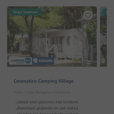
Direct boekbaar
Dire
Cesenatico Camping Village
Pin
Italië / Emilia-Romagna / Cesenatico
Ital
Ideaal voor gezinnen met kinderen
A
Zwembad, glijbanen en zee vlakbij
Z
Honden zijn hier van harte welkom