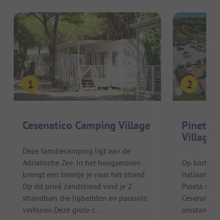
Cesenatico Camping Village
Pineta 
Village
Deze familiecamping ligt aan de
Adriatische Zee. In het hoogseizoen
Op korte l
brengt een treintje je naar het strand.
Italiaanse 
Op dit privé zandstrand vind je 2
Pineta sul 
strandbars die ligbedden en parasols
Cesenatico 
verhuren.Deze grote c...
omstandigh