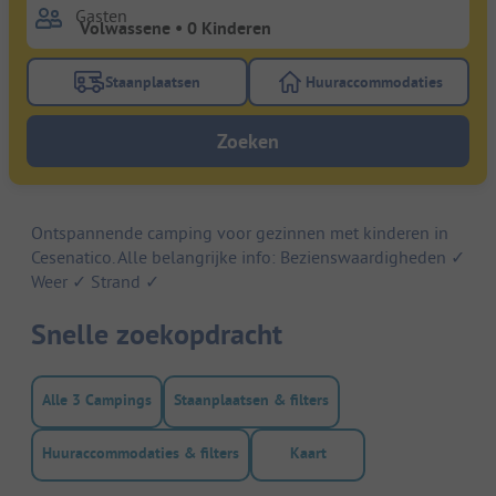
Gasten
Staanplaatsen
Huuraccommodaties
Gebruik de filterknop staanplaatsen om te zoeken na
Gebruik de filterk
Zoeken
Ontspannende camping voor gezinnen met kinderen in
Cesenatico. Alle belangrijke info: Bezienswaardigheden ✓
Weer ✓ Strand ✓
Snelle zoekopdracht
Alle 3 Campings
Staanplaatsen & filters
Huuraccommodaties & filters
Kaart