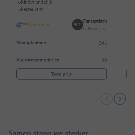
Kindvriendelijk
G
Restaurant
V
V
Fantastisch
9.2
(5 Recensies)
Staanplaatsen
246
Huuraccommodaties
40
Toon prijs
Samen staan we sterker