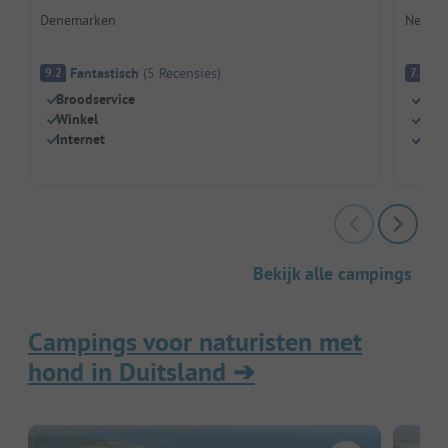
Denemarken
Nederl
Fantastisch
(
5
Recensies
)
G
9.2
7.9
Broodservice
Midd
Winkel
Nat
Internet
Ver
Bekijk alle campings
Campings voor naturisten met
hond in Duitsland
➔