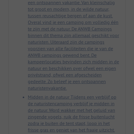
een ontspannen vakantie. Van kleinschalig
tot groot en modern, in de wilde natuur,
tussen reusachtige bergen of aan de kust.
Overal vind je een camping om volledig één
te zijn met de natuur. De ANWB Campings
binnen dit thema zijn allemaal geschikt voor
naturisten. Uiteraard zijn de campings
voorzien van alle faciliteiten die je van de
ANWB campings gewend bent. De
kampeerlocaties bevinden zich midden in de
natuur en beschikken over ofwel een eigen
privéstrand, ofwel een afgescheiden
gedeelte. Zo beleef je een ontspannen
naturistenvakantie.
Midden in de natuur Tijdens een verblijf op
de naturistencamping verblijf je midden in
de natuur. Word wakker met het geluid van
zingende vogels, ruik de frisse buitenlucht
zodra je buiten de tent stapt, loop in het
frisse gras en geniet van het fraaie uitzicht.