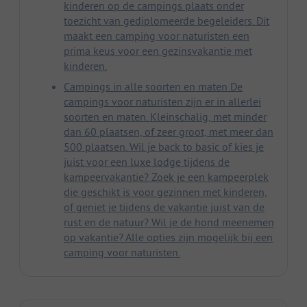
kinderen op de campings plaats onder
toezicht van gediplomeerde begeleiders. Dit
maakt een camping voor naturisten een
prima keus voor een gezinsvakantie met
kinderen.
Campings in alle soorten en maten De
campings voor naturisten zijn er in allerlei
soorten en maten. Kleinschalig, met minder
dan 60 plaatsen, of zeer groot, met meer dan
500 plaatsen. Wil je back to basic of kies je
juist voor een luxe lodge tijdens de
kampeervakantie? Zoek je een kampeerplek
die geschikt is voor gezinnen met kinderen,
of geniet je tijdens de vakantie juist van de
rust en de natuur? Wil je de hond meenemen
op vakantie? Alle opties zijn mogelijk bij een
camping voor naturisten.