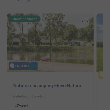
Direct boekbaar
Naturistencamping Flevo Natuur
De
Nederland / Flevoland
Nede
Zwembad