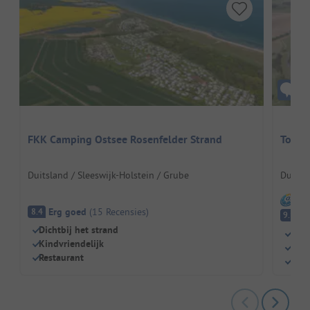
FKK Camping Ostsee Rosenfelder Strand
Touri
Duitsland / Sleeswijk-Holstein / Grube
Duitsl
I
Erg goed
(
15
Recensies
)
8.4
Fa
9.1
Dichtbij het strand
Rust
Kindvriendelijk
Ruim
Restaurant
Ont