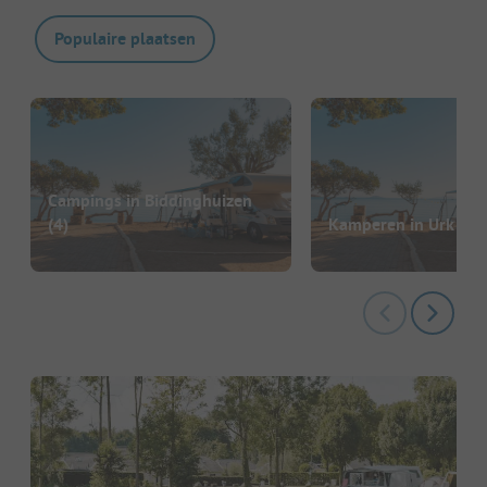
Populaire plaatsen
Campings in Biddinghuizen
(4)
Kamperen in Urk
(1)