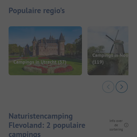
Populaire regio's
Campings in Noord-
Campings in Utrecht
(37)
(119)
Naturistencamping
Info over
Flevoland: 2 populaire
de
sortering
campings