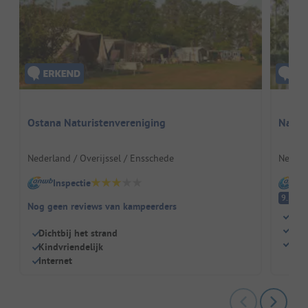
Ostana Naturistenvereniging
Natur
Nederland / Overijssel / Ensschede
Nederl
Inspectie
I
Fa
9.2
Nog geen reviews van kampeerders
Zwe
Kind
Dichtbij het strand
Rest
Kindvriendelijk
Internet