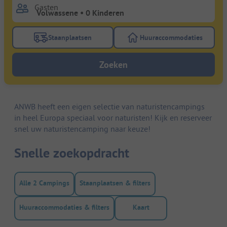
Gasten
Staanplaatsen
Huuraccommodaties
Gebruik de filterknop staanplaatsen om te zoeken na
Gebruik de filterk
Zoeken
ANWB heeft een eigen selectie van naturistencampings
in heel Europa speciaal voor naturisten! Kijk en reserveer
snel uw naturistencamping naar keuze!
Snelle zoekopdracht
Alle 2 Campings
Staanplaatsen & filters
Huuraccommodaties & filters
Kaart