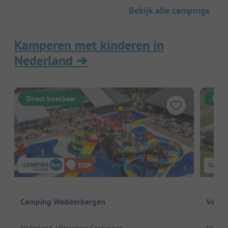
Bekijk alle campings
Kamperen met kinderen in
Nederland
➔
Direct boekbaar
Dire
Camping Wedderbergen
Vakan
Nederland / Provincie Groningen
Nederl