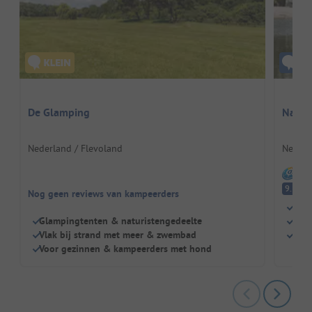
De Glamping
Naturi
Nederland / Flevoland
Nederl
I
Fa
9.3
Nog geen reviews van kampeerders
Dich
Glampingtenten & naturistengedeelte
Zwe
Vlak bij strand met meer & zwembad
Kind
Voor gezinnen & kampeerders met hond