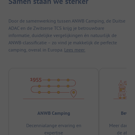
Samen staan we sterker
Door de samenwerking tussen ANWB Camping, de Duitse
ADAC en de Zwitserse TCS krijg je betrouwbare
informatie, duidelijke vergelijkingen én natuurlijk de
ANWB-classificatie – zo vind je makkelijk de perfecte
camping, overal in Europa.
Lees meer.
ANWB Camping
Bewez
Decennialange ervaring en
Meer dan 15
expertise
de afge