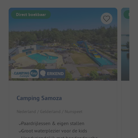
Direct boekbaar
Dire
Camping Samoza
Eur
Nederland / Gelderland / Nunspeet
Nede
Paardrijlessen & eigen stallen
Id
Groot waterplezier voor de kids
D
Hondvriendelijk met hondendouche