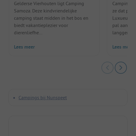
Gelderse Vierhouten ligt Camping
Camping B
Samoza. Deze kindvriendelijke
ze dat perf
camping staat midden in het bos en
Luxueuze l
biedt vakantieplezier voor
pal aan he
dierenliefhe...
langgerek..
Lees meer
Lees meer
Campings bij Nunspeet