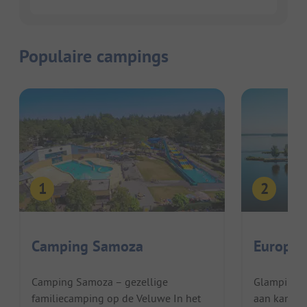
Populaire campings
Camping Samoza
Europar
Camping Samoza – gezellige
GlampingGe
familiecamping op de Veluwe In het
aan kamper