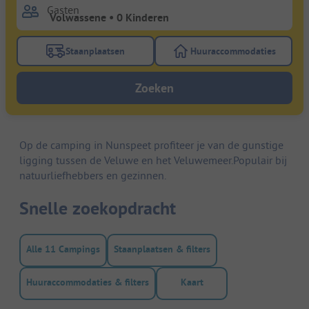
Gasten
Staanplaatsen
Huuraccommodaties
Gebruik de filterknop staanplaatsen om te zoeken na
Gebruik de filterk
Zoeken
Op de camping in Nunspeet profiteer je van de gunstige
ligging tussen de Veluwe en het Veluwemeer.Populair bij
natuurliefhebbers en gezinnen.
Snelle zoekopdracht
Alle 11 Campings
Staanplaatsen & filters
Huuraccommodaties & filters
Kaart