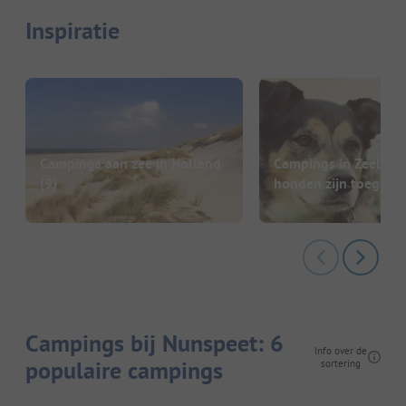
Inspiratie
Campings aan zee in Holland
Campings in Zeeland
(9)
honden zijn toegest
Campings bij Nunspeet: 6
Info over de
populaire campings
sortering