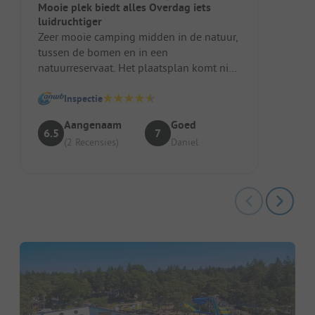
Mooie plek biedt alles Overdag iets
luidruchtiger
Zeer mooie camping midden in de natuur,
tussen de bomen en in een
natuurreservaat. Het plaatsplan komt niet
helemaal overeen met de werkelijkheid,
wa...
Inspectie
Aangenaam
Goed
6.5
7
(2 Recensies)
Daniel