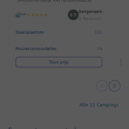
Pe
Aangenaam
6.5
(2 Recensies)
Sta
Staanplaatsen
332
Huu
Huuraccommodaties
74
Toon prijs
Alle 11 Campings