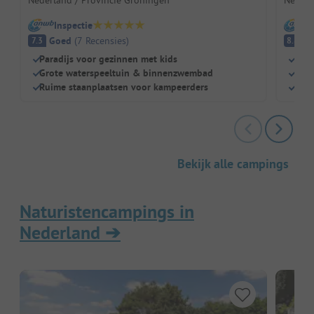
Inspectie
I
Goed
(
7
Recensies
)
E
7.3
8.8
Paradijs voor gezinnen met kids
Binn
Grote waterspeeltuin & binnenzwembad
Cent
Ruime staanplaatsen voor kampeerders
Hon
Bekijk alle campings
Naturistencampings in
Nederland
➔