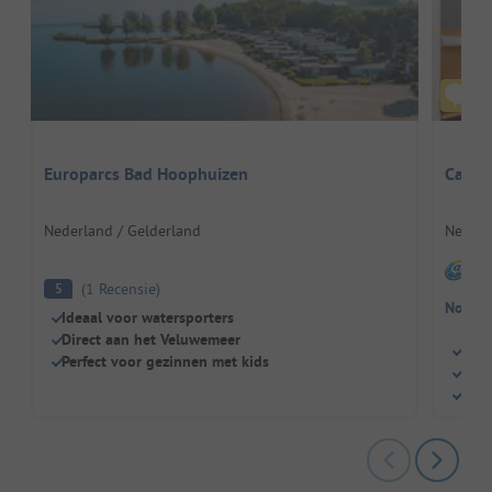
Europarcs Bad Hoophuizen
Campi
Nederland / Gelderland
Nederl
I
(
1
Recensie
)
5
Nog ge
Ideaal voor watersporters
Direct aan het Veluwemeer
Heer
Perfect voor gezinnen met kids
Je h
Fami