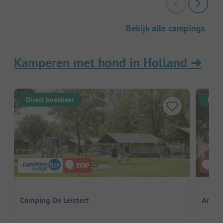
Bekijk alle campings
Kamperen met hond in Holland
➔
Direct boekbaar
Dire
Camping De Leistert
Ardoe