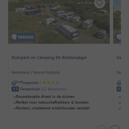
Duinpark en Camping De Robbenjager
Campi
Nederland / Noord-Holland
Nederl
Inspectie
I
Fantastisch
(
32
Recensies
)
E
9.3
8.3
Droomlocatie direct in de duinen
Dire
Perfect voor natuurliefhebbers & honden
Grot
Modern, uitstekend onderhouden sanitair
Gewe