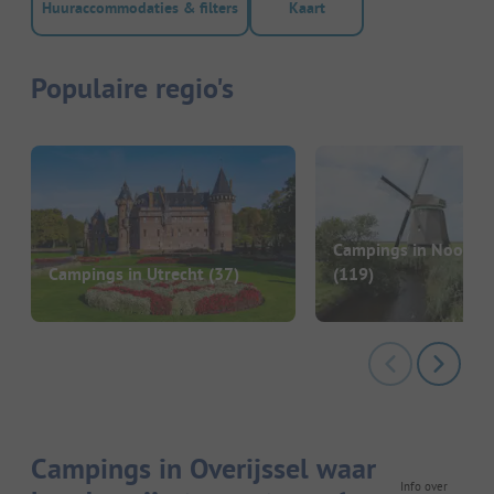
Huuraccommodaties & filters
Kaart
Populaire regio's
Campings in Noord-
Campings in Utrecht
(37)
(119)
Campings in Overijssel waar
Info over