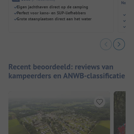
Nog ge
Eigen jachthaven direct op de camping
Perfect voor kano- en SUP-liefhebbers
Rust
Grote staanplaatsen direct aan het water
Spee
Hond
Recent beoordeeld: reviews van
kampeerders en ANWB-classificatie