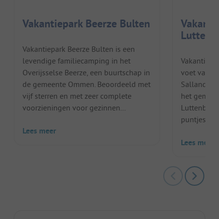
Vakantiepark Beerze Bulten
Vakanti
Luttenb
Vakantiepark Beerze Bulten is een
levendige familiecamping in het
Vakantiepa
Overijsselse Beerze, een buurtschap in
voet van d
de gemeente Ommen. Beoordeeld met
Sallandse H
vijf sterren en met zeer complete
het gemoed
voorzieningen voor gezinnen...
Luttenberg. 
puntjes gere
Lees meer
Lees meer