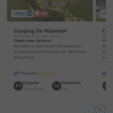
Camping De Molenhof
Cam
Nederland - Overijssel - Reutum
Nederl
Steeds weer opnieuw.
Echt 
We waren er deze zomer met onze zoon
##### Vo
en waren er helemaal weg van. We komen
20 op
graag terug.
julli
even 
Inspectie
Erg goed
Fantastisch
8.3
10
8.3
(26 Recensies)
Sven