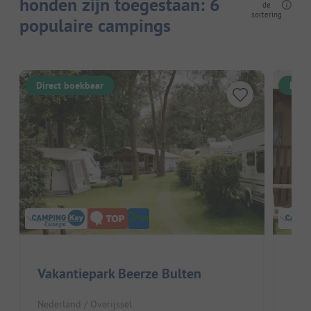
honden zijn toegestaan: 6
de
sortering
populaire campings
Direct boekbaar
Dire
Vakantiepark Beerze Bulten
Cam
Nederland / Overijssel
Nede