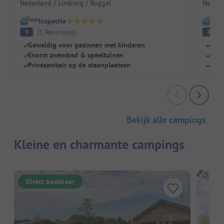
Nederland / Limburg / Roggel
Nederl
Inspectie
I
(
5
Recensies
)
E
4
8
Geweldig voor gezinnen met kinderen
Idea
Enorm zwembad & speeltuinen
Inte
Privésanitair op de staanplaatsen
Priv
Bekijk alle campings
Kleine en charmante campings
Direct boekbaar