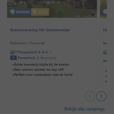
Boerencamping Het Scholtemeijer
Het Bu
Nederland / Overijssel
Nederl
Inspectie
I
Fantastisch
(
8
Recensies
)
9
Nog ge
Echte boerderij-idylle bij de koeien
Zeer schoon sanitair en top wifi
Rust
Perfect voor rustzoekers met de hond
Idea
Geze
Bekijk alle campings