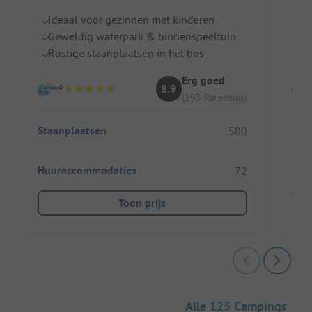
Ideaal voor gezinnen met kinderen
I
Geweldig waterpark & binnenspeeltuin
B
Rustige staanplaatsen in het bos
H
Erg goed
8.9
(293 Recensies)
Staanplaatsen
Sta
500
Huuraccommodaties
Huu
72
Toon prijs
Alle 125 Campings