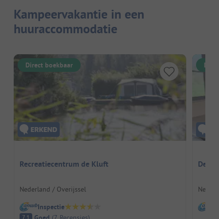
Kampeervakantie in een
huuraccommodatie
Direct boekbaar
Dire
Recreatiecentrum de Kluft
De Re
Nederland / Overijssel
Nederl
Inspectie
I
Goed
(
7
Recensies
)
7.1