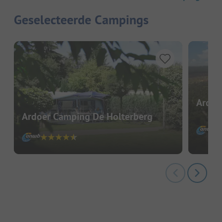
Geselecteerde Campings
Ardoe
Ardoer Camping De Holterberg