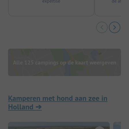
expertise
de afge
Alle 125 campings op de kaart weergeven
Kamperen met hond aan zee in
Holland
➔