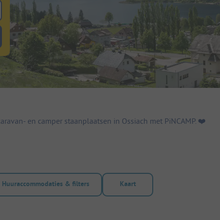
 zoeken naar staanplaatsen
lterknop huuraccommodaties om te zoeken naar huuraccommodaties
aravan- en camper staanplaatsen in Ossiach met PiNCAMP. ❤️️
Huuraccommodaties & filters
Kaart