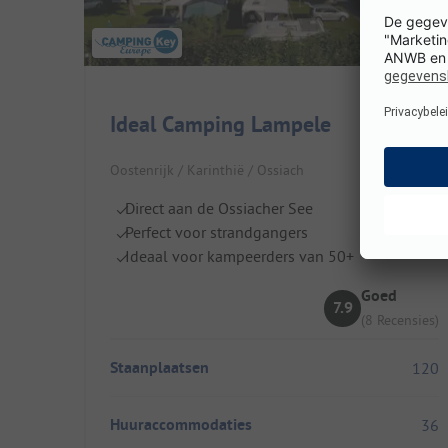
Ideal Camping Lampele
Oostenrijk / Karinthië / Ossiach
Direct aan de Ossiacher See
Perfect voor strandgangers
Ideaal voor kampeerders van 50+
Goed
7.9
(8 Recensies)
Staanplaatsen
120
Huuraccommodaties
36