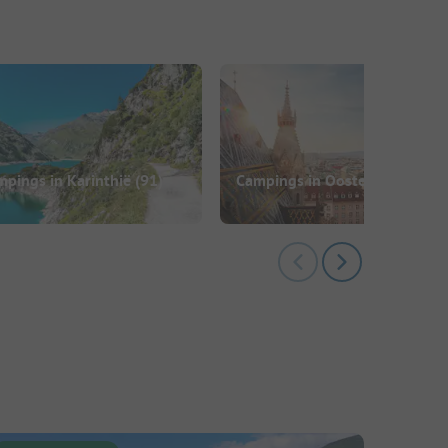
pings in Karinthië
(91)
Campings in Oostenrijk
(387)