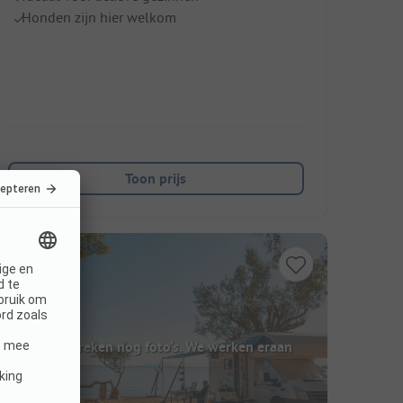
Honden zijn hier welkom
Toon prijs
Hier ontbreken nog foto's. We werken eraan