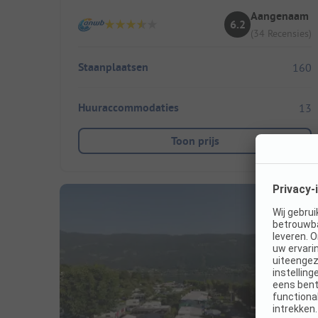
Aangenaam
6.2
(34 Recensies)
Staanplaatsen
160
Huuraccommodaties
13
Toon prijs