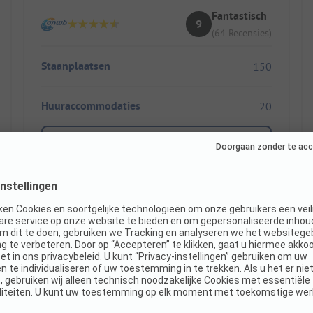
Fantastisch
9
(64 Recensies)
Staanplaatsen
150
Huuraccommodaties
20
Toon prijs