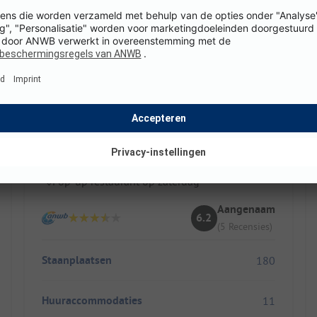
Seecamping Kölbl
Oostenrijk / Karinthië / Ossiach
Eigen baai aan de Ossiacher See
Familievriendelijk en hondvrij
Pop-up restaurant op zaterdag
Aangenaam
6.2
(5 Recensies)
Staanplaatsen
180
Huuraccommodaties
11