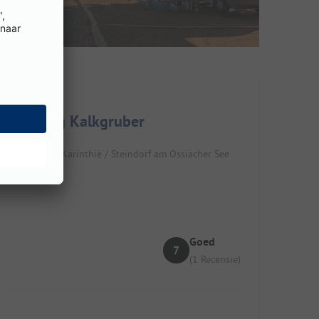
Camping Kalkgruber
Oostenrijk / Karinthië / Steindorf am Ossiacher See
Goed
7
(1 Recensie)