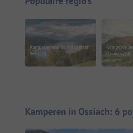
Populaire regio's
Kamperen aan de Millstätter
Kamperen aa
See
(10)
Ossiach
(16)
Kamperen in Ossiach: 6 po