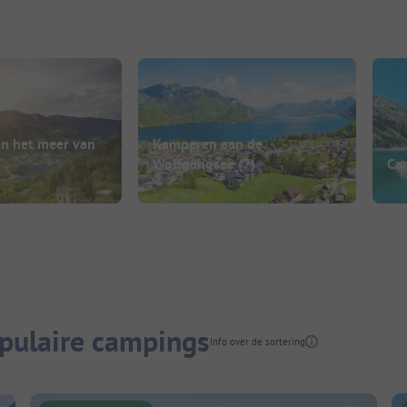
n het meer van
Kamperen aan de
Wolfgangsee
(7)
Cam
pulaire campings
Info over de sortering