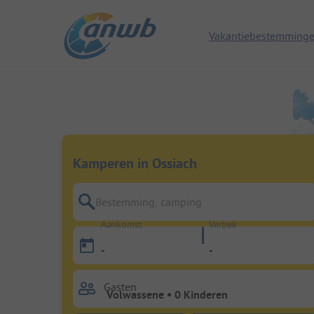
Vakantiebestemming
Kamperen in Ossiach
Bestemming, camping
Aankomst
Vertrek
-
-
Gasten