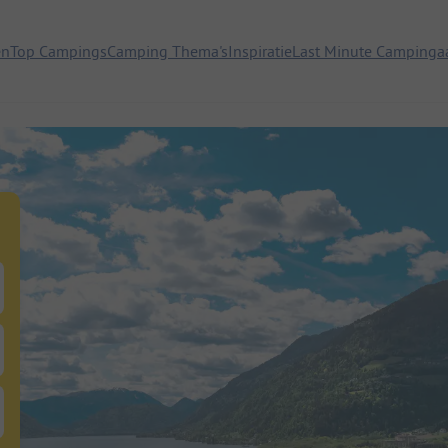
en
Top Campings
Camping Thema's
Inspiratie
Last Minute Campinga