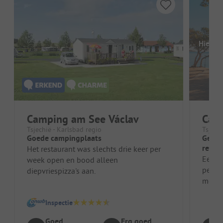
Hier o
Camping am See Václav
Cam
Tsjechië - Karlsbad regio
Tsjech
Goede campingplaats
Gewel
resta
Het restaurant was slechts drie keer per
voorz
Een p
week open en bood alleen
percel
diepvriespizza's aan.
meer m
rustig
Inspectie
Goed
Erg goed