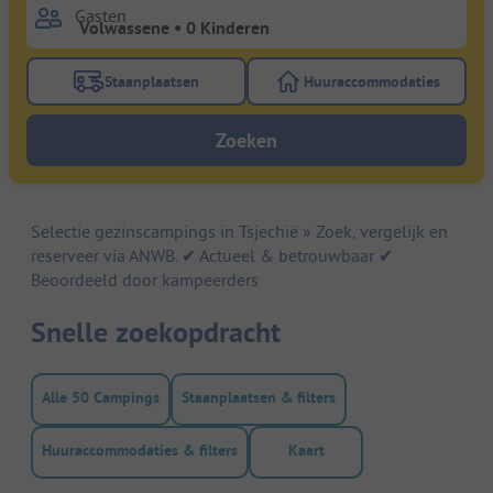
Gasten
Staanplaatsen
Huuraccommodaties
Gebruik de filterknop staanplaatsen om te zoeken na
Gebruik de filterk
Zoeken
Selectie gezinscampings in Tsjechië » Zoek, vergelijk en
reserveer via ANWB. ✔ Actueel & betrouwbaar ✔
Beoordeeld door kampeerders
Snelle zoekopdracht
Alle 50 Campings
Staanplaatsen & filters
Huuraccommodaties & filters
Kaart