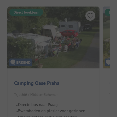
Direct boekbaar
Dire
Camping Oase Praha
Ca
Tsjechië / Midden-Bohemen
Tsje
Directe bus naar Praag
G
Zwembaden en plezier voor gezinnen
Z
Staanplaatsen met eigen sanitair
Ha