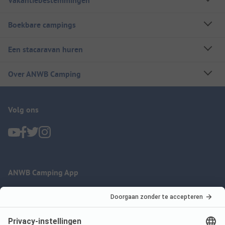
Vakantiebestemmingen
Boekbare campings
Een stacaravan huren
Over ANWB Camping
Volg ons
ANWB Camping App
nu gratis gebruiken