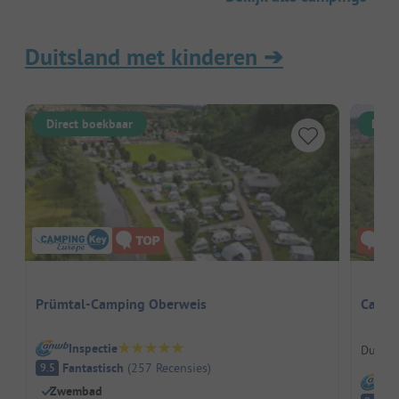
Duitsland met kinderen
➔
Direct boekbaar
Dire
Prümtal-Camping Oberweis
Campi
Inspectie
Duitsl
Fantastisch
(
257
Recensies
)
9.5
I
Zwembad