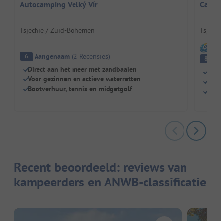
Autocamping Velký Vír
Campi
Tsjechië / Zuid-Bohemen
Tsjechi
I
Aangenaam
(
2
Recensies
)
6
E
8
Direct aan het meer met zandbaaien
Idea
Voor gezinnen en actieve waterratten
Ver
Bootverhuur, tennis en midgetgolf
Perf
Recent beoordeeld: reviews van
kampeerders en ANWB-classificatie