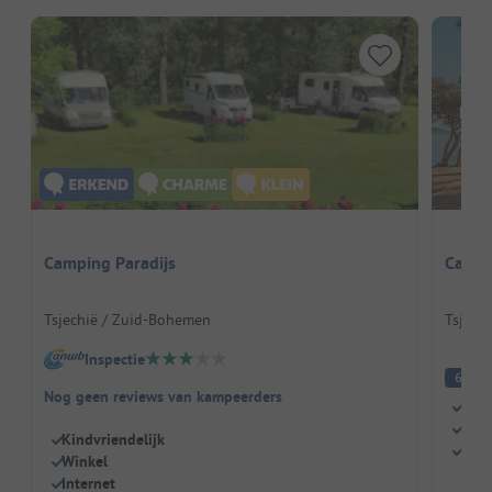
Hier
Camping Paradijs
Campi
Tsjechië / Zuid-Bohemen
Tsjech
Inspectie
A
6
Nog geen reviews van kampeerders
Zwe
Kind
Kindvriendelijk
Rest
Winkel
Internet