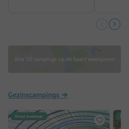
Alle 50 campings op de kaart weergeven
Gezinscampings
➔
Direct boekbaar
Dire