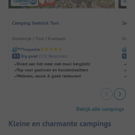
Camping Seeblick Toni
Seeca
Oostenrijk / Tirol / Kramsach
Oostenr
Inspectie
I
Erg goed
(
132
Recensies
)
Fa
8.3
9.4
Direct aan het meer met mooi bergzicht
Gemo
Top voor gezinnen en hondenbezitters
Eig
Wellness, sauna & goed restaurant
Dire
Bekijk alle campings
Kleine en charmante campings