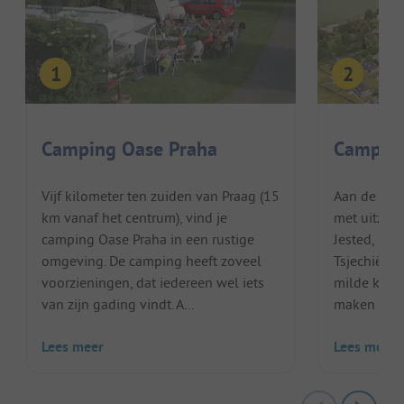
Camping Oase Praha
Campin
Vijf kilometer ten zuiden van Praag (15
Aan de voe
km vanaf het centrum), vind je
met uitzich
camping Oase Praha in een rustige
Jested, lig
omgeving. De camping heeft zoveel
Tsjechië. H
voorzieningen, dat iedereen wel iets
milde klim
van zijn gading vindt. A...
maken deze 
Lees meer
Lees meer