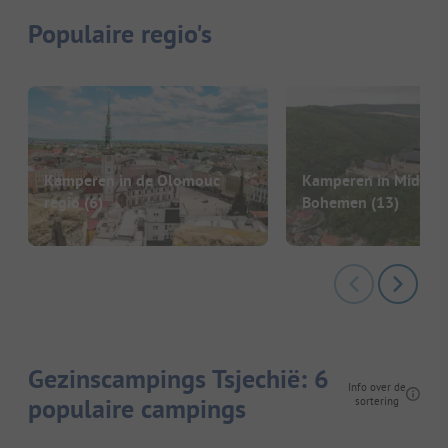
Populaire regio's
Kamperen in de Olomouc
Kamperen in Midden
regio
(6)
Bohemen
(13)
Gezinscampings Tsjechië: 6
Info over de
populaire campings
sortering