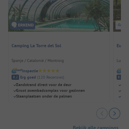
Camping La Torre del Sol
Europ
Spanje / Catalonië / Montroig
Luxemb
Inspectie
I
Erg goed
(
120
Recensies
)
E
8.2
8.4
Zandstrand direct voor de deur
Gewe
Groot zwembadcomplex voor gezinnen
Wand
Staanplaatsen onder de palmen
Ver
Bekijk alle campings