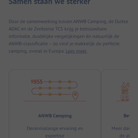
Samen staan we sterker
Door de samenwerking tussen ANWB Camping, de Duitse
ADAC en de Zwitserse TCS krijg je betrouwbare
informatie, duidelijke vergelijkingen én natuurlijk de
ANWB-classificatie – zo vind je makkelijk de perfecte
camping, overal in Europa.
Lees meer.
ANWB Camping
Bewez
Decennialange ervaring en
Meer dan 15
expertise
de afge