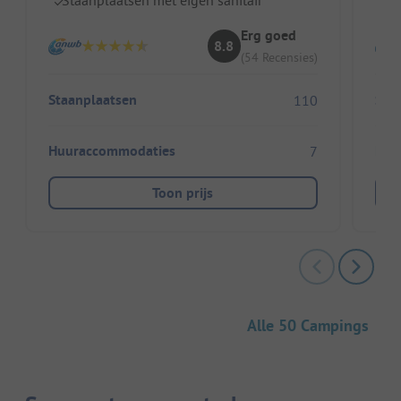
Erg goed
8.8
(54 Recensies)
Staanplaatsen
Sta
110
Huuraccommodaties
Huu
7
Toon prijs
Alle 50 Campings