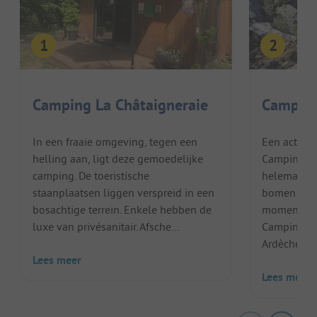
Camping La Châtaigneraie
Camping
In een fraaie omgeving, tegen een
Een actiev
helling aan, ligt deze gemoedelijke
Camping L
camping. De toeristische
helemaal to
staanplaatsen liggen verspreid in een
bomen en b
bosachtige terrein. Enkele hebben de
momenten 
luxe van privésanitair. Afsche...
Camping Lo
Ardèche. Di
Lees meer
Lees meer