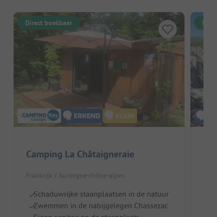
Direct boekbaar
Dire
Camping La Châtaigneraie
Ca
Frankrijk / Auvergne-rhône-alpes
Fran
Schaduwrijke staanplaatsen in de natuur
Di
Zwemmen in de nabijgelegen Chassezac
Z
Eigen sanitair op de staanplaats
Ki