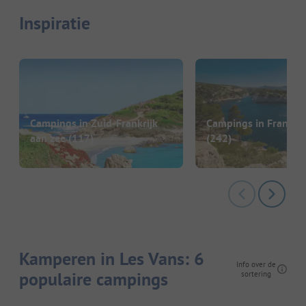
Inspiratie
Campings in Zuid-Frankrijk
Campings in Frankrij
aan zee
(117)
(242)
Kamperen in Les Vans: 6
Info over de
populaire campings
sortering