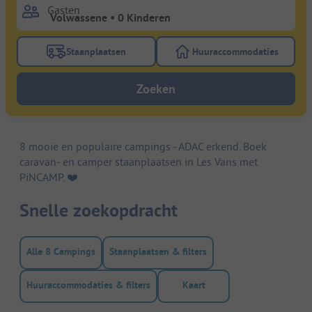
Gasten
Staanplaatsen
Huuraccommodaties
Gebruik de filterknop staanplaatsen om te zoeken na
Gebruik de filterk
Zoeken
8 mooie en populaire campings - ADAC erkend. Boek
caravan- en camper staanplaatsen in Les Vans met
PiNCAMP. ❤️️
Snelle zoekopdracht
Alle 8 Campings
Staanplaatsen & filters
Huuraccommodaties & filters
Kaart