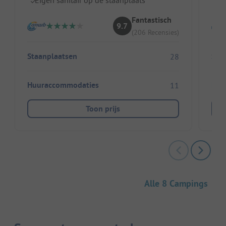
Fantastisch
9.7
(206 Recensies)
Staanplaatsen
Sta
28
Huuraccommodaties
Huu
11
Toon prijs
Alle 8 Campings