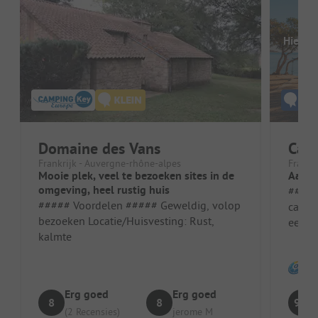
Hier o
Domaine des Vans
Cam
Frankrijk - Auvergne-rhône-alpes
Frankr
Mooie plek, veel te bezoeken sites in de
Aang
omgeving, heel rustig huis
##### V
##### Voordelen ##### Geweldig, volop
campi
bezoeken Locatie/Huisvesting: Rust,
een ui
kalmte
goed u
Erg goed
Erg goed
8
8
9.5
(2 Recensies)
jerome M