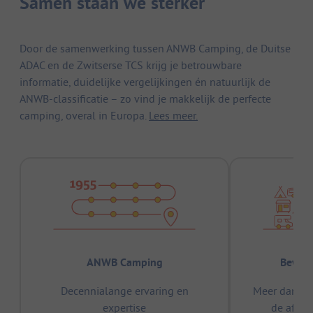
Samen staan we sterker
Door de samenwerking tussen ANWB Camping, de Duitse
ADAC en de Zwitserse TCS krijg je betrouwbare
informatie, duidelijke vergelijkingen én natuurlijk de
ANWB-classificatie – zo vind je makkelijk de perfecte
camping, overal in Europa.
Lees meer.
ANWB Camping
Bewez
Decennialange ervaring en
Meer dan 15
expertise
de afge