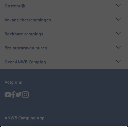
Oostenrijk
Vakantiebestemmingen
Boekbare campings
Een stacaravan huren
Over ANWB Camping
Volg ons
ANWB Camping App