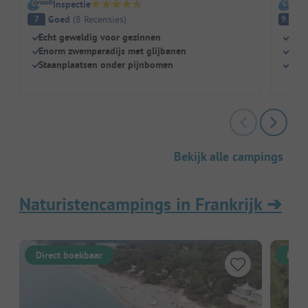
Inspectie
I
Goed
(
8
Recensies
)
Fa
7
9.1
Echt geweldig voor gezinnen
Dire
Enorm zwemparadijs met glijbanen
Perf
Staanplaatsen onder pijnbomen
Zwem
Bekijk alle campings
Naturistencampings in Frankrijk
➔
Direct boekbaar
Dire