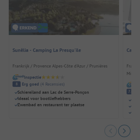
Sunêlia - Camping La Presqu'ile
Camp 
Frankrijk / Provence Alpes-Côte d'Azur / Prunières
Frankri
Mimos
Inspectie
Erg goed
(
4
Recensies
)
8
I
G
7.6
Schiereiland aan Lac de Serre-Ponçon
Ideaal voor bootliefhebbers
Terr
Zwembad en restaurant ter plaatse
Eige
Perf