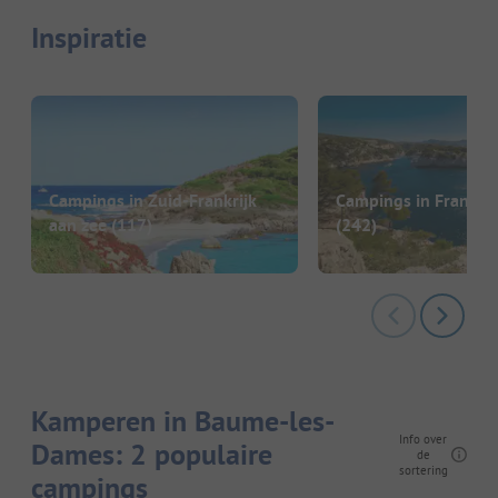
Inspiratie
Campings in Zuid-Frankrijk
Campings in Frankrij
aan zee
(117)
(242)
Kamperen in Baume-les-
Info over
Dames: 2 populaire
de
sortering
campings