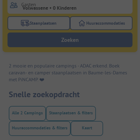
Gasten
Staanplaatsen
Huuraccommodaties
Gebruik de filterknop staanplaatsen om te zoeken na
Gebruik de filterk
Zoeken
2 mooie en populaire campings - ADAC erkend. Boek
caravan- en camper staanplaatsen in Baume-les-Dames
met PiNCAMP. ❤️️
Snelle zoekopdracht
Alle 2 Campings
Staanplaatsen & filters
Huuraccommodaties & filters
Kaart