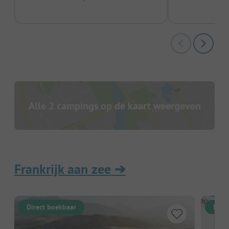
Alle 2 campings op de kaart weergeven
Frankrijk aan zee
➔
Direct boekbaar
Dire