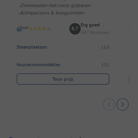
Zwembaden met coole glijbanen
Pe
Klimparcours & boogschieten
He
Erg goed
8.7
(487 Recensies)
Staanplaatsen
Sta
163
Huuraccommodaties
Huu
152
Toon prijs