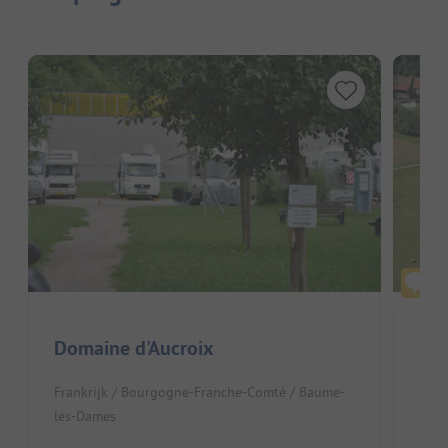
Domaine d'Aucroix
Cam
Frankrijk / Bourgogne-Franche-Comté / Baume-
Fran
les-Dames
Kl