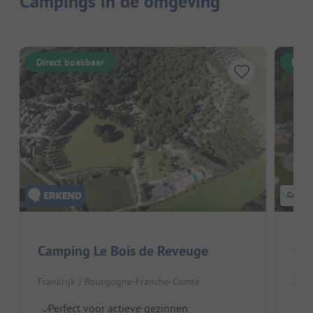
Campings in de omgeving
Direct boekbaar
Dire
Camping Le Bois de Reveuge
Cam
Frankrijk / Bourgogne-Franche-Comté
Zwit
Perfect voor actieve gezinnen
Id