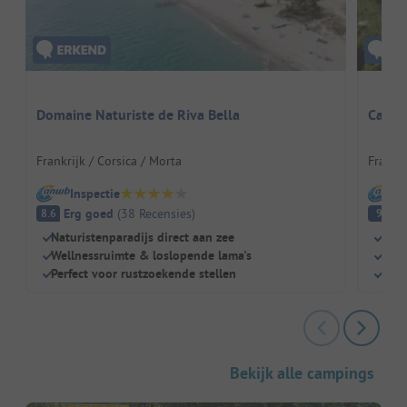
Domaine Naturiste de Riva Bella
Campi
Frankrijk / Corsica / Morta
Frankri
Inspectie
I
Erg goed
(
38
Recensies
)
Fa
8.6
9
Naturistenparadijs direct aan zee
Zwe
Wellnessruimte & loslopende lama's
Rest
Perfect voor rustzoekende stellen
Broo
Bekijk alle campings