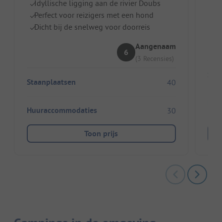
Idyllische ligging aan de rivier Doubs
E
Perfect voor reizigers met een hond
Pe
Dicht bij de snelweg voor doorreis
Aangenaam
6
(3 Recensies)
Sta
Staanplaatsen
40
Huu
Huuraccommodaties
30
Toon prijs